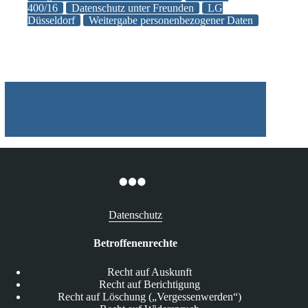
personenbezogenen
400/16
Datenschutz unter Freunden
LG
Düsseldorf
Weitergabe personenbezogener Daten
Daten
eines
Anderen
an
einen
Dritten
verletzt
das
Allgemeine
Persönlichkeitsrecht
Datenschutz
Betroffenenrechte
Recht auf Auskunft
Recht auf Berichtigung
Recht auf Löschung („Vergessenwerden“)