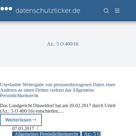
Zum
Inhalt
springen
Az.: 5 O 400/16
Unerlaubte Weitergabe von personenbezogenen Daten eines
Anderen an einen Dritten verletzt das Allgemeine
Persönlichkeitsrecht
Das Landgericht Düsseldorf hat am 20.02.2017 durch Urteil
(Az.: 5 O 400/16) entschieden,…
Weiterlesen
Unerlaubte
Weitergabe
07.03.2017
von
Allgemeines Persönlichkeitsrecht
Az.: 5 O