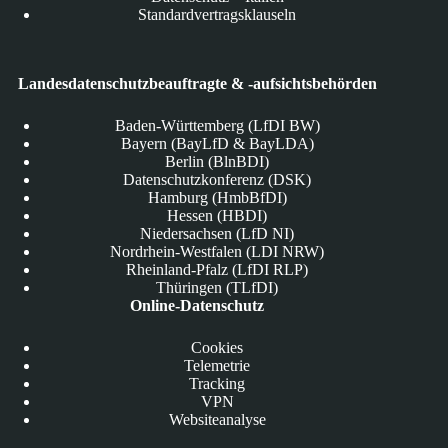
Standardvertragsklauseln
Landesdatenschutzbeauftragte & -aufsichtsbehörden
Baden-Württemberg (LfDI BW)
Bayern (BayLfD & BayLDA)
Berlin (BlnBDI)
Datenschutzkonferenz (DSK)
Hamburg (HmbBfDI)
Hessen (HBDI)
Niedersachsen (LfD NI)
Nordrhein-Westfalen (LDI NRW)
Rheinland-Pfalz (LfDI RLP)
Thüringen (TLfDI)
Online-Datenschutz
Cookies
Telemetrie
Tracking
VPN
Websiteanalyse