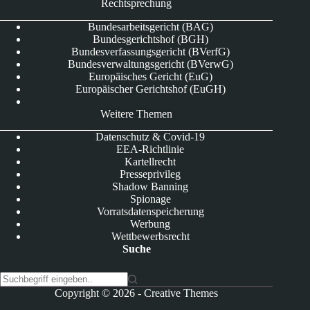
Rechtsprechung
Bundesarbeitsgericht (BAG)
Bundesgerichtshof (BGH)
Bundesverfassungsgericht (BVerfG)
Bundesverwaltungsgericht (BVerwG)
Europäisches Gericht (EuG)
Europäischer Gerichtshof (EuGH)
Weitere Themen
Datenschutz & Covid-19
EEA-Richtlinie
Kartellrecht
Presseprivileg
Shadow Banning
Spionage
Vorratsdatenspeicherung
Werbung
Wettbewerbsrecht
Suche
K
Copyright © 2026 -
Creative Themes
e