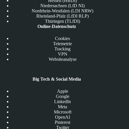
Hessen (HBDI)
Niedersachsen (LfD NI)
Nordrhein-Westfalen (LDI NRW)
Rheinland-Pfalz (LfDI RLP)
Thüringen (TLfDI)
Online-Datenschutz
Cookies
Telemetrie
Tracking
VPN
Websiteanalyse
Big Tech & Social Media
Apple
Google
LinkedIn
Meta
Microsoft
OpenAI
Pinterest
Twitter