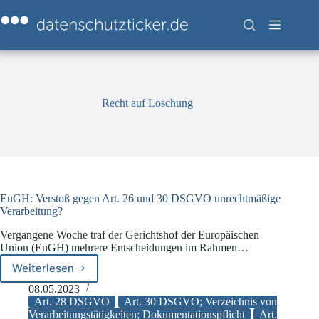
Zum
Inhalt
springen
Recht auf Löschung
EuGH: Verstoß gegen Art. 26 und 30 DSGVO unrechtmäßige
Verarbeitung?
Vergangene Woche traf der Gerichtshof der Europäischen
Union (EuGH) mehrere Entscheidungen im Rahmen…
Weiterlesen
EuGH:
Verstoß
08.05.2023
gegen
Art. 28 DSGVO
Art. 30 DSGVO; Verzeichnis von
Art.
Verarbeitungstätigkeiten; Dokumentationspflicht
Art.