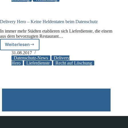
Vernichtung
Delivery Hero – Keine Heldentaten beim Datenschutz
In immer mehr Städten etablieren sich Lieferdienste, die einem
aus dem bevorzugten Restaurant…
Weiterlesen
Delivery
Hero
31.08.2017
–
Datenschutz-News
Delivery
Keine
Hero
Lieferdienste
Recht auf Löschung
Heldentaten
beim
Datenschutz