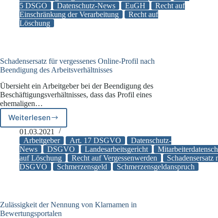
5 DSGO
Datenschutz-News
EuGH
Recht auf
26
Einschränkung der Verarbeitung
Recht auf
und
Löschung
30
DSGVO
unrechtmäßige
Verarbeitung?
Schadensersatz für vergessenes Online-Profil nach
Beendigung des Arbeitsverhältnisses
Übersieht ein Arbeitgeber bei der Beendigung des
Beschäftigungsverhältnisses, dass das Profil eines
ehemaligen…
Weiterlesen
Schadensersatz
für
01.03.2021
vergessenes
Arbeitgeber
Art. 17 DSGVO
Datenschutz-
Online-
News
DSGVO
Landesarbeitsgericht
Mitarbeiterdatensch
auf Löschung
Recht auf Vergessenwerden
Schadensersatz 
Profil
DSGVO
Schmerzensgeld
Schmerzensgeldanspruch
nach
Beendigung
des
Arbeitsverhältnisses
Zulässigkeit der Nennung von Klarnamen in
Bewertungsportalen