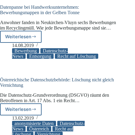
des
Einzelfalls
Datenpanne bei Handwerksunternehmen:
Bewerbungsmappen in der Gelben Tonne
Anwohner fanden in Neukirchen-Vluyn sechs Bewerbungen
im Recyclingmüll. Wie jede Bewerbungsmappe sind sie…
Weiterlesen
Datenpanne
bei
14.08.2019
Handwerksunternehmen:
Bewerbung
Datenschutz-
Bewerbungsmappen
News
Entsorgung
Recht auf Löschung
in
der
Gelben
Tonne
Österreichische Datenschutzbehörde: Löschung nicht gleich
Vernichtung
Die Datenschutz-Grundverordnung (DSGVO) räumt den
Betroffenen in Art. 17 Abs. 1 ein Recht…
Weiterlesen
Österreichische
Datenschutzbehörde:
13.02.2019
Löschung
anonymisierte Daten
Datenschutz-
nicht
News
Österreich
Recht auf
Löschung
Vernichtung
gleich