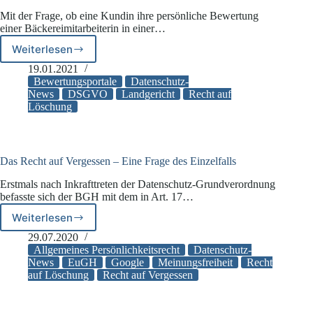
Mit der Frage, ob eine Kundin ihre persönliche Bewertung
einer Bäckereimitarbeiterin in einer…
Weiterlesen
Zulässigkeit
der
19.01.2021
Nennung
Bewertungsportale
Datenschutz-
von
News
DSGVO
Landgericht
Recht auf
Löschung
Klarnamen
in
Bewertungsportalen
Das Recht auf Vergessen – Eine Frage des Einzelfalls
Erstmals nach Inkrafttreten der Datenschutz-Grundverordnung
befasste sich der BGH mit dem in Art. 17…
Weiterlesen
Das
Recht
29.07.2020
auf
Allgemeines Persönlichkeitsrecht
Datenschutz-
Vergessen
News
EuGH
Google
Meinungsfreiheit
Recht
auf Löschung
Recht auf Vergessen
–
Eine
Frage