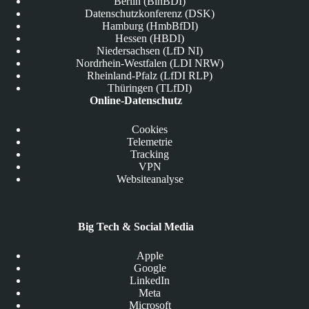
Berlin (BlnBDI)
Datenschutzkonferenz (DSK)
Hamburg (HmbBfDI)
Hessen (HBDI)
Niedersachsen (LfD NI)
Nordrhein-Westfalen (LDI NRW)
Rheinland-Pfalz (LfDI RLP)
Thüringen (TLfDI)
Online-Datenschutz
Cookies
Telemetrie
Tracking
VPN
Websiteanalyse
Big Tech & Social Media
Apple
Google
LinkedIn
Meta
Microsoft