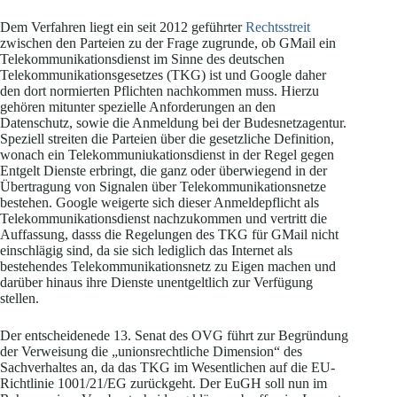
Dem Verfahren liegt ein seit 2012 geführter
Rechtsstreit
zwischen den Parteien zu der Frage zugrunde, ob GMail ein
Telekommunikationsdienst im Sinne des deutschen
Telekommunikationsgesetzes (TKG) ist und Google daher
den dort normierten Pflichten nachkommen muss. Hierzu
gehören mitunter spezielle Anforderungen an den
Datenschutz, sowie die Anmeldung bei der Budesnetzagentur.
Speziell streiten die Parteien über die gesetzliche Definition,
wonach ein Telekommuniukationsdienst in der Regel gegen
Entgelt Dienste erbringt, die ganz oder überwiegend in der
Übertragung von Signalen über Telekommunikationsnetze
bestehen. Google weigerte sich dieser Anmeldepflicht als
Telekommunikationsdienst nachzukommen und vertritt die
Auffassung, dasss die Regelungen des TKG für GMail nicht
einschlägig sind, da sie sich lediglich das Internet als
bestehendes Telekommunikationsnetz zu Eigen machen und
darüber hinaus ihre Dienste unentgeltlich zur Verfügung
stellen.
Der entscheidenede 13. Senat des OVG führt zur Begründung
der Verweisung die „unionsrechtliche Dimension“ des
Sachverhaltes an, da das TKG im Wesentlichen auf die EU-
Richtlinie 1001/21/EG zurückgeht. Der EuGH soll nun im