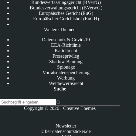
Bundesverfassungsgericht (BVerfG)
Bundesverwaltungsgericht (BVerwG)
Europäisches Gericht (EuG)
Europäischer Gerichtshof (EuGH)
Weitere Themen
Datenschutz & Covid-19
EEA-Richtlinie
Kartellrecht
Presseprivileg
Shadow Banning
Spionage
Vorratsdatenspeicherung
Werbung
Wettbewerbsrecht
Suche
K
Copyright © 2026 -
Creative Themes
e
i
n
Newsletter
e
Über datenschutzticker.de
E