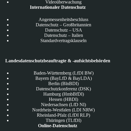
Videoüberwachung
Internationaler Datenschutz
Angemessenheitsbeschluss
Datenschutz – Großbritannien
Datenschutz – USA
Datenschutz – Italien
Standardvertragsklauseln
Landesdatenschutzbeauftragte & -aufsichtsbehörden
Baden-Württemberg (LfDI BW)
Bayern (BayLfD & BayLDA)
Berlin (BlnBDI)
Datenschutzkonferenz (DSK)
Hamburg (HmbBfDI)
Hessen (HBDI)
Niedersachsen (LfD NI)
Nordrhein-Westfalen (LDI NRW)
Rheinland-Pfalz (LfDI RLP)
Thüringen (TLfDI)
Online-Datenschutz