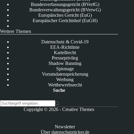
Bundesverfassungsgericht (BVerfG)
Bundesverwaltungsgericht (BVerwG)
Europäisches Gericht (EuG)
Europäischer Gerichtshof (EuGH)
Weitere Themen
Datenschutz & Covid-19
EEA-Richtlinie
Kartellrecht
Presseprivileg
Shadow Banning
Spionage
Vorratsdatenspeicherung
Werbung
Wettbewerbsrecht
Suche
K
Copyright © 2026 -
Creative Themes
e
i
n
Newsletter
e
Über datenschutzticker.de