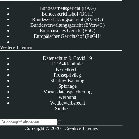
Bundesarbeitsgericht (BAG)
Bundesgerichtshof (BGH)
Bundesverfassungsgericht (BVerfG)
Bundesverwaltungsgericht (BVerwG)
Europäisches Gericht (EuG)
Europäischer Gerichtshof (EuGH)
Weitere Themen
Datenschutz & Covid-19
EEA-Richtlinie
Kartellrecht
Presseprivileg
Shadow Banning
Spionage
Vorratsdatenspeicherung
Werbung
Wettbewerbsrecht
Suche
K
Copyright © 2026 -
Creative Themes
e
i