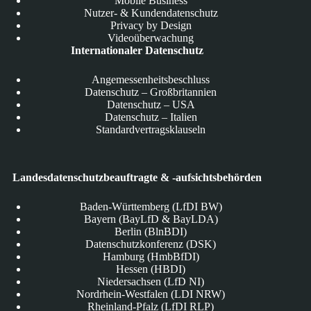
Mobile Business
Nutzer- & Kundendatenschutz
Privacy by Design
Videoüberwachung
Internationaler Datenschutz
Angemessenheitsbeschluss
Datenschutz – Großbritannien
Datenschutz – USA
Datenschutz – Italien
Standardvertragsklauseln
Landesdatenschutzbeauftragte & -aufsichtsbehörden
Baden-Württemberg (LfDI BW)
Bayern (BayLfD & BayLDA)
Berlin (BlnBDI)
Datenschutzkonferenz (DSK)
Hamburg (HmbBfDI)
Hessen (HBDI)
Niedersachsen (LfD NI)
Nordrhein-Westfalen (LDI NRW)
Rheinland-Pfalz (LfDI RLP)