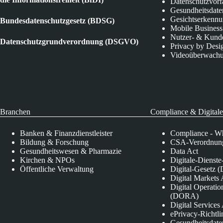
Datenschutzvorf
Gesundheitsdate
Gesichtserkenn
Bundesdatenschutzgesetz (BDSG)
Mobile Business
Nutzer- & Kund
Datenschutzgrundverordnung (DSGVO)
Privacy by Desi
Videoüberwach
Branchen
Compliance & Digitale
Banken & Finanzdienstleister
Compliance - Wh
Bildung & Forschung
CSA-Verordnung
Gesundheitswesen & Pharmazie
Data Act
Kirchen & NPOs
Digitale-Dienst
Öffentliche Verwaltung
Digital-Gesetz (
Digital Market
Digital Operatio
(DORA)
Digital Service
ePrivacy-Richtli
Gesundheitsdate