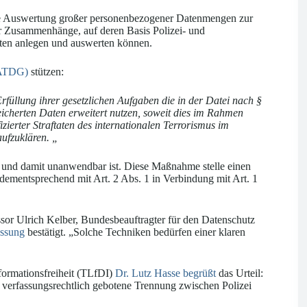
che Auswertung großer personenbezogener Datenmengen zur
r Zusammenhänge, auf deren Basis Polizei- und
ten anlegen und auswerten können.
 (ATDG)
stützen:
Erfüllung ihrer gesetzlichen Aufgaben die in der Datei nach §
icherten Daten erweitert nutzen, soweit dies im Rahmen
izierter Straftaten des internationalen Terrorismus im
aufzuklären. „
g und damit unanwendbar ist. Diese Maßnahme stelle einen
 dementsprechend mit Art. 2 Abs. 1 in Verbindung mit Art. 1
sor Ulrich Kelber, Bundesbeauftragter für den Datenschutz
assung
bestätigt. „Solche Techniken bedürfen einer klaren
formationsfreiheit (TLfDI)
Dr. Lutz Hasse begrüßt
das Urteil:
e verfassungsrechtlich gebotene Trennung zwischen Polizei