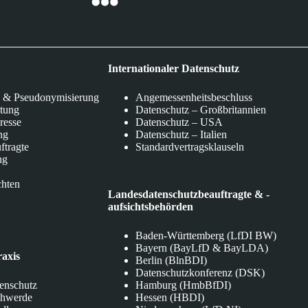
Internationaler Datenschutz
 & Pseudonymisierung
Angemessenheitsbeschluss
itung
Datenschutz – Großbritannien
eresse
Datenschutz – USA
ng
Datenschutz – Italien
ftragte
Standardvertragsklauseln
ng
chten
Landesdatenschutzbeauftragte & -
aufsichtsbehörden
Baden-Württemberg (LfDI BW)
Bayern (BayLfD & BayLDA)
raxis
Berlin (BlnBDI)
Datenschutzkonferenz (DSK)
tenschutz
Hamburg (HmbBfDI)
chwerde
Hessen (HBDI)