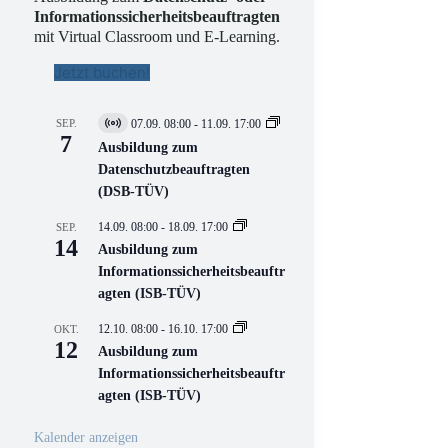
Informationssicherheitsbeauftragten
mit Virtual Classroom und E-Learning.
Jetzt buchen!
SEP.
07.09. 08:00
-
11.09. 17:00
V
7
i
Ausbildung zum
r
Datenschutzbeauftragten
t
(DSB-TÜV)
u
e
l
14.09. 08:00
-
18.09. 17:00
SEP.
l
14
Ausbildung zum
V
Informationssicherheitsbeauftr
e
r
agten (ISB-TÜV)
a
n
12.10. 08:00
-
16.10. 17:00
OKT.
s
12
Ausbildung zum
t
a
Informationssicherheitsbeauftr
l
agten (ISB-TÜV)
t
u
n
Kalender anzeigen