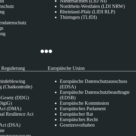
all
Niedersachsen (LfD NI)
nschutz
Nordrhein-Westfalen (LDI NRW)
ung
Rheinland-Pfalz (LfDI RLP)
Thüringen (TLfDI)
endatenschutz
gn
ung
 Regulierung
Europäische Union
istleblowing
Europäische Datenschutzausschuss
 (Chatkontrolle)
(EDSA)
Europäische Datenschutzbeauftragte
e-Gesetz (DDG)
(EDSB)
DigiG)
Europäische Kommission
s Act (DMA)
Europäisches Parlament
nal Resilience Act
Europäischer Rat
Europäisches Recht
s Act (DSA)
Gesetzesvorhaben
nie
nnutzungsgesetz