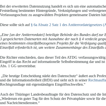
Bei der erweiterten Datennutzung handelt es sich um eine automatis
Feststellung bestimmter Hintergründe, Verknüpfungen und verborgene
Verfassungsschutz zu ausgewählten Projekten gemeinsame Dateien hät
Diese sollte sich auf
§ 6a Absatz 2 Satz 1 des Antiterrordateigesetzes
„
Eine [an der Antiterrordatei] beteiligte Behörde des Bundes darf zur 
3 gespeicherten Datenarten mit Ausnahme der nach § 4 verdeckt gespe
eines bestimmten einzelfallbezogenen Projekts für die Verfolgung qualif
Einzelfall erforderlich ist, um weitere Zusammenhänge des Einzelfalls 
Die Richter entschieden, dass dieser Teil des ATDG verfassungswidri
Eingriff in das Recht auf informationelle Selbstbestimmung dar und ist
Abs. 1 GG unvereinbar.
„Die heutige Entscheidung stärkt den Datenschutz“ äußert auch Profes
und die Informationsfreiheit (BfDI) und sieht sich in seiner
Rechtsauff
Rechtsgrundlage mit eigenständigen Eingriffsschwellen.“
Auch der Thüringer Landesbeauftragte für den Datenschutz und die In
„Wiederum ein guter Tag für den Schutz der Privatsphäre sowie für di
und Nachrichtendiensten.“