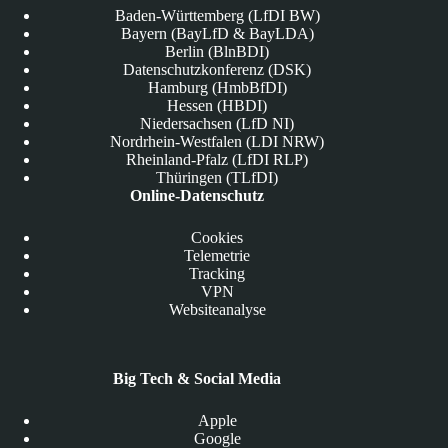
Baden-Württemberg (LfDI BW)
Bayern (BayLfD & BayLDA)
Berlin (BlnBDI)
Datenschutzkonferenz (DSK)
Hamburg (HmbBfDI)
Hessen (HBDI)
Niedersachsen (LfD NI)
Nordrhein-Westfalen (LDI NRW)
Rheinland-Pfalz (LfDI RLP)
Thüringen (TLfDI)
Online-Datenschutz
Cookies
Telemetrie
Tracking
VPN
Websiteanalyse
Big Tech & Social Media
Apple
Google