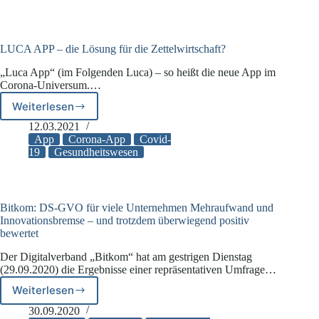
LUCA APP – die Lösung für die Zettelwirtschaft?
„Luca App“ (im Folgenden Luca) – so heißt die neue App im
Corona-Universum.…
Weiterlesen
LUCA
APP
12.03.2021
–
App
Corona-App
Covid-
die
19
Gesundheitswesen
Lösung
für
die
Zettelwirtschaft?
Bitkom: DS-GVO für viele Unternehmen Mehraufwand und
Innovationsbremse – und trotzdem überwiegend positiv
bewertet
Der Digitalverband „Bitkom“ hat am gestrigen Dienstag
(29.09.2020) die Ergebnisse einer repräsentativen Umfrage…
Weiterlesen
Bitkom:
DS-
30.09.2020