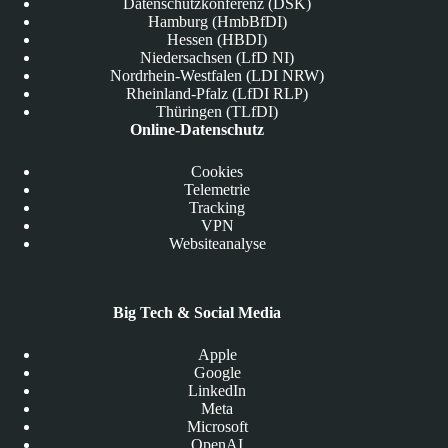
Datenschutzkonferenz (DSK)
Hamburg (HmbBfDI)
Hessen (HBDI)
Niedersachsen (LfD NI)
Nordrhein-Westfalen (LDI NRW)
Rheinland-Pfalz (LfDI RLP)
Thüringen (TLfDI)
Online-Datenschutz
Cookies
Telemetrie
Tracking
VPN
Websiteanalyse
Big Tech & Social Media
Apple
Google
LinkedIn
Meta
Microsoft
OpenAI