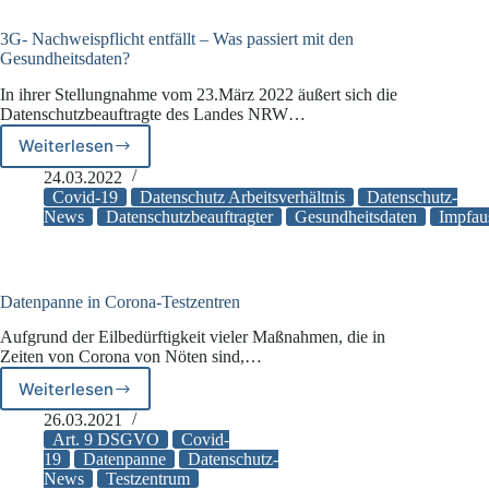
3G- Nachweispflicht entfällt – Was passiert mit den
Gesundheitsdaten?
In ihrer Stellungnahme vom 23.März 2022 äußert sich die
Datenschutzbeauftragte des Landes NRW…
Weiterlesen
3G-
Nachweispflicht
24.03.2022
entfällt
Covid-19
Datenschutz Arbeitsverhältnis
Datenschutz-
–
News
Datenschutzbeauftragter
Gesundheitsdaten
Impfau
Was
passiert
mit
den
Datenpanne in Corona-Testzentren
Gesundheitsdaten?
Aufgrund der Eilbedürftigkeit vieler Maßnahmen, die in
Zeiten von Corona von Nöten sind,…
Weiterlesen
Datenpanne
in
26.03.2021
Corona-
Art. 9 DSGVO
Covid-
Testzentren
19
Datenpanne
Datenschutz-
News
Testzentrum