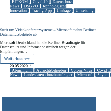
GVO
BITKOM
Covid-19
Datenschutz-
für
News
DSGVO
technologische
Innovation
Tracing-App
Umfrage
Umsetzung
viele
Unternehmen
Mehraufwand
und
Innovationsbremse
Streit um Videokonferenzsysteme – Microsoft mahnt Berliner
–
Datenschutzbehörde ab
und
Microsoft Deutschland hat die Berliner Beauftragte für
trotzdem
Datenschutz und Informationsfreiheit wegen der
überwiegend
Empfehlungen…
positiv
bewertet
Weiterlesen
Streit
um
20.05.2020
Videokonferenzsysteme
Abmahnung
Aufsichtsbehörden
Corona-Virus
Covid-1
–
News
Landesdatenschutzbeauftragter
Microsoft
Skype
Microsoft
mahnt
Berliner
Datenschutzbehörde
ab