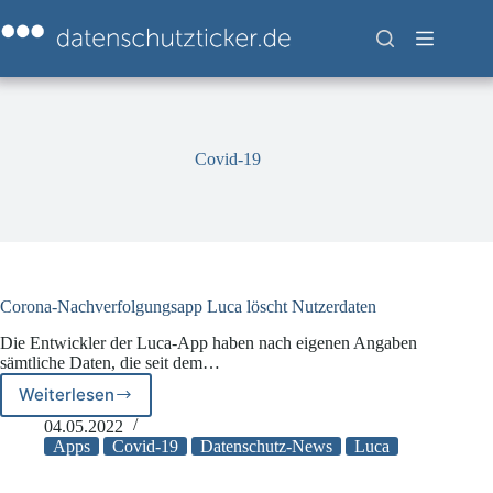
Zum
Inhalt
springen
Covid-19
Corona-Nachverfolgungsapp Luca löscht Nutzerdaten
Die Entwickler der Luca-App haben nach eigenen Angaben
sämtliche Daten, die seit dem…
Weiterlesen
Corona-
Nachverfolgungsapp
04.05.2022
Luca
Apps
Covid-19
Datenschutz-News
Luca
löscht
Nutzerdaten