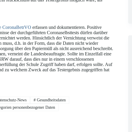
t. e CoronaBetrVO
erfassen und dokumentieren. Positive
isse der durchgeführten Coronaselbsttests dürfen darüber
rnichtet werden. Hinsichtlich der Vernichtung verweist die
muss, d.h. in der Form, dass die Daten nicht wieder
sorgung über den Papiermüll als nicht ausreichend beschreibt.
n, verneint die Landesbeauftragte. Sollte im Einzelfall eine
NRW darauf, dass dies nur in einem verschlossenen
rfüllung der Schule Zugriff haben darf, erfolgen sollte. Auf
 zu welchem Zweck auf das Testergebnis zugegriffen hat
tenschutz-News
#
Gesundheitsdaten
egorien personenbezogener Daten