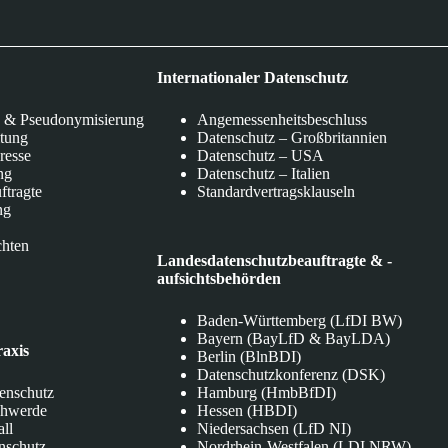
Internationaler Datenschutz
 & Pseudonymisierung
Angemessenheitsbeschluss
itung
Datenschutz – Großbritannien
eresse
Datenschutz – USA
ng
Datenschutz – Italien
ftragte
Standardvertragsklauseln
ng
chten
Landesdatenschutzbeauftragte & -
aufsichtsbehörden
Baden-Württemberg (LfDI BW)
Bayern (BayLfD & BayLDA)
raxis
Berlin (BlnBDI)
Datenschutzkonferenz (DSK)
tenschutz
Hamburg (HmbBfDI)
chwerde
Hessen (HBDI)
all
Niedersachsen (LfD NI)
nschutz
Nordrhein-Westfalen (LDI NRW)