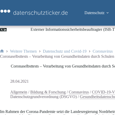
Zum
Inhalt
springen
Datenschutz
Externer Informationssicherheitsbeauftragter (ISB
Weitere Themen
Datenschutz und Covid-19
Coronavirus
Start
Coronaselbsttests – Verarbeitung von Gesundheitsdaten durch Schulen
Coronaselbsttests – Verarbeitung von Gesundheitsdaten durch S
28.04.2021
Allgemein
/
Bildung & Forschung
/
Coronavirus
/
COVID-19-Vi
Datenschutzgrundverordnung (DSGVO)
/
Gesundheitsdatensch
Im Rahmen der Corona-Pandemie setzt die Landesregierung Nordrhein