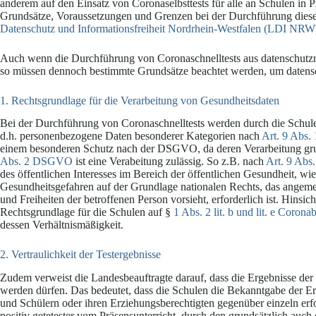
anderem auf den Einsatz von Coronaselbsttests für alle an Schulen in P
Grundsätze, Voraussetzungen und Grenzen bei der Durchführung dieser
Datenschutz und Informationsfreiheit Nordrhein-Westfalen (LDI NRW
Auch wenn die Durchführung von Coronaschnelltests aus datenschutzre
so müssen dennoch bestimmte Grundsätze beachtet werden, um datensch
1. Rechtsgrundlage für die Verarbeitung von Gesundheitsdaten
Bei der Durchführung von Coronaschnelltests werden durch die Schul
d.h. personenbezogene Daten besonderer Kategorien nach
Art. 9 Abs
einem besonderen Schutz nach der DSGVO, da deren Verarbeitung grun
Abs. 2 DSGVO
ist eine Verabeitung zulässig. So z.B. nach
Art. 9 Abs. 
des öffentlichen Interesses im Bereich der öffentlichen Gesundheit, 
Gesundheitsgefahren auf der Grundlage nationalen Rechts, das ange
und Freiheiten der betroffenen Person vorsieht, erforderlich ist. Hins
Rechtsgrundlage für die Schulen auf §
1 Abs. 2 lit. b und lit. e Coron
dessen Verhältnismäßigkeit.
2. Vertraulichkeit der Testergebnisse
Zudem verweist die Landesbeauftragte darauf, dass die Ergebnisse der
werden dürfen. Das bedeutet, dass die Schulen die Bekanntgabe der Er
und Schülern oder ihren Erziehungsberechtigten gegenüber einzeln e
positiv getetester vom Präsensunterricht, durch den grundsätzlich auch