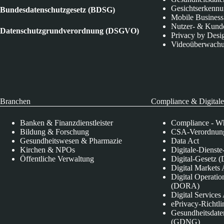
Gesichtserkenn
Bundesdatenschutzgesetz (BDSG)
Mobile Business
Nutzer- & Kund
Datenschutzgrundverordnung (DSGVO)
Privacy by Desi
Videoüberwach
Branchen
Compliance & Digitale
Banken & Finanzdienstleister
Compliance - Wh
Bildung & Forschung
CSA-Verordnung
Gesundheitswesen & Pharmazie
Data Act
Kirchen & NPOs
Digitale-Dienst
Öffentliche Verwaltung
Digital-Gesetz (
Digital Market
Digital Operatio
(DORA)
Digital Service
ePrivacy-Richtli
Gesundheitsdate
(GDNG)