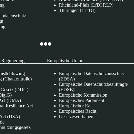
ung
Rheinland-Pfalz (LfDI RLP)
Thüringen (TLfDI)
endatenschutz
gn
ung
 Regulierung
Europäische Union
istleblowing
Europäische Datenschutzausschuss
 (Chatkontrolle)
(EDSA)
Europäische Datenschutzbeauftragte
e-Gesetz (DDG)
(EDSB)
DigiG)
Europäische Kommission
s Act (DMA)
Europäisches Parlament
nal Resilience Act
Europäischer Rat
Europäisches Recht
s Act (DSA)
Gesetzesvorhaben
nie
nnutzungsgesetz