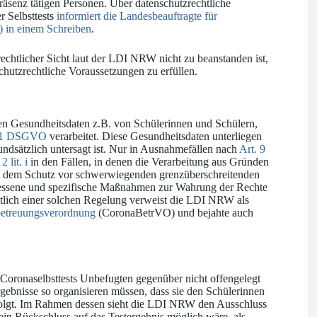
räsenz tätigen Personen. Über datenschutzrechtliche
 Selbsttests
informiert die Landesbeauftragte für
) in einem Schreiben
.
chtlicher Sicht laut der LDI NRW nicht zu beanstanden ist,
utzrechtliche Voraussetzungen zu erfüllen.
en Gesundheitsdaten z.B. von Schülerinnen und Schülern,
. 1 DSGVO
verarbeitet. Diese Gesundheitsdaten unterliegen
dsätzlich untersagt ist. Nur in Ausnahmefällen nach
Art. 9
2 lit. i
in den Fällen, in denen die Verarbeitung aus Gründen
wie dem Schutz vor schwerwiegenden grenzüberschreitenden
messene und spezifische Maßnahmen zur Wahrung der Rechte
ichtlich einer solchen Regelung verweist die LDI NRW als
abetreuungsverordnung
(CoronaBetrVO) und bejahte auch
 Coronaselbsttests Unbefugten gegenüber nicht offengelegt
gebnisse so organisieren müssen, dass sie den Schülerinnen
rfolgt. Im Rahmen dessen sieht die LDI NRW den Ausschluss
 ein Rückschluss auf das Testergebnis möglich wäre, als