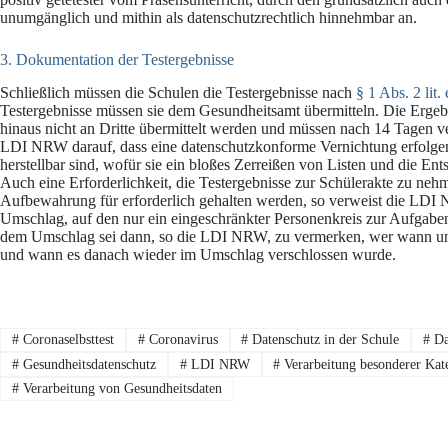
unumgänglich und mithin als datenschutzrechtlich hinnehmbar an.
3. Dokumentation der Testergebnisse
Schließlich müssen die Schulen die Testergebnisse nach
§ 1 Abs. 2 li
Testergebnisse müssen sie dem Gesundheitsamt übermitteln. Die Ergebn
hinaus nicht an Dritte übermittelt werden und müssen nach 14 Tagen ve
LDI NRW darauf, dass eine datenschutzkonforme Vernichtung erfolgen 
herstellbar sind, wofür sie ein bloßes Zerreißen von Listen und die Ent
Auch eine Erforderlichkeit, die Testergebnisse zur Schülerakte zu nehme
Aufbewahrung für erforderlich gehalten werden, so verweist die LDI 
Umschlag, auf den nur ein eingeschränkter Personenkreis zur Aufgabene
dem Umschlag sei dann, so die LDI NRW, zu vermerken, wer wann und
und wann es danach wieder im Umschlag verschlossen wurde.
#
Coronaselbsttest
#
Coronavirus
#
Datenschutz in der Schule
#
Da
#
Gesundheitsdatenschutz
#
LDI NRW
#
Verarbeitung besonderer Kat
#
Verarbeitung von Gesundheitsdaten