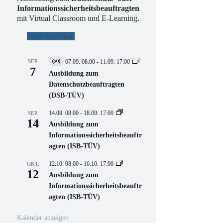
Informationssicherheitsbeauftragten
mit Virtual Classroom und E-Learning.
Jetzt buchen!
SEP.
07.09. 08:00
-
11.09. 17:00
V
7
i
Ausbildung zum
r
Datenschutzbeauftragten
t
(DSB-TÜV)
u
e
l
14.09. 08:00
-
18.09. 17:00
SEP.
l
14
Ausbildung zum
V
Informationssicherheitsbeauftr
e
r
agten (ISB-TÜV)
a
n
12.10. 08:00
-
16.10. 17:00
OKT.
s
12
Ausbildung zum
t
a
Informationssicherheitsbeauftr
l
agten (ISB-TÜV)
t
u
n
Kalender anzeigen