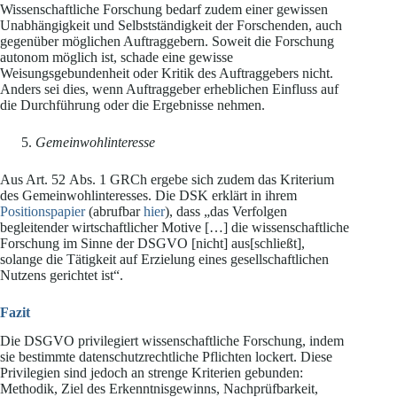
Wissenschaftliche Forschung bedarf zudem einer gewissen
Unabhängigkeit und Selbstständigkeit der Forschenden, auch
gegenüber möglichen Auftraggebern. Soweit die Forschung
autonom möglich ist, schade eine gewisse
Weisungsgebundenheit oder Kritik des Auftraggebers nicht.
Anders sei dies, wenn Auftraggeber erheblichen Einfluss auf
die Durchführung oder die Ergebnisse nehmen.
Gemeinwohlinteresse
Aus Art. 52 Abs. 1 GRCh ergebe sich zudem das Kriterium
des Gemeinwohlinteresses. Die DSK erklärt in ihrem
Positionspapier
(abrufbar
hier
), dass „das Verfolgen
begleitender wirtschaftlicher Motive […] die wissenschaftliche
Forschung im Sinne der DSGVO [nicht] aus[schließt],
solange die Tätigkeit auf Erzielung eines gesellschaftlichen
Nutzens gerichtet ist“.
Fazit
Die DSGVO privilegiert wissenschaftliche Forschung, indem
sie bestimmte datenschutzrechtliche Pflichten lockert. Diese
Privilegien sind jedoch an strenge Kriterien gebunden:
Methodik, Ziel des Erkenntnisgewinns, Nachprüfbarkeit,