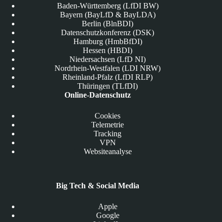
Baden-Württemberg (LfDI BW)
Bayern (BayLfD & BayLDA)
Berlin (BlnBDI)
Datenschutzkonferenz (DSK)
Hamburg (HmbBfDI)
Hessen (HBDI)
Niedersachsen (LfD NI)
Nordrhein-Westfalen (LDI NRW)
Rheinland-Pfalz (LfDI RLP)
Thüringen (TLfDI)
Online-Datenschutz
Cookies
Telemetrie
Tracking
VPN
Websiteanalyse
Big Tech & Social Media
Apple
Google