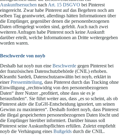
Auskunftsersuchen
nach
Art. 15 DSGVO
bei Pinterest
eingereicht. Zwar habe Pinterest auf das Begehren noch am
selben Tag geantwortet, allerdings hätten Informationen über
die Empfänger, gegenüber denen die personenbezogenen
Daten offengelegt worden sind, gefehlt. Auch nach zwei
weiteren Anfragen habe Pinterest noch keine Auskunft
darüber erteilt, welche Informationen an Dritte weitergegeben
worden waren.
Beschwerde von noyb
Deshalb hat noyb nun eine
Beschwerde
gegen Pinterest bei
der französischen Datenschutzbehörde (CNIL) erhoben.
Kleanthi Sardeli, Datenschutzanwältin bei noyb, erklärt in
einer
Pressemitteilung
, dass Pinterest durch das Tracking ohne
Einwilligung „rechtswidrig von den personenbezogenen
Daten“ ihrer Nutzer „profitiert, ohne dass sie es je
herausfinden“. Sie führt weiter aus, dass „es so scheint, als ob
Pinterest aktiv die EuGH-Entscheidung ignoriert, um seinen
Gewinn zu maximieren“. Deshalb fordert noyb, dass Pinterest
die illegal gespeicherten personenbezogenen Daten löscht und
die Empfänger hierüber informiert. Darüber hinaus soll
Pinterest seine Auskunftspflichten erfüllen. Zuletzt empfiehlt
noyb die Verhängung eines
Bußgelds
durch die CNIL.