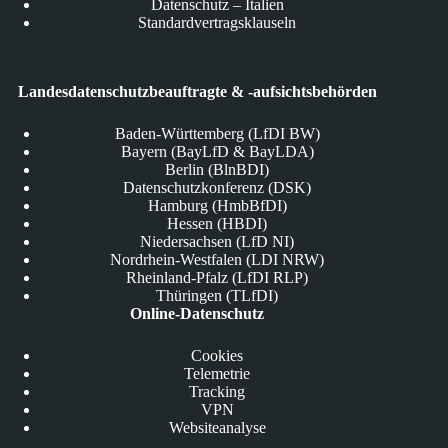
Datenschutz – Italien
Standardvertragsklauseln
Landesdatenschutzbeauftragte & -aufsichtsbehörden
Baden-Württemberg (LfDI BW)
Bayern (BayLfD & BayLDA)
Berlin (BlnBDI)
Datenschutzkonferenz (DSK)
Hamburg (HmbBfDI)
Hessen (HBDI)
Niedersachsen (LfD NI)
Nordrhein-Westfalen (LDI NRW)
Rheinland-Pfalz (LfDI RLP)
Thüringen (TLfDI)
Online-Datenschutz
Cookies
Telemetrie
Tracking
VPN
Websiteanalyse