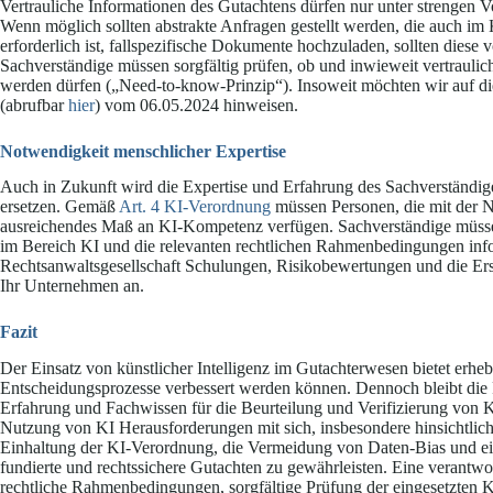
Vertrauliche Informationen des Gutachtens dürfen nur unter strengen
Wenn möglich sollten abstrakte Anfragen gestellt werden, die auch im 
erforderlich ist, fallspezifische Dokumente hochzuladen, sollten diese 
Sachverständige müssen sorgfältig prüfen, ob und inwieweit vertrauli
werden dürfen („Need-to-know-Prinzip“). Insoweit möchten wir auf d
(abrufbar
hier
) vom 06.05.2024 hinweisen.
Notwendigkeit menschlicher Expertise
Auch in Zukunft wird die Expertise und Erfahrung des Sachverständigen
ersetzen. Gemäß
Art. 4 KI-Verordnung
müssen Personen, die mit der N
ausreichendes Maß an KI‑Kompetenz verfügen. Sachverständige müssen
im Bereich KI und die relevanten rechtlichen Rahmenbedingungen inf
Rechtsanwaltsgesellschaft Schulungen, Risikobewertungen und die Ers
Ihr Unternehmen an.
Fazit
Der Einsatz von künstlicher Intelligenz im Gutachterwesen bietet erh
Entscheidungsprozesse verbessert werden können. Dennoch bleibt die 
Erfahrung und Fachwissen für die Beurteilung und Verifizierung von KI
Nutzung von KI Herausforderungen mit sich, insbesondere hinsichtlic
Einhaltung der KI-Verordnung, die Vermeidung von Daten-Bias und ein
fundierte und rechtssichere Gutachten zu gewährleisten. Eine verantw
rechtliche Rahmenbedingungen, sorgfältige Prüfung der eingesetzten K