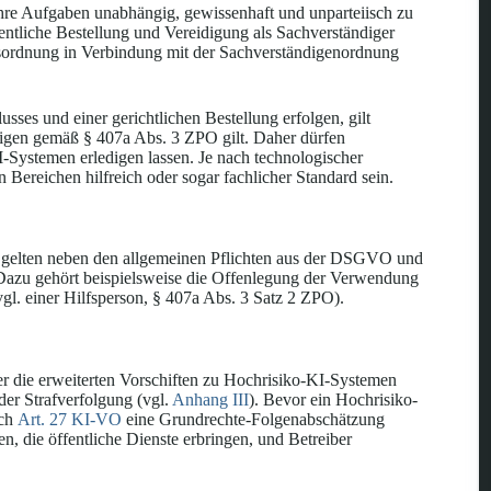
ihre Aufgaben unabhängig, gewissenhaft und unparteiisch zu
fentliche Bestellung und Vereidigung als Sachverständiger
sordnung in Verbindung mit der Sachverständigenordnung
usses und einer gerichtlichen Bestellung erfolgen, gilt
digen gemäß § 407a Abs. 3 ZPO gilt. Daher dürfen
-Systemen erledigen lassen. Je nach technologischer
ereichen hilfreich oder sogar fachlicher Standard sein.
 gelten neben den allgemeinen Pflichten aus der DSGVO und
n. Dazu gehört beispielsweise die Offenlegung der Verwendung
gl. einer Hilfsperson, § 407a Abs. 3 Satz 2 ZPO).
r die erweiterten Vorschiften zu Hochrisiko-KI-Systemen
der Strafverfolgung (vgl.
Anhang III
). Bevor ein Hochrisiko-
ach
Art. 27 KI-VO
eine Grundrechte-Folgenabschätzung
n, die öffentliche Dienste erbringen, und Betreiber