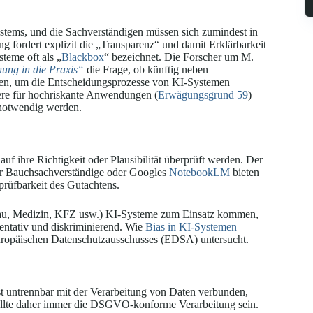
ystems, und die Sachverständigen müssen sich zumindest in
fordert explizit die „Transparenz“ und damit Erklärbarkeit
teme oft als „
Blackbox
“ bezeichnet. Die Forscher um M.
hung in die Praxis“
die Frage, ob künftig neben
en, um die Entscheidungsprozesse von KI-Systemen
ere für hochriskante Anwendungen (
Erwägungsgrund 59
)
s notwendig werden.
 ihre Richtigkeit oder Plausibilität überprüft werden. Der
r Bauchsachverständige oder Googles
NotebookLM
bieten
prüfbarkeit des Gutachtens.
Bau, Medizin, KFZ usw.) KI-Systeme zum Einsatz kommen,
sentativ und diskriminierend. Wie
Bias in KI-Systemen
Europäischen Datenschutzausschusses (EDSA) untersucht.
t untrennbar mit der Verarbeitung von Daten verbunden,
sollte daher immer die DSGVO-konforme Verarbeitung sein.