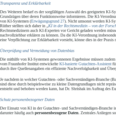
Transparenz und Erklärbarkeit
Des Weiteren bedarf es der sorgfältigen Auswahl des geeigneten KI-S
Grundzügen über deren Funktionsweise informieren. Die KI-Verordnung 
von KI-Systemen (
Erwägungsgrund 27
). Nicht umsonst werden KI-Sys
Rüther stellten sich daher in „
KI in der Rechtsmedizin – von der Forsc
Rechtsmedizinern auch KI-Experten vor Gericht geladen werden müss
nachvollziehbar erklären zu können. Da die KI-Verordnung insbesond
eine Verpflichtung zur Erklärbarkeit vorsieht, könne dies in der Praxi
Überprüfung und Vermeidung von Datenbias
Die mithilfe von KI-Systemen gewonnenen Ergebnisse müssen zudem auf
vom Fraunhofer Institut entwickelte
KI-basierte Gutachten-Assistent
fü
durch ihre Quellenangaben ein effiziente Nachverfolgbarkeit und Über
Je nachdem in welcher Gutachten- oder Sachverständigen-Branche (
sind diese durch beispielsweise zu kleine Datengrundlagen nicht reprä
entsteht und behoben werden kann, hat Dr. Shrishak im Auftrag des 
Schutz personenbezogener Daten
Der Einsatz von KI in der Gutachter- und Sachverständigen-Branche is
darunter häufig auch
personenbezogene Daten
. Zentrales Anliegen 