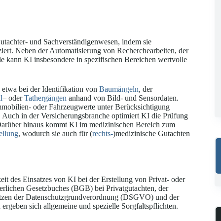
 Gutachter- und Sachverständigenwesen, indem sie
ert. Neben der Automatisierung von Recherchearbeiten, der
e kann KI insbesondere in spezifischen Bereichen wertvolle
 etwa bei der Identifikation von
Baumängeln
, der
l
– oder
Tathergängen
anhand von Bild- und Sensordaten.
mobilien- oder Fahrzeugwerte unter Berücksichtigung
. Auch in der Versicherungsbranche optimiert KI die Prüfung
. Darüber hinaus kommt KI im medizinischen Bereich zum
ellung
, wodurch sie auch für (
rechts-
)medizinische Gutachten
eit des Einsatzes von KI bei der Erstellung von Privat- oder
erlichen Gesetzbuches (BGB) bei Privatgutachten, der
sätzen der Datenschutzgrundverordnung (DSGVO) und der
 ergeben sich allgemeine und spezielle Sorgfaltspflichten.