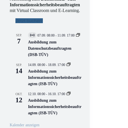
Informationssicherheitsbeauftragten
mit Virtual Classroom und E-Learning.
Jetzt buchen!
SEP.
07.09. 08:00
-
11.09. 17:00
V
7
i
Ausbildung zum
r
Datenschutzbeauftragten
t
(DSB-TÜV)
u
e
l
14.09. 08:00
-
18.09. 17:00
SEP.
l
14
Ausbildung zum
V
Informationssicherheitsbeauftr
e
r
agten (ISB-TÜV)
a
n
12.10. 08:00
-
16.10. 17:00
OKT.
s
12
Ausbildung zum
t
a
Informationssicherheitsbeauftr
l
agten (ISB-TÜV)
t
u
n
Kalender anzeigen