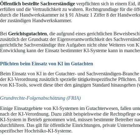
Öffentlich bestellte Sachverständige
verpflichten sich in einem Eid, 
erfüllen und die Vertraulichkeit zu wahren. Rechtsgrundlage für die öf
durch die Handwerkskammer ist § 91 Absatz 1 Ziffer 8 der Handwerk
der zuständigen Handwerkskammer.
Bei
Gerichtsgutachten
, die aufgrund eines gerichtlichen Beweisbeschl
zusätzlich der Grundsatz der Eigenverantwortlichkeit des Sachverstän
gerichtliche Sachverständige ihre Aufgaben nicht ohne Weiteres von KI
Entwicklung kann der Einsatz bestimmter KI-Systeme kann in manchen B
Pflichten beim Einsatz von KI im Gutachten
Beim Einsatz von KI in der Gutachter- und Sachverständigen-Branche
der KI-Verordnung zusätzlich spezielle tätigkeitsspezifische Pflichte
von KI-Tools, soweit diese über den gängigen Standard hinausgehen (v
Grundrechte-Folgenabschätzung (FRIA)
Einige Einsatzgebiete von KI-Systemen im Gutachterwesen, fallen unte
nach der KI-Verordnung. Dazu zählt beispielsweise die Rechtspflege o
KI-System in Betrieb genommen wird, müssen bestimmte Betreiber n
durchführen. Das gilt für öffentliche Einrichtungen, private Unternehme
spezifischer Hochrisiko-KI-Systeme.