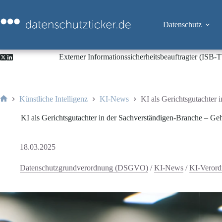
Zum
Inhalt
springen
Datenschutz
Externer Informationssicherheitsbeauftragter (ISB
Künstliche Intelligenz
KI-News
KI als Gerichtsgutachter 
Start
KI als Gerichtsgutachter in der Sachverständigen-Branche – Geh
18.03.2025
Datenschutzgrundverordnung (DSGVO)
/
KI-News
/
KI-Veror