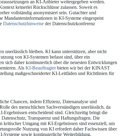
 Voraussetzungen an KI-Anbieter weitergegeben werden.
Kontext keinerlei Rückschlüsse zulassen. Soweit es
vorher vollständig anonymisiert sein. Gutachter und
che Mandanteninformationen in KI-Systeme eingespeist
ie
Datenschutzhinweise
der Datenschutzkonferenz
 unerlässlich bleiben. KI kann unterstützen, aber nicht
utzung von KI‑Systemen befasst sind, über ein
 sich daher kontinuierlich über die neuesten Entwicklungen
ormieren. Als
KI-Beauftragter
bieten wir bei der KINAST
tellung maßgeschneiderter KI-Leitfäden und Richtlinien für
ebliche Chancen, indem Effizienz, Datenanalyse und
Rolle des menschlichen Sachverständigen unerlässlich, da
-Ergebnissen entscheidend sind. Gleichzeitig bringt die
h Datenschutz, Transparenz und Haftungsfragen. Die
 kritischer Umgang mit KI-Ergebnissen sind essenziell, um
ortungsvolle Nutzung von KI erfordert daher Fachwissen über
I-Systeme sowie kontinuierliche Weiterbildung.