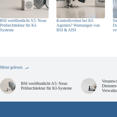
BSI veröffentlicht A5: Neue
Kontrollverlust bei KI-
Sm
Prüfarchitektur für KI-
Agenten? Warnungen von
Da
Systeme
BSI & AISI
ve
07.08.2026
06.08.2026
Meist gelesen
Verantwo
BSI veröffentlicht A5: Neue
Diensten
Prüfarchitektur für KI-Systeme
Verwaltu