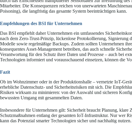
durch das Einschleusen manipulierter Sensordaten zur Irreführung des 
Mitarbeiter. Die Konsequenzen reichen von unerwarteten Maschinenausf
Poisoning), die langfristig das gesamte System beeinträchtigen kann.
Empfehlungen des BSI für Unternehmen
Das BSI empfiehlt daher Unternehmen ein umfassendes Sicherheitsko
nach dem Zero-Trust-Prinzip, lückenlose Protokollierung, Signierung d
Modelle sowie regelmäßige Backups. Zudem sollten Unternehmen ihre 
konsequentes Asset-Management betreiben, das auch schnelle Sicherhei
Verantwortung für den Schutz ihrer Daten und Prozesse – auch bei ex
Technologien informiert und vorausschauend einsetzen, können die Vort
Fazit
Ob im Wohnzimmer oder in der Produktionshalle – vernetzte IoT-Gerät
erhebliche Datenschutz- und Sicherheitsrisiken mit sich. Die Empfehlu
Risiken wirksam zu minimieren: von der Auswahl und sicheren Konfigu
bewussten Umgang mit gesammelten Daten.
Insbesondere für Unternehmen gilt: Sicherheit braucht Planung, klare 
Schutzmaßnahmen entlang der gesamten IoT-Infrastruktur. Nur wer Ris
kann das Potenzial smarter Technologien sicher und nachhaltig nutzen.