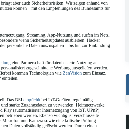
 bringt aber auch Sicherheitsrisiken. Wir zeigen anhand von
 nutzen können – mit den Empfehlungen des Bundesamts für
Internetzugang, Streaming, App-Nutzung und surfen im Netz.
sbesondere wenn Sicherheitsupdates ausbleiben. Hacker
der persönliche Daten auszuspähen – bis hin zur Einbindung
eilung
eine Partnerschaft für datenbasierte Nutzung an.
personalisiert zugeschnittene Werbung ausgeliefert werden,
 Hierbei kommen Technologien wie
ZenVision
zum Einsatz,
 einteilen.
ell. Das BSI
empfiehlt
bei IoT-Geräten, regelmäßig
rn und starke Zugangsdaten zu verwenden. Heimnetzwerke
nd Play (automatisierter Internetzugang von IoT, UPnP)
n betrieben werden. Ebenso wichtig ist verschlüsselte
e Mikrofon und Kamera sowie eine kritische Prüfung
lichen Daten vollständig gelöscht werden. Durch einen