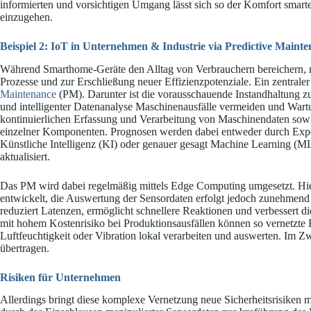
informierten und vorsichtigen Umgang lässt sich so der Komfort smart
einzugehen.
Beispiel 2: IoT in Unternehmen & Industrie via Predictive Maint
Während Smarthome-Geräte den Alltag von Verbrauchern bereichern, 
Prozesse und zur Erschließung neuer Effizienzpotenziale. Ein zentraler
Maintenance
(PM). Darunter ist die vorausschauende Instandhaltung z
und intelligenter Datenanalyse Maschinenausfälle vermeiden und Wartun
kontinuierlichen Erfassung und Verarbeitung von Maschinendaten sow
einzelner Komponenten. Prognosen werden dabei entweder durch Exper
Künstliche Intelligenz (KI) oder genauer gesagt Machine Learning (ML
aktualisiert.
Das PM wird dabei regelmäßig mittels Edge Computing umgesetzt. Hie
entwickelt, die Auswertung der Sensordaten erfolgt jedoch zunehmen
reduziert Latenzen, ermöglicht schnellere Reaktionen und verbessert d
mit hohem Kostenrisiko bei Produktionsausfällen können so vernetzte 
Luftfeuchtigkeit oder Vibration lokal verarbeiten und auswerten. Im Zw
übertragen.
Risiken für Unternehmen
Allerdings bringt diese komplexe Vernetzung neue Sicherheitsrisiken 