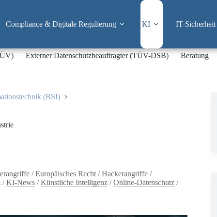
Compliance & Digitale Regulierung
KI
IT-Sicherheit
-TÜV)
Externer Datenschutzbeauftragter (TÜV-DSB)
Beratung
mationstechnik (BSI)
strie
erangriffe
/
Europäisches Recht
/
Hackerangriffe
/
z
/
KI-News
/
Künstliche Intelligenz
/
Online-Datenschutz
/