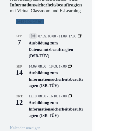
Informationssicherheitsbeauftragten
mit Virtual Classroom und E-Learning.
Jetzt buchen!
SEP.
07.09. 08:00
-
11.09. 17:00
V
7
i
Ausbildung zum
r
Datenschutzbeauftragten
t
(DSB-TÜV)
u
e
l
14.09. 08:00
-
18.09. 17:00
SEP.
l
14
Ausbildung zum
V
Informationssicherheitsbeauftr
e
r
agten (ISB-TÜV)
a
n
12.10. 08:00
-
16.10. 17:00
OKT.
s
12
Ausbildung zum
t
a
Informationssicherheitsbeauftr
l
agten (ISB-TÜV)
t
u
n
Kalender anzeigen