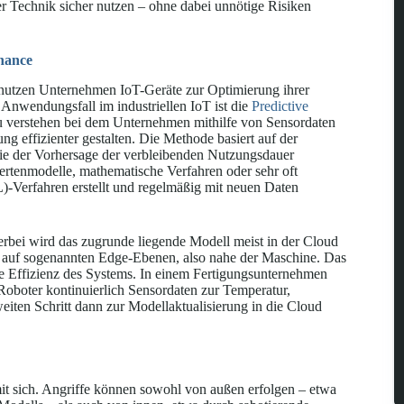
er Technik sicher nutzen – ohne dabei unnötige Risiken
enance
nutzen Unternehmen IoT-Geräte zur Optimierung ihrer
 Anwendungsfall im industriellen IoT ist die
Predictive
u verstehen bei dem Unternehmen mithilfe von Sensordaten
g effizienter gestalten. Die Methode basiert auf der
ie der Vorhersage der verbleibenden Nutzungsdauer
tenmodelle, mathematische Verfahren oder sehr oft
)-Verfahren erstellt und regelmäßig mit neuen Daten
rbei wird das zugrunde liegende Modell meist in der Cloud
d auf sogenannten Edge-Ebenen, also nahe der Maschine. Das
ie Effizienz des Systems. In einem Fertigungsunternehmen
Roboter kontinuierlich Sensordaten zur Temperatur,
eiten Schritt dann zur Modellaktualisierung in die Cloud
mit sich. Angriffe können sowohl von außen erfolgen – etwa