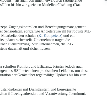
Modells – als auch von innen, etwa durch sabotierende
ällen bis hin zur gezielten Modellverfälschung (Data
nzept. Zugangskontrollen und Berechtigungsmanagement
er Sensordaten, sorgfältige Anbieterauswahl für robuste ML-
Mitarbeitenden schulen (
KI-Kompetenz
) und ein
tsupdates sicherstellt. Unternehmen tragen die
terner Dienstnutzung. Nur Unternehmen, die IoT-
eile dauerhaft und sicher nutzen.
e schaffen Komfort und Effizienz, bringen jedoch auch
ngen des BSI bieten einen praxisnahen Leitfaden, um diese
ration der Geräte über regelmäßige Updates bis hin zum
Zuständigkeiten mit Dienstleistern und konsequente
iken frühzeitig adressiert und Verantwortung übernimmt,