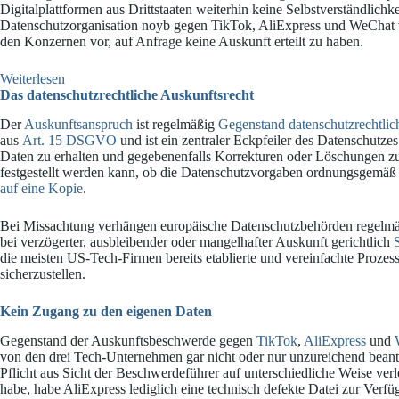
Digitalplattformen aus Drittstaaten weiterhin keine Selbstverständlichke
Datenschutzorganisation noyb gegen TikTok, AliExpress und WeChat v
den Konzernen vor, auf Anfrage keine Auskunft erteilt zu haben.
:
Weiterlesen
Auskunftsbeschwerde
Das datenschutzrechtliche Auskunftsrecht
gegen
Der
Auskunftsanspruch
ist regelmäßig
Gegenstand datenschutzrechtlich
TikTok,
aus
Art. 15 DSGVO
und ist ein zentraler Eckpfeiler des Datenschutzes
AliExpress
Daten zu erhalten und gegebenenfalls Korrekturen oder Löschungen zu 
und
festgestellt werden kann, ob die Datenschutzvorgaben ordnungsgemäß 
WeChat
auf eine Kopie
.
Bei Missachtung verhängen europäische Datenschutzbehörden regelm
bei verzögerter, ausbleibender oder mangelhafter Auskunft gerichtlich
die meisten US-Tech-Firmen bereits etablierte und vereinfachte Proze
sicherzustellen.
Kein Zugang zu den eigenen Daten
Gegenstand der Auskunftsbeschwerde gegen
TikTok
,
AliExpress
und
von den drei Tech-Unternehmen gar nicht oder nur unzureichend bean
Pflicht aus Sicht der Beschwerdeführer auf unterschiedliche Weise ver
habe, habe AliExpress lediglich eine technisch defekte Datei zur Verfü