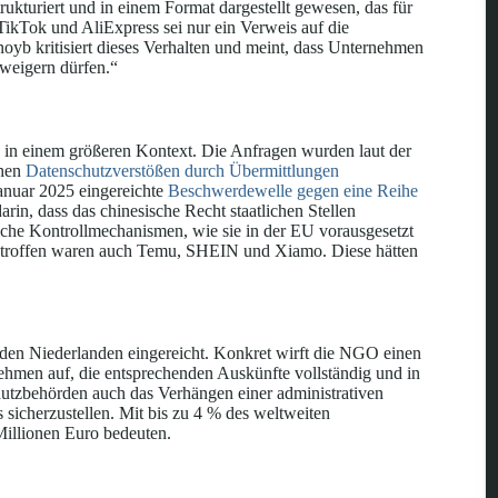
rukturiert und in einem Format dargestellt gewesen, das für
TikTok und AliExpress sei nur ein Verweis auf die
i noyb kritisiert dieses Verhalten und meint, dass Unternehmen
rweigern dürfen.“
n in einem größeren Kontext. Die Anfragen wurden laut der
chen
Datenschutzverstößen durch Übermittlungen
Januar 2025 eingereichte
Beschwerdewelle gegen eine Reihe
arin, dass das chinesische Recht staatlichen Stellen
iche Kontrollmechanismen, wie sie in der EU vorausgesetzt
etroffen waren auch Temu, SHEIN und Xiamo. Diese hätten
 den Niederlanden eingereicht. Konkret wirft die NGO einen
hmen auf, die entsprechenden Auskünfte vollständig und in
utzbehörden auch das Verhängen einer administrativen
sicherzustellen. Mit bis zu 4 % des weltweiten
Millionen Euro bedeuten.