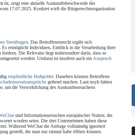
it ist, zeigt eine aktuelle Auskunftsbeschwerde der
om 17.07.2025. Konkret wirft die Bürgerrechtsorganisation
er Streitfragen
. Das Betroffenenrecht ergibt sich
. Es ermöglicht Individuen, Einblick in die Verarbeitung ihrer
fordern. Die Relevanz liegt insbesondere darin, dass so
umgesetzt werden. Umfasst ist insofern auch ein
Anspruch
äßig
empfindliche Bußgelder
. Daneben können Betroffene
Schadensersatzansprüche
geltend machen. Laut noyb hätten
sse, um die Verwirklichung des Auskunftsersuchens
WeChat
sind Informationsersuchen europäischer Nutzer, die
twortet worden seien. Die drei Unternehmen haben diese
letzt. Während WeChat die Anfrage vollständig ignoriert
gung gestellt, die man nur einmal habe öffnen können.