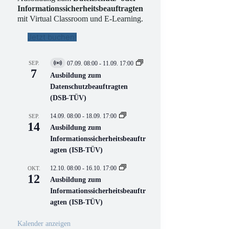
Informationssicherheitsbeauftragten
mit Virtual Classroom und E-Learning.
Jetzt buchen!
SEP.
07.09. 08:00
-
11.09. 17:00
V
7
i
Ausbildung zum
r
Datenschutzbeauftragten
t
(DSB-TÜV)
u
e
l
14.09. 08:00
-
18.09. 17:00
SEP.
l
14
Ausbildung zum
V
Informationssicherheitsbeauftr
e
r
agten (ISB-TÜV)
a
n
12.10. 08:00
-
16.10. 17:00
OKT.
s
12
Ausbildung zum
t
a
Informationssicherheitsbeauftr
l
agten (ISB-TÜV)
t
u
n
Kalender anzeigen