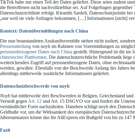
TikTok habe nur einen Teil der Daten geliefert. Diese seien zudem unst
die Betroffenen nicht nachvollziehbar sei. Auf Folgefragen gegenüber 
Datenschutzrichtlinie erfolgt. Kleanthi Sardeli, Datenschutzjuristin be
„nur weil sie viele Anfragen bekommen, […] Informationen [nicht] ve
Kontext: Datenübermittlungen nach China
Die nun beanstandeten Auskunftsverstöße stehen nicht isoliert, sonder
Pressemitteilung
von noyb im Rahmen von Vorermittlungen zu mögli
personenbezogener Daten nach China
gestellt. Hintergrund ist die im 
chinesischer Plattformen
. Die datenschutzrechtliche Problematik liege d
weitreichenden Zugriff auf personenbezogene Daten, ohne rechtsstaatl
werden, gewähre. Ebenfalls von der Beschwerde Anfang des Jahres b
allerdings mittlerweile zusätzliche Informationen geliefert.
Datenschutzbeschwerde von noyb
Noyb
hat mittlerweile drei Beschwerden in Belgien, Griechenland und
Verstoß gegen
Art. 12
und Art. 15 DSGVO vor und fordert die Unterne
verständlicher Form nachzuholen. Daneben schlägt noyb den Datensch
Geldbuße vor, um die Wirksamkeit des europäischen Datenschutzrechts 
Jahresumsatzes könne das für AliExpress ein Bußgeld von bis zu 147 
Fazit