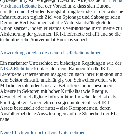
Cybersecurity Act vorgelegt. Exekutiv-Vizepräsidentin
Henna
Virkkunen betonte
bei der Vorstellung, dass sich Europa
inmitten einer hybriden Kriegsführung befinde, in der kritische
Infrastrukturen täglich Ziel von Spionage und Sabotage seien.
Der neue Rechtsrahmen soll die Widerstandsfähigkeit der
Union stärken, indem er erstmals verbindliche Instrumente zur
Absicherung der gesamten IKT-Lieferkette schafft und so die
technologische Souveränität Europas sichert.
Anwendungsbereich des neuen Lieferkettenrahmens
Ein markanter Unterschied zu bisherigen Regelungen wie der
NIS-2-Richtlinie
ist, dass der neue Rahmen für die IKT-
Lieferkette Unternehmen maßgeblich nach ihrer Funktion und
dem Sektor einstuft, unabhängig von Schwellenwerten wie
Mitarbeiterzahl oder Umsatz. Betroffen sind insbesondere
Akteure in Sektoren mit hoher Kritikalität wie Energie,
Gesundheit und digitale Infrastruktur. Entscheidend ist dabei
künftig, ob ein Unternehmen sogenannte Schlüssel-IKT-
Assets bereitstellt oder nutzt – also Komponenten, deren
Ausfall erhebliche Auswirkungen auf die Sicherheit der EU
hätte.
Neue Pflichten für betroffene Unternehmen