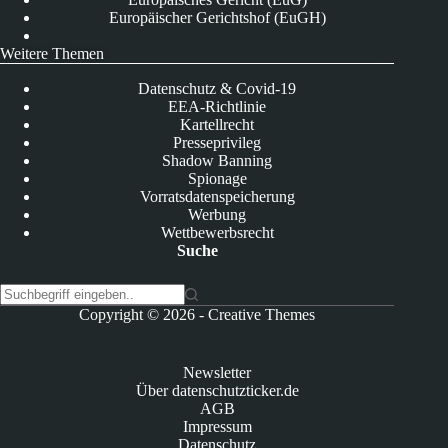
Europäischer Gerichtshof (EuGH)
Weitere Themen
Datenschutz & Covid-19
EEA-Richtlinie
Kartellrecht
Presseprivileg
Shadow Banning
Spionage
Vorratsdatenspeicherung
Werbung
Wettbewerbsrecht
Suche
K
Copyright © 2026 -
Creative Themes
e
i
n
Newsletter
e
Über datenschutzticker.de
E
AGB
r
Impressum
g
Datenschutz