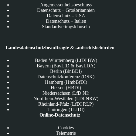
Angemessenheitsbeschluss
Datenschutz – Großbritannien
Datenschutz – USA
Datenschutz – Italien
Standardvertragsklauseln
Landesdatenschutzbeauftragte & -aufsichtsbehörden
Baden-Württemberg (LfDI BW)
Bayern (BayLfD & BayLDA)
Berlin (BlnBDI)
Datenschutzkonferenz (DSK)
Hamburg (HmbBfDI)
Hessen (HBDI)
Niedersachsen (LfD NI)
Nordrhein-Westfalen (LDI NRW)
Rheinland-Pfalz (LfDI RLP)
Thüringen (TLfDI)
Online-Datenschutz
Cookies
Telemetrie