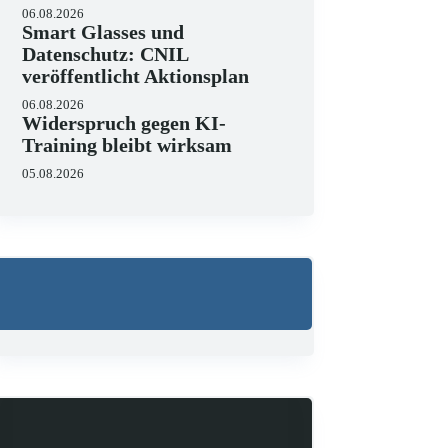
06.08.2026
Smart Glasses und
Datenschutz: CNIL
veröffentlicht Aktionsplan
06.08.2026
Widerspruch gegen KI-
Wo liegen die Grenzen 
Training bleibt wirksam
23.06.2026
05.08.2026
KI hält zunehmend Einzug in 
strukturieren, Schriftsätze au
Zugleich zeigen aktuelle…