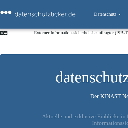
Zum
Inhalt
springen
Datenschutz
Externer Informationssicherheitsbeauftragter (ISB
datenschutz
Der KINAST Ne
Aktuelle und exklusive Einblicke in
Informationssic