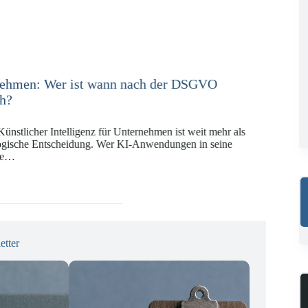
e in der Versicherungswirtschaft mit DORA,
KI-VO
Digitalregulierung hat in den vergangenen Jahren eine
ät erreicht, die insbesondere Unternehmen der Finanz-
gswirtschaft vor…
etter