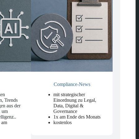
Compliance-News
ten
mit strategischer
n, Trends
Einordnung zu Legal,
en aus der
Data, Digital &
d um
Governance
elligenz.
.
1x am Ende des Monats
n am
kostenlos