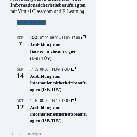
Informationssicherheitsbeauftragten
mit Virtual Classroom und E-Learning.
Jetzt buchen!
SEP.
07.09. 08:00
-
11.09. 17:00
V
7
i
Ausbildung zum
r
Datenschutzbeauftragten
t
(DSB-TÜV)
u
e
l
14.09. 08:00
-
18.09. 17:00
SEP.
l
14
Ausbildung zum
V
Informationssicherheitsbeauftr
e
r
agten (ISB-TÜV)
a
n
12.10. 08:00
-
16.10. 17:00
OKT.
s
12
Ausbildung zum
t
a
Informationssicherheitsbeauftr
l
agten (ISB-TÜV)
t
u
n
Kalender anzeigen