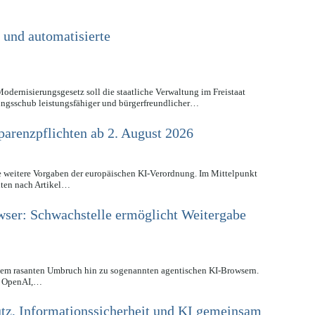
 und automatisierte
Modernisierungsgesetz soll die staatliche Verwaltung im Freistaat
ungsschub leistungsfähiger und bürgerfreundlicher…
arenzpflichten ab 2. August 2026
e weitere Vorgaben der europäischen KI-Verordnung. Im Mittelpunkt
hten nach Artikel…
wser: Schwachstelle ermöglicht Weitergabe
inem rasanten Umbruch hin zu sogenannten agentischen KI-Browsern.
n OpenAI,…
utz, Informationssicherheit und KI gemeinsam