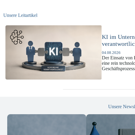
Unsere Leitartikel
KI-Complianc
DSGVO und 
07.07.2026
Die europäische 
enorme Komplexit
und Versicherun
Unsere Newsl