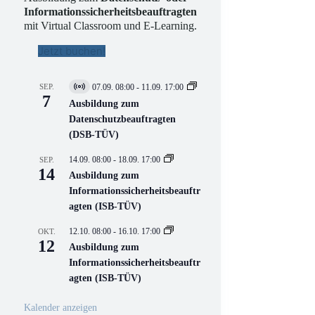
Informationssicherheitsbeauftragten
mit Virtual Classroom und E-Learning.
Jetzt buchen!
SEP.
07.09. 08:00
-
11.09. 17:00
V
7
i
Ausbildung zum
r
Datenschutzbeauftragten
t
(DSB-TÜV)
u
e
l
14.09. 08:00
-
18.09. 17:00
SEP.
l
14
Ausbildung zum
V
Informationssicherheitsbeauftr
e
r
agten (ISB-TÜV)
a
n
12.10. 08:00
-
16.10. 17:00
OKT.
s
12
Ausbildung zum
t
a
Informationssicherheitsbeauftr
l
agten (ISB-TÜV)
t
u
n
Kalender anzeigen