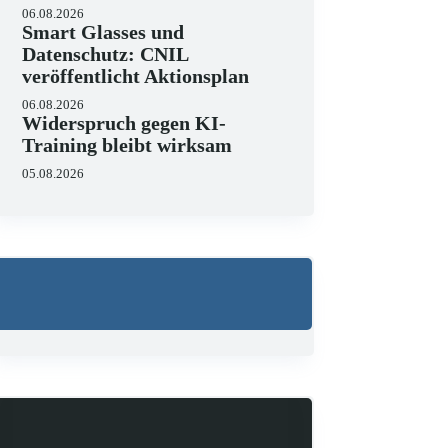
06.08.2026
Smart Glasses und
Datenschutz: CNIL
veröffentlicht Aktionsplan
Wo liegen die Grenzen 
06.08.2026
23.06.2026
Widerspruch gegen KI-
KI hält zunehmend Einzug in J
Training bleibt wirksam
strukturieren, Schriftsätze au
Zugleich zeigen aktuelle…
05.08.2026