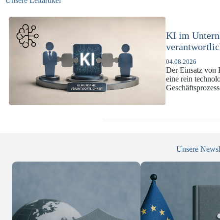
Unsere Leitartikel
KI-Complianc
DSGVO und 
07.07.2026
Die europäische 
enorme Komplexit
und Versicherun
Unsere Newsl