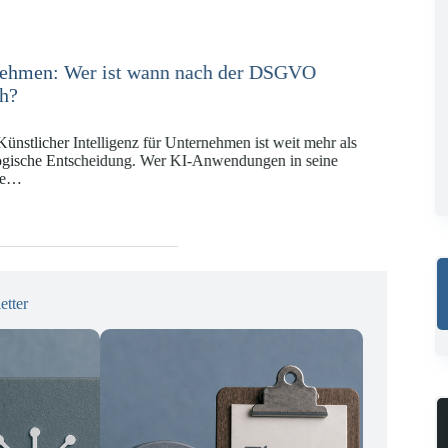
e in der Versicherungswirtschaft mit DORA,
KI-VO
Digitalregulierung hat in den vergangenen Jahren eine
ät erreicht, die insbesondere Unternehmen der Finanz-
gswirtschaft vor…
etter