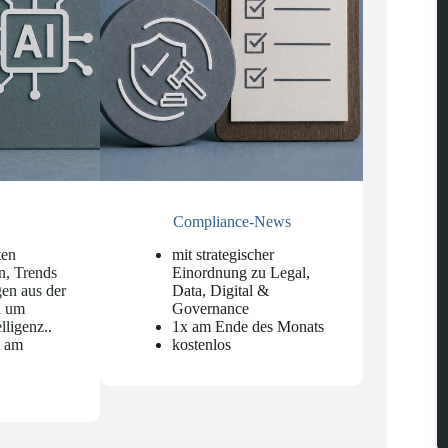
Compliance-News
ten
mit strategischer
n, Trends
Einordnung zu Legal,
en aus der
Data, Digital &
d um
Governance
elligenz.
.
1x am Ende des Monats
n am
kostenlos