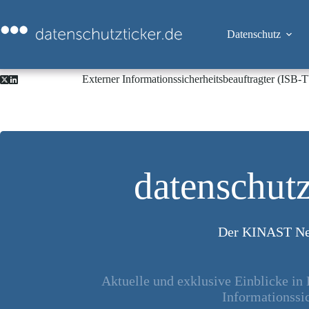
Zum
Inhalt
springen
Datenschutz
Externer Informationssicherheitsbeauftragter (ISB
datenschutz
Der KINAST Ne
Aktuelle und exklusive Einblicke in
Informationssic