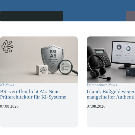
KI-News
Datenschutz-News
BSI veröffentlicht A5: Neue
Irland: Bußgeld wege
Prüfarchitektur für KI-Systeme
mangelhafter Authenti
07.08.2026
07.08.2026