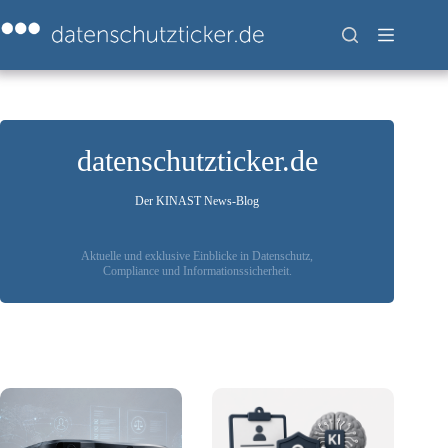
Zum
Inhalt
springen
datenschutzticker.de
Der KINAST News-Blog
Aktuelle und exklusive Einblicke in Datenschutz,
Compliance und Informationssicherheit.