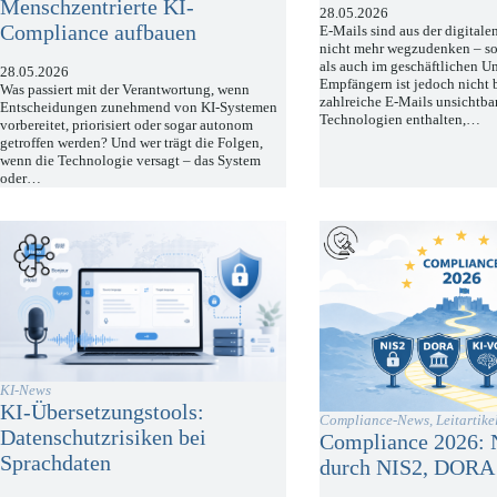
Menschzentrierte KI-
28.05.2026
Compliance aufbauen
E-Mails sind aus der digita
nicht mehr wegzudenken – so
als auch im geschäftlichen U
28.05.2026
Empfängern ist jedoch nicht 
Was passiert mit der Verantwortung, wenn
zahlreiche E-Mails unsichtba
Entscheidungen zunehmend von KI-Systemen
Technologien enthalten,…
vorbereitet, priorisiert oder sogar autonom
getroffen werden? Und wer trägt die Folgen,
wenn die Technologie versagt – das System
oder…
KI-News
KI-Übersetzungstools:
Compliance-News
,
Leitartike
Datenschutzrisiken bei
Compliance 2026: 
Sprachdaten
durch NIS2, DORA