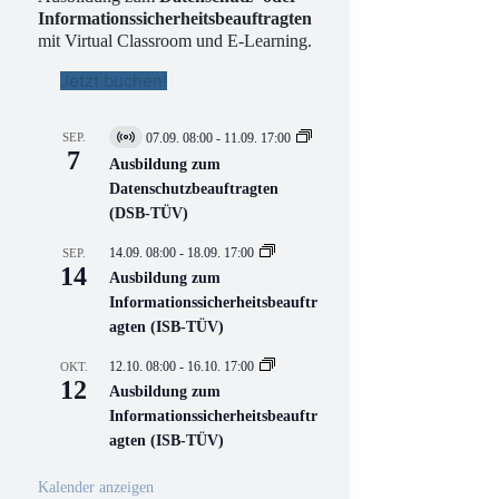
Informationssicherheitsbeauftragten
mit Virtual Classroom und E-Learning.
Jetzt buchen!
SEP.
07.09. 08:00
-
11.09. 17:00
V
7
i
Ausbildung zum
r
Datenschutzbeauftragten
t
(DSB-TÜV)
u
e
l
14.09. 08:00
-
18.09. 17:00
SEP.
l
14
Ausbildung zum
V
Informationssicherheitsbeauftr
e
r
agten (ISB-TÜV)
a
n
12.10. 08:00
-
16.10. 17:00
OKT.
s
12
Ausbildung zum
t
a
Informationssicherheitsbeauftr
l
agten (ISB-TÜV)
t
u
n
Kalender anzeigen