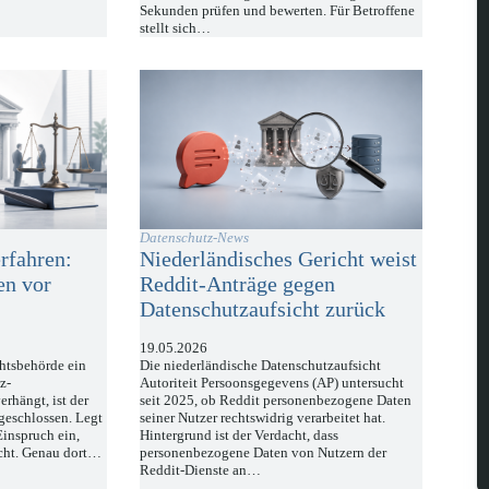
Sekunden prüfen und bewerten. Für Betroffene
stellt sich…
Datenschutz-News
fahren:
Niederländisches Gericht weist
en vor
Reddit-Anträge gegen
Datenschutzaufsicht zurück
19.05.2026
htsbehörde ein
Die niederländische Datenschutzaufsicht
z-
Autoriteit Persoonsgegevens (AP) untersucht
hängt, ist der
seit 2025, ob Reddit personenbezogene Daten
geschlossen. Legt
seiner Nutzer rechtswidrig verarbeitet hat.
inspruch ein,
Hintergrund ist der Verdacht, dass
icht. Genau dort…
personenbezogene Daten von Nutzern der
Reddit-Dienste an…