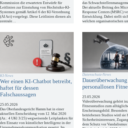
Kommission die erwarteten Entwürfe für
das Schwachstellenmanageme
Leitlinien zur Einstufung von Hochrisiko-KI-
Der aktuelle Beitrag des Micr
Systemen gemäß Artikel 6 der KI-Verordnung
Response Centers (MSRC) ver
(AI Act) vorgelegt. Diese Leitlinien dienen als
Entwicklung. Dabei stellt sich
zentrale…
welchen organisatorischen u
Datenschutz-News
KI-News
Dauerüberwachung
Wer einen KI-Chatbot betreibt,
personallosen Fitne
haftet für dessen
Falschaussagen
25.05.2026
Videoüberwachung gehört inz
25.05.2026
Fitnessstudios zum alltäglic
Das Oberlandesgericht Hamm hat in einer
Erscheinungsbild. Besonders 
aktuellen Entscheidung vom 12. Mai 2026
betriebenen Studios wird sie 
(Az.: 4 UKl 3/25) wegweisende Leitplanken für
Sicherheitsinteressen, Zugan
den Einsatz von künstlicher Intelligenz in der
dem Schutz vor Vandalismus 
Unternehmenskommunikation gesetzt. Im