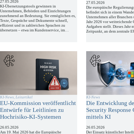
27.05.2026
27.05.2026
KI-Übersetzungstools gewinnen in
Die europäische Regulierung
Unternehmen, Behörden und Einrichtungen
befindet sich in einem Wandel
zunehmend an Bedeutung. Sie ermöglichen es,
Unternehmen aller Branchen
Texte, Gespräche und Dokumente schnell,
Jahr 2026 vor weitreichende
effizient und in zahlreichen Sprachen zu
Aufgaben stellt. Dieses Jahr 
übersetzen – etwa im Kundenservice, im…
Zeitpunkt, an dem zentrale
KI-News
,
Leitartikel
KI-News
EU-Kommission veröffentlicht
Die Entwicklung de
Entwürfe für Leitlinien zu
Security Response 
Hochrisiko-KI-Systemen
mittels KI
26.05.2026
26.05.2026
Am 19. Mai 2026 hat die Europäische
Der Einsatz künstlicher Intel