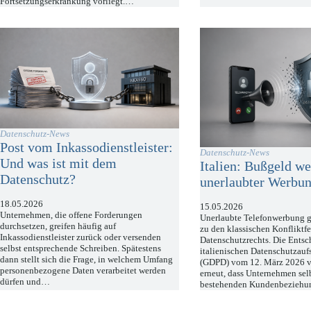
Fortsetzungserkrankung vorliegt.…
Datenschutz-News
Post vom Inkassodienstleister:
Datenschutz-News
Und was ist mit dem
Italien: Bußgeld w
Datenschutz?
unerlaubter Werbu
18.05.2026
15.05.2026
Unternehmen, die offene Forderungen
Unerlaubte Telefonwerbung ge
durchsetzen, greifen häufig auf
zu den klassischen Konfliktfe
Inkassodienstleister zurück oder versenden
Datenschutzrechts. Die Entsc
selbst entsprechende Schreiben. Spätestens
italienischen Datenschutzauf
dann stellt sich die Frage, in welchem Umfang
(GDPD) vom 12. März 2026 v
personenbezogene Daten verarbeitet werden
erneut, dass Unternehmen sel
dürfen und…
bestehenden Kundenbeziehu