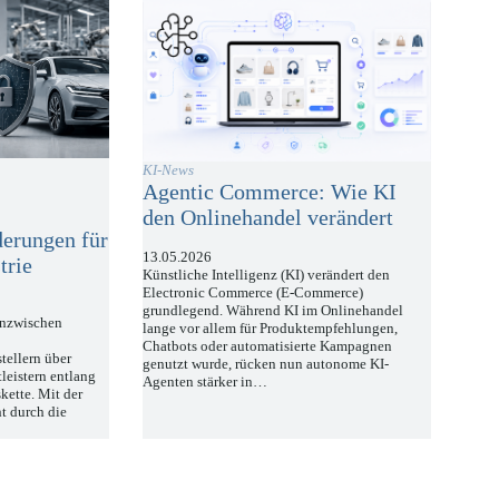
KI-News
Agentic Commerce: Wie KI
d
den Onlinehandel verändert
erungen für
13.05.2026
trie
Künstliche Intelligenz (KI) verändert den
Electronic Commerce (E-Commerce)
grundlegend. Während KI im Onlinehandel
 inzwischen
lange vor allem für Produktempfehlungen,
Chatbots oder automatisierte Kampagnen
tellern über
genutzt wurde, rücken nun autonome KI-
tleistern entlang
Agenten stärker in…
kette. Mit der
t durch die