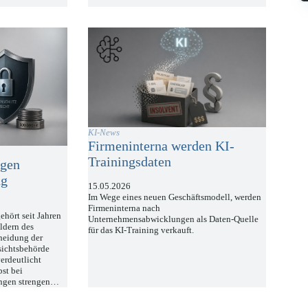
KI-News
Firmeninterna werden KI-
Trainingsdaten
egen
ng
15.05.2026
Im Wege eines neuen Geschäftsmodell, werden
Firmeninterna nach
hört seit Jahren
Unternehmensabwicklungen als Daten-Quelle
ldern des
für das KI-Training verkauft.
heidung der
sichtsbehörde
erdeutlicht
bst bei
ngen strengen…