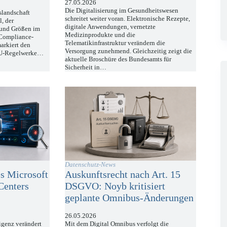
27.05.2026
Die Digitalisierung im Gesundheitswesen
slandschaft
schreitet weiter voran. Elektronische Rezepte,
, der
digitale Anwendungen, vernetzte
 und Größen im
Medizinprodukte und die
 Compliance-
Telematikinfrastruktur verändern die
markiert den
Versorgung zunehmend. Gleichzeitig zeigt die
 EU-Regelwerke…
aktuelle Broschüre des Bundesamts für
Sicherheit in…
Datenschutz-News
s Microsoft
Auskunftsrecht nach Art. 15
Centers
DSGVO: Noyb kritisiert
geplante Omnibus-Änderungen
26.05.2026
ligenz verändert
Mit dem Digital Omnibus verfolgt die