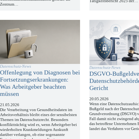
Tätigkeitsbericht 2025 der…
Zentrum…
Datenschutz-News
Datenschutz-News
Offenlegung von Diagnosen bei
DSGVO-Bußgeldver
Fortsetzungserkrankungen:
Datenschutzbehörd
Was Arbeitgeber beachten
Gericht
müssen
20.05.2026
Wenn eine Datenschutzaufsic
21.05.2026
Bußgeld nach der Datenschut
Die Verarbeitung von Gesundheitsdaten im
Grundverordnung (DSGVO) ver
Arbeitsverhältnis bleibt eines der sensibelsten
Fall damit nicht zwingend ab
Themen im Datenschutzrecht. Besonders
das betroffene Unternehmen E
konfliktträchtig wird es, wenn Arbeitgeber bei
landet das Verfahren vor Ger
wiederholten Krankmeldungen Auskunft
darüber verlangen, ob eine sogenannte