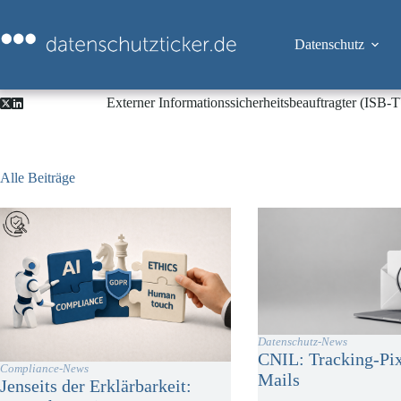
Zum
Inhalt
springen
Datenschutz
Externer Informationssicherheitsbeauftragter (ISB
Alle Beiträge
Datenschutz-News
CNIL: Tracking-Pix
Compliance-News
Mails
Jenseits der Erklärbarkeit: