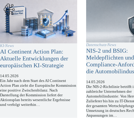
Datenschutz-News
KI-News
NIS-2 und BSIG:
AI Continent Action Plan:
Meldepflichten un
Aktuelle Entwicklungen der
Compliance-Anford
europäischen KI-Strategie
die Automobilindus
14.05.2026
Ein Jahr nach dem Start des AI Continent
14.05.2026
Action Plan zieht die Europäische Kommission
Die NIS-2-Richtlinie betrifft
eine positive Zwischenbilanz. Nach
zahlreiche Unternehmen der
Darstellung der Kommission liefert der
Automobilindustrie: Von Hers
Aktionsplan bereits wesentliche Ergebnisse
Zulieferer bis hin zu IT-Diens
und verfolgt weiterhin…
der gesamten Wertschöpfungs
Umsetzung in deutsches Rech
Anpassungen im…