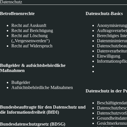
Datenschutz
Betroffenenrechte
Datenschutz-Basics
Recht auf Auskunft
Anonymisierung
Recht auf Berichtigung
Auftragsverarbe
Recht auf Löschung
Berechtigtes Int
(„Vergessenwerden“)
Datenminimieru
Recht auf Widerspruch
Datenschutzbeau
Datenverarbeitu
Einwilligung
Informationspfli
Bußgelder & aufsichtsbehördliche
Maßnahmen
Bußgelder
Aufsichtsbehördliche Maßnahmen
Datenschutz in der P
Beschäftigtenda
Bundesbeauftragte für den Datenschutz und
Datenschutzbes
die Informationsfreiheit (BfDI)
Datenschutzvorf
Gesundheitsdate
Gesichtserkenn
Bundesdatenschutzgesetz (BDSG)