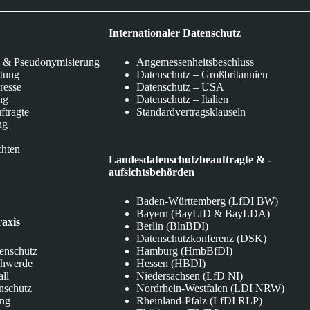
Internationaler Datenschutz
 & Pseudonymisierung
Angemessenheitsbeschluss
itung
Datenschutz – Großbritannien
eresse
Datenschutz – USA
ng
Datenschutz – Italien
ftragte
Standardvertragsklauseln
ng
chten
Landesdatenschutzbeauftragte & -
aufsichtsbehörden
Baden-Württemberg (LfDI BW)
Bayern (BayLfD & BayLDA)
raxis
Berlin (BlnBDI)
Datenschutzkonferenz (DSK)
tenschutz
Hamburg (HmbBfDI)
chwerde
Hessen (HBDI)
all
Niedersachsen (LfD NI)
nschutz
Nordrhein-Westfalen (LDI NRW)
ung
Rheinland-Pfalz (LfDI RLP)