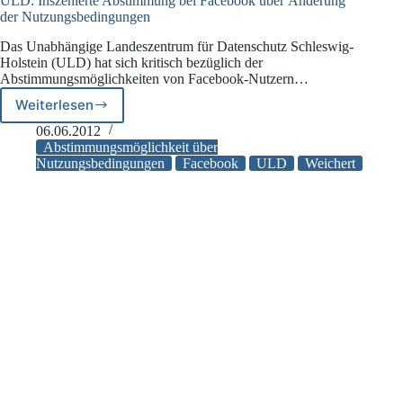
ULD: Inszenierte Abstimmung bei Facebook über Änderung
der Nutzungsbedingungen
Das Unabhängige Landeszentrum für Datenschutz Schleswig-
Holstein (ULD) hat sich kritisch bezüglich der
Abstimmungsmöglichkeiten von Facebook-Nutzern…
Weiterlesen
ULD:
Inszenierte
06.06.2012
Abstimmung
Abstimmungsmöglichkeit über
bei
Nutzungsbedingungen
Facebook
ULD
Weichert
Facebook
über
Änderung
der
Nutzungsbedingungen