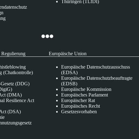
Thüringen (TLfDI)
endatenschutz
gn
ung
 Regulierung
Europäische Union
istleblowing
Europäische Datenschutzausschuss
 (Chatkontrolle)
(EDSA)
Europäische Datenschutzbeauftragte
e-Gesetz (DDG)
(EDSB)
DigiG)
Europäische Kommission
s Act (DMA)
Europäisches Parlament
nal Resilience Act
Europäischer Rat
Europäisches Recht
s Act (DSA)
Gesetzesvorhaben
nie
nnutzungsgesetz