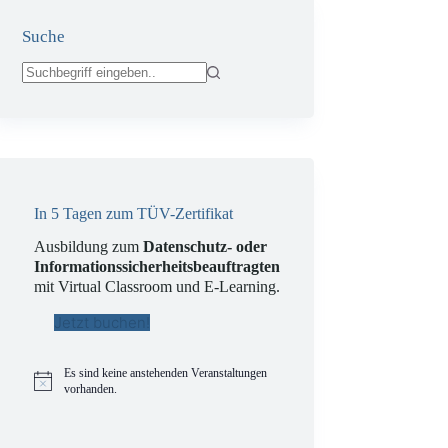
Suche
Keine
Ergebnisse
In 5 Tagen zum TÜV-Zertifikat
Ausbildung zum
Datenschutz- oder
Informationssicherheitsbeauftragten
mit Virtual Classroom und E-Learning.
Jetzt buchen!
Es sind keine anstehenden Veranstaltungen
H
vorhanden.
i
n
w