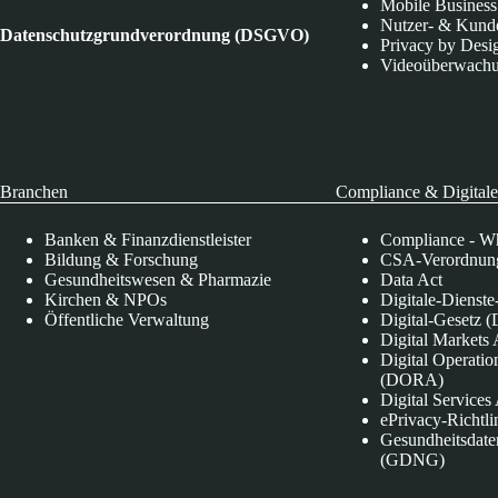
Mobile Business
Nutzer- & Kund
Datenschutzgrundverordnung (DSGVO)
Privacy by Desi
Videoüberwach
Branchen
Compliance & Digitale
Banken & Finanzdienstleister
Compliance - Wh
Bildung & Forschung
CSA-Verordnung
Gesundheitswesen & Pharmazie
Data Act
Kirchen & NPOs
Digitale-Dienst
Öffentliche Verwaltung
Digital-Gesetz (
Digital Market
Digital Operatio
(DORA)
Digital Service
ePrivacy-Richtli
Gesundheitsdate
(GDNG)