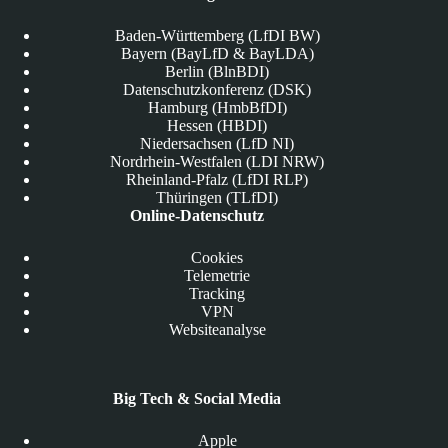
Baden-Württemberg (LfDI BW)
Bayern (BayLfD & BayLDA)
Berlin (BlnBDI)
Datenschutzkonferenz (DSK)
Hamburg (HmbBfDI)
Hessen (HBDI)
Niedersachsen (LfD NI)
Nordrhein-Westfalen (LDI NRW)
Rheinland-Pfalz (LfDI RLP)
Thüringen (TLfDI)
Online-Datenschutz
Cookies
Telemetrie
Tracking
VPN
Websiteanalyse
Big Tech & Social Media
Apple