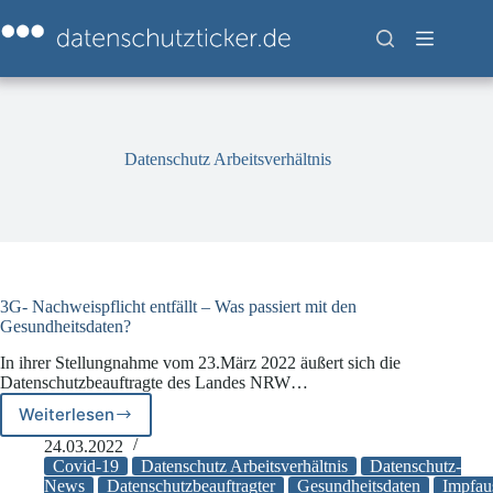
Zum
Inhalt
springen
Datenschutz Arbeitsverhältnis
3G- Nachweispflicht entfällt – Was passiert mit den
Gesundheitsdaten?
In ihrer Stellungnahme vom 23.März 2022 äußert sich die
Datenschutzbeauftragte des Landes NRW…
Weiterlesen
3G-
Nachweispflicht
24.03.2022
entfällt
Covid-19
Datenschutz Arbeitsverhältnis
Datenschutz-
–
News
Datenschutzbeauftragter
Gesundheitsdaten
Impfau