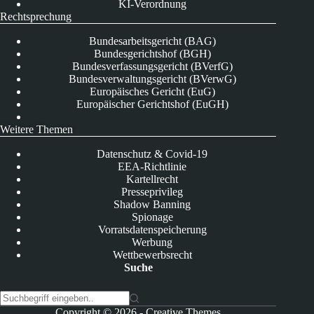
KI-Verordnung
Rechtsprechung
Bundesarbeitsgericht (BAG)
Bundesgerichtshof (BGH)
Bundesverfassungsgericht (BVerfG)
Bundesverwaltungsgericht (BVerwG)
Europäisches Gericht (EuG)
Europäischer Gerichtshof (EuGH)
Weitere Themen
Datenschutz & Covid-19
EEA-Richtlinie
Kartellrecht
Presseprivileg
Shadow Banning
Spionage
Vorratsdatenspeicherung
Werbung
Wettbewerbsrecht
Suche
K
Copyright © 2026 -
Creative Themes