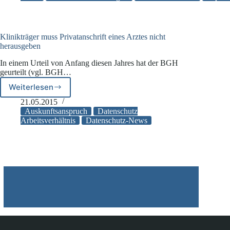
Was
passiert
mit
den
Klinikträger muss Privatanschrift eines Arztes nicht
Gesundheitsdaten?
herausgeben
In einem Urteil von Anfang diesen Jahres hat der BGH
geurteilt (vgl. BGH…
Weiterlesen
Klinikträger
muss
21.05.2015
Privatanschrift
Auskunftsanspruch
Datenschutz
eines
Arbeitsverhältnis
Datenschutz-News
Arztes
nicht
herausgeben