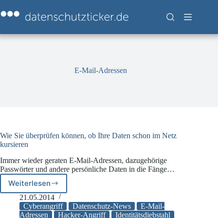
Zum
Inhalt
springen
E-Mail-Adressen
Wie Sie überprüfen können, ob Ihre Daten schon im Netz
kursieren
Immer wieder geraten E-Mail-Adressen, dazugehörige
Passwörter und andere persönliche Daten in die Fänge…
Weiterlesen
Wie
Sie
21.05.2014
überprüfen
Cyberangriff
Datenschutz-News
E-Mail-
können,
Adressen
Hacker-Angriff
Identitätsdiebstahl