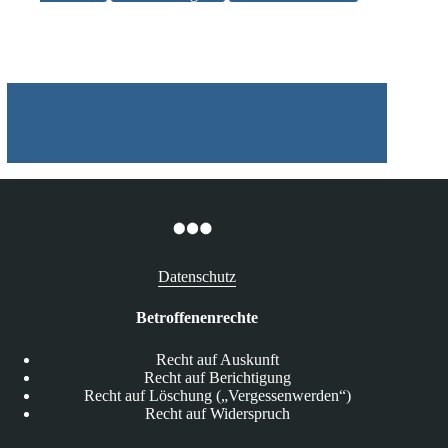
ob
Ihre
Daten
schon
im
Netz
kursieren
Datenschutz
Betroffenenrechte
Recht auf Auskunft
Recht auf Berichtigung
Recht auf Löschung („Vergessenwerden“)
Recht auf Widerspruch