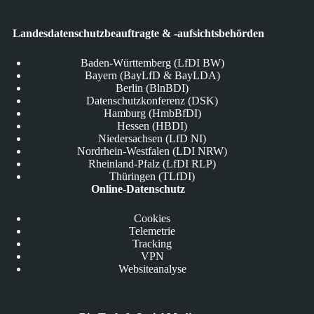
Landesdatenschutzbeauftragte & -aufsichtsbehörden
Baden-Württemberg (LfDI BW)
Bayern (BayLfD & BayLDA)
Berlin (BlnBDI)
Datenschutzkonferenz (DSK)
Hamburg (HmbBfDI)
Hessen (HBDI)
Niedersachsen (LfD NI)
Nordrhein-Westfalen (LDI NRW)
Rheinland-Pfalz (LfDI RLP)
Thüringen (TLfDI)
Online-Datenschutz
Cookies
Telemetrie
Tracking
VPN
Websiteanalyse