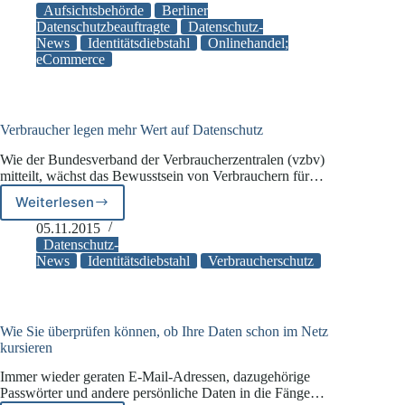
Onlinehandel:
Aufsichtsbehörde
Berliner
die
Datenschutzbeauftragte
Datenschutz-
News
Identitätsdiebstahl
Onlinehandel;
Berliner
eCommerce
Datenschutzbeauftragte
möchte
die
Unternehmen
stärker
Verbraucher legen mehr Wert auf Datenschutz
in
Wie der Bundesverband der Verbraucherzentralen (vzbv)
die
mitteilt, wächst das Bewusstsein von Verbrauchern für…
Verantwortung
nehmen
Weiterlesen
Verbraucher
legen
05.11.2015
mehr
Datenschutz-
Wert
News
Identitätsdiebstahl
Verbraucherschutz
auf
Datenschutz
Wie Sie überprüfen können, ob Ihre Daten schon im Netz
kursieren
Immer wieder geraten E-Mail-Adressen, dazugehörige
Passwörter und andere persönliche Daten in die Fänge…