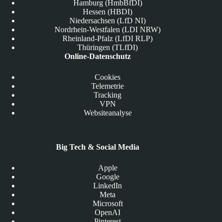
Hamburg (HmbBfDI)
Hessen (HBDI)
Niedersachsen (LfD NI)
Nordrhein-Westfalen (LDI NRW)
Rheinland-Pfalz (LfDI RLP)
Thüringen (TLfDI)
Online-Datenschutz
Cookies
Telemetrie
Tracking
VPN
Websiteanalyse
Big Tech & Social Media
Apple
Google
LinkedIn
Meta
Microsoft
OpenAI
Pinterest