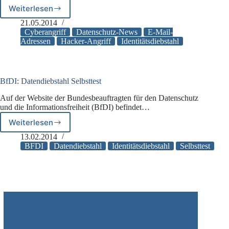
Weiterlesen
Wie
Sie
21.05.2014
überprüfen
Cyberangriff
Datenschutz-News
E-Mail-
können,
Adressen
Hacker-Angriff
Identitätsdiebstahl
ob
Ihre
Daten
schon
BfDI: Datendiebstahl Selbsttest
im
Auf der Website der Bundesbeauftragten für den Datenschutz
Netz
und die Informationsfreiheit (BfDI) befindet…
kursieren
Weiterlesen
BfDI:
Datendiebstahl
13.02.2014
Selbsttest
BFDI
Datendiebstahl
Identitätsdiebstahl
Selbsttest