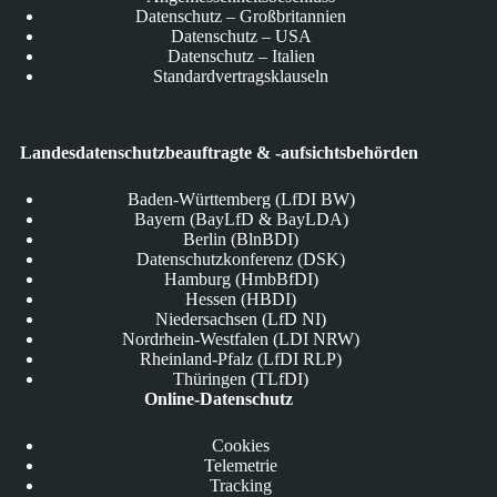
Datenschutz – Großbritannien
Datenschutz – USA
Datenschutz – Italien
Standardvertragsklauseln
Landesdatenschutzbeauftragte & -aufsichtsbehörden
Baden-Württemberg (LfDI BW)
Bayern (BayLfD & BayLDA)
Berlin (BlnBDI)
Datenschutzkonferenz (DSK)
Hamburg (HmbBfDI)
Hessen (HBDI)
Niedersachsen (LfD NI)
Nordrhein-Westfalen (LDI NRW)
Rheinland-Pfalz (LfDI RLP)
Thüringen (TLfDI)
Online-Datenschutz
Cookies
Telemetrie
Tracking