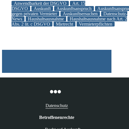
einem
Anwendbarkeit der DSGVO
Art. 15
privater
DSGVO
Auskunft
Auskunftsanspruch
Auskunftsanspru
gegen privaten Vermieter
Auskunftsersuchen
Datenschutz-
Vermieter
News
Haushaltsausnahme
Haushaltsausnahme nach Art. 2
kann
Abs. 2 lit. c DSGVO
Mietrecht
Vermieterpflichten
der
Anwendungsbereich
der
DSGVO
eröffnet
sein
Datenschutz
Betroffenenrechte