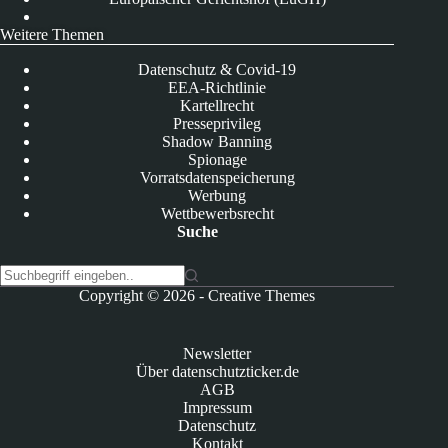
Weitere Themen
Datenschutz & Covid-19
EEA-Richtlinie
Kartellrecht
Presseprivileg
Shadow Banning
Spionage
Vorratsdatenspeicherung
Werbung
Wettbewerbsrecht
Suche
K
Copyright © 2026 -
Creative Themes
e
i
n
Newsletter
e
Über datenschutzticker.de
E
AGB
r
Impressum
g
Datenschutz
e
Kontakt