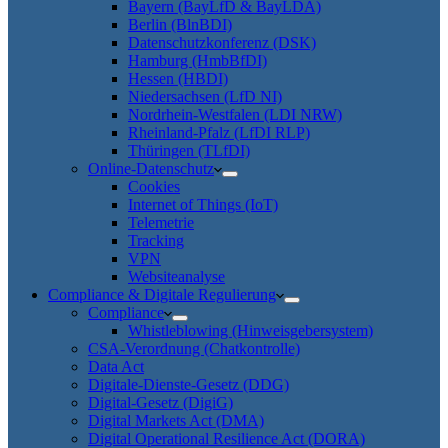
Bayern (BayLfD & BayLDA)
Berlin (BlnBDI)
Datenschutzkonferenz (DSK)
Hamburg (HmbBfDI)
Hessen (HBDI)
Niedersachsen (LfD NI)
Nordrhein-Westfalen (LDI NRW)
Rheinland-Pfalz (LfDI RLP)
Thüringen (TLfDI)
Online-Datenschutz
Cookies
Internet of Things (IoT)
Telemetrie
Tracking
VPN
Websiteanalyse
Compliance & Digitale Regulierung
Compliance
Whistleblowing (Hinweisgebersystem)
CSA-Verordnung (Chatkontrolle)
Data Act
Digitale-Dienste-Gesetz (DDG)
Digital-Gesetz (DigiG)
Digital Markets Act (DMA)
Digital Operational Resilience Act (DORA)