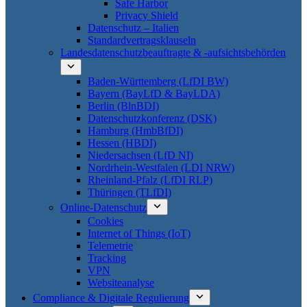
Safe Harbor
Privacy Shield
Datenschutz – Italien
Standardvertragsklauseln
Landesdatenschutzbeauftragte & -aufsichtsbehörden
Baden-Württemberg (LfDI BW)
Bayern (BayLfD & BayLDA)
Berlin (BlnBDI)
Datenschutzkonferenz (DSK)
Hamburg (HmbBfDI)
Hessen (HBDI)
Niedersachsen (LfD NI)
Nordrhein-Westfalen (LDI NRW)
Rheinland-Pfalz (LfDI RLP)
Thüringen (TLfDI)
Online-Datenschutz
Cookies
Internet of Things (IoT)
Telemetrie
Tracking
VPN
Websiteanalyse
Compliance & Digitale Regulierung