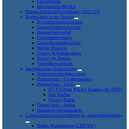
Einwilligung
Informationspflichten
Datenschutzgrundverordnung (DSGVO)
Datenschutz in der Praxis
Beschäftigtendatenschutz
Datenschutzbeschwerde
Datenschutzvorfall
Gesichtserkennung
Gesundheitsdatenschutz
Mobile Business
Nutzer- & Kundendaten
Privacy by Design
Videoüberwachung
Internationaler Datenschutz
Angemessenheitsbeschluss
Datenschutz – Großbritannien
Datenschutz – USA
EU-US Data Privacy Framework (DPF)
Safe Harbor
Privacy Shield
Datenschutz – Italien
Standardvertragsklauseln
Landesdatenschutzbeauftragte & -aufsichtsbehörden
Baden-Württemberg (LfDI BW)