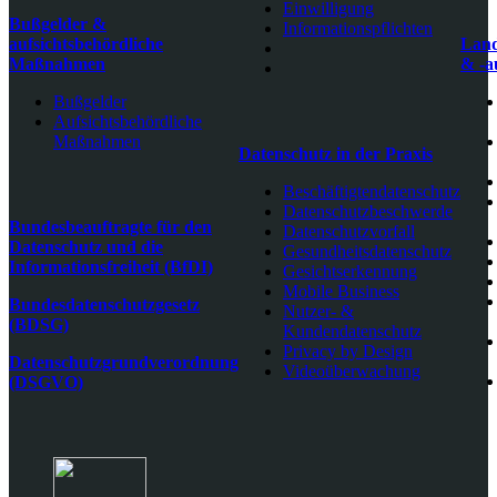
Einwilligung
Bußgelder &
Informationspflichten
aufsichtsbehördliche
Land
Maßnahmen
& -a
Bußgelder
Aufsichtsbehördliche
Maßnahmen
Datenschutz in der Praxis
Beschäftigtendatenschutz
Datenschutzbeschwerde
Bundesbeauftragte für den
Datenschutzvorfall
Datenschutz und die
Gesundheitsdatenschutz
Informationsfreiheit (BfDI)
Gesichtserkennung
Mobile Business
Bundesdatenschutzgesetz
Nutzer- &
(BDSG)
Kundendatenschutz
Privacy by Design
Datenschutzgrundverordnung
Videoüberwachung
(DSGVO)