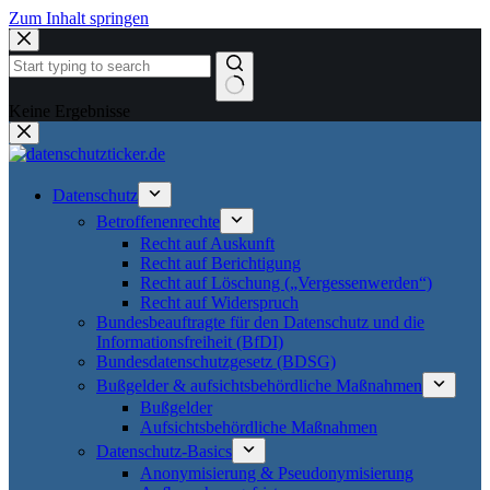
Zum Inhalt springen
Keine Ergebnisse
Datenschutz
Betroffenenrechte
Recht auf Auskunft
Recht auf Berichtigung
Recht auf Löschung („Vergessenwerden“)
Recht auf Widerspruch
Bundesbeauftragte für den Datenschutz und die
Informationsfreiheit (BfDI)
Bundesdatenschutzgesetz (BDSG)
Bußgelder & aufsichtsbehördliche Maßnahmen
Bußgelder
Aufsichtsbehördliche Maßnahmen
Datenschutz-Basics
Anonymisierung & Pseudonymisierung