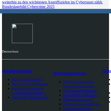
Bundeslagebild Cybercrime 2025
Datenschutz
Betroffenenrechte
Inte
Datenschutz-Basics
Recht auf Auskunft
Anonymisierung &
Recht auf Berichtigung
Pseudonymisierung
Recht auf Löschung
Auftragsverarbeitung
(„Vergessenwerden“)
Berechtigtes Interesse
Recht auf Widerspruch
Datenminimierung
Datenschutzbeauftragte
Datenverarbeitung