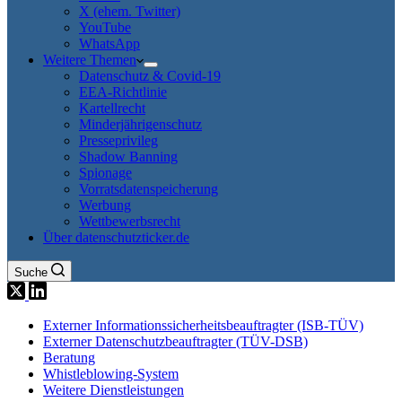
X (ehem. Twitter)
YouTube
WhatsApp
Weitere Themen
Datenschutz & Covid-19
EEA-Richtlinie
Kartellrecht
Minderjährigenschutz
Presseprivileg
Shadow Banning
Spionage
Vorratsdatenspeicherung
Werbung
Wettbewerbsrecht
Über datenschutzticker.de
Suche
Externer Informationssicherheitsbeauftragter (ISB-TÜV)
Externer Datenschutzbeauftragter (TÜV-DSB)
Beratung
Whistleblowing-System
Weitere Dienstleistungen