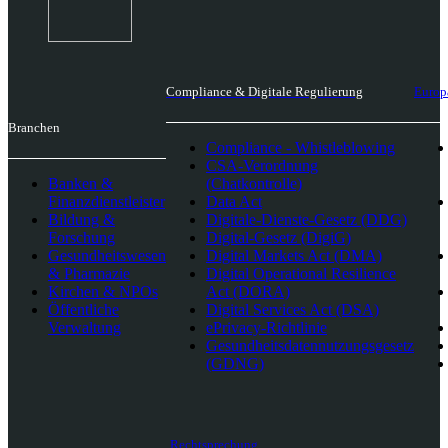
Compliance & Digitale Regulierung
Europ
Branchen
Compliance - Whistleblowing
CSA-Verordnung
Banken &
(Chatkontrolle)
Finanzdienstleister
Data Act
Bildung &
Digitale-Dienste-Gesetz (DDG)
Forschung
Digital-Gesetz (DigiG)
Gesundheitswesen
Digital Markets Act (DMA)
& Pharmazie
Digital Operational Resilience
Kirchen & NPOs
Act (DORA)
Öffentliche
Digital Services Act (DSA)
Verwaltung
ePrivacy-Richtlinie
Gesundheitsdatennutzungsgesetz
(GDNG)
Rechtsprechung