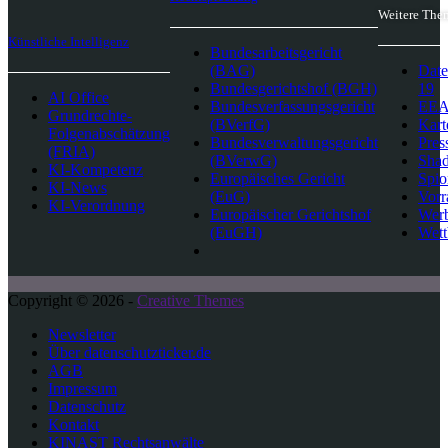
Weitere The
Künstliche Intelligenz
Bundesarbeitsgericht
(BAG)
Date
Bundesgerichtshof (BGH)
19
AI Office
Bundesverfassungsgericht
EEA-
Grundrechte-
(BVerfG)
Kart
Folgenabschätzung
Bundesverwaltungsgericht
Pres
(FRIA)
(BVerwG)
Sha
KI-Kompetenz
Europäisches Gericht
Spio
KI-News
(EuG)
Vorr
KI-Verordnung
Europäischer Gerichtshof
Wer
(EuGH)
Wett
Copyright © 2026 -
Creative Themes
Newsletter
Über datenschutzticker.de
AGB
Impressum
Datenschutz
Kontakt
KINAST Rechtsanwälte