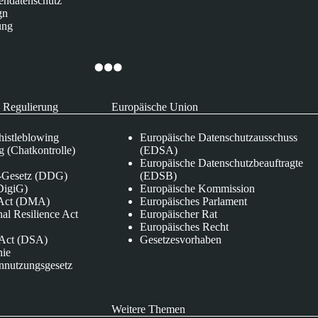
endatenschutz
gn
ung
 Regulierung
Europäische Union
istleblowing
Europäische Datenschutzausschuss
 (Chatkontrolle)
(EDSA)
Europäische Datenschutzbeauftragte
e-Gesetz (DDG)
(EDSB)
DigiG)
Europäische Kommission
s Act (DMA)
Europäisches Parlament
nal Resilience Act
Europäischer Rat
Europäisches Recht
s Act (DSA)
Gesetzesvorhaben
nie
nnutzungsgesetz
Weitere Themen