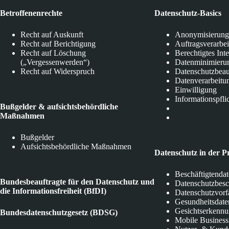
Betroffenenrechte
Datenschutz-Basics
Recht auf Auskunft
Anonymisierung
Recht auf Berichtigung
Auftragsverarbe
Recht auf Löschung
Berechtigtes Int
(„Vergessenwerden“)
Datenminimieru
Recht auf Widerspruch
Datenschutzbeau
Datenverarbeitu
Einwilligung
Informationspfli
Bußgelder & aufsichtsbehördliche
Maßnahmen
Bußgelder
Aufsichtsbehördliche Maßnahmen
Datenschutz in der P
Beschäftigtenda
Bundesbeauftragte für den Datenschutz und
Datenschutzbes
die Informationsfreiheit (BfDI)
Datenschutzvorf
Gesundheitsdate
Gesichtserkenn
Bundesdatenschutzgesetz (BDSG)
Mobile Business