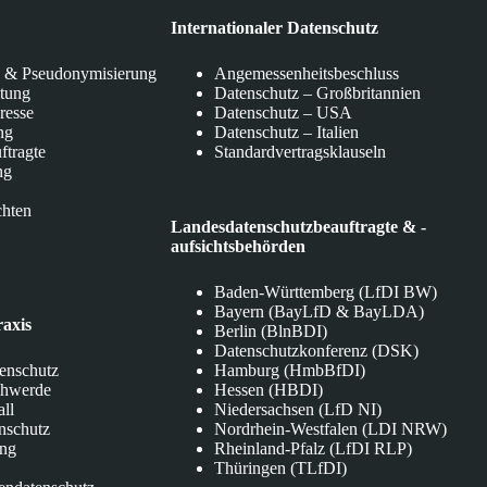
Internationaler Datenschutz
 & Pseudonymisierung
Angemessenheitsbeschluss
itung
Datenschutz – Großbritannien
eresse
Datenschutz – USA
ng
Datenschutz – Italien
ftragte
Standardvertragsklauseln
ng
chten
Landesdatenschutzbeauftragte & -
aufsichtsbehörden
Baden-Württemberg (LfDI BW)
Bayern (BayLfD & BayLDA)
raxis
Berlin (BlnBDI)
Datenschutzkonferenz (DSK)
tenschutz
Hamburg (HmbBfDI)
chwerde
Hessen (HBDI)
all
Niedersachsen (LfD NI)
nschutz
Nordrhein-Westfalen (LDI NRW)
ung
Rheinland-Pfalz (LfDI RLP)
Thüringen (TLfDI)