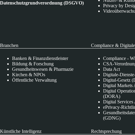
Nutzer- & Kund
Datenschutzgrundverordnung (DSGVO)
Privacy by Desi
Videoüberwach
Branchen
Compliance & Digitale
Banken & Finanzdienstleister
Compliance - Wh
Bildung & Forschung
CSA-Verordnung
Gesundheitswesen & Pharmazie
Data Act
Kirchen & NPOs
Digitale-Dienst
Öffentliche Verwaltung
Digital-Gesetz (
Digital Market
Digital Operatio
(DORA)
Digital Service
ePrivacy-Richtli
Gesundheitsdate
(GDNG)
Künstliche Intelligenz
Rechtsprechung