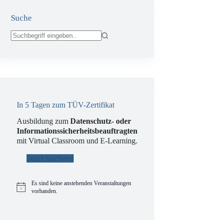
Suche
Keine
Ergebnisse
In 5 Tagen zum TÜV-Zertifikat
Ausbildung zum
Datenschutz- oder
Informationssicherheitsbeauftragten
mit Virtual Classroom und E-Learning.
Jetzt buchen!
Es sind keine anstehenden Veranstaltungen
H
vorhanden.
i
n
w