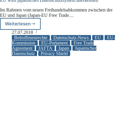
EU wird japanisches Datenschutzsystem anerkennen
Im Rahmen vom neuen Freihandelsabkommen zwischen der
EU und Japan (Japan-EU Free Trade…
Weiterlesen
EU
wird
27.07.2018
japanisches
Betroffenenrechte
Datenschutz-News
EU
EU-
Datenschutzsystem
Kommission
EU-Parlament
Free Trade
Agreement
JAFTA
Japan
Japanischer
anerkennen
Datenschutz
Privacy Shield