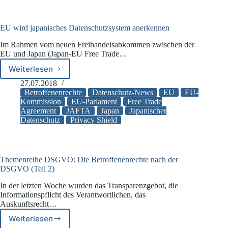
EU wird japanisches Datenschutzsystem anerkennen
Im Rahmen vom neuen Freihandelsabkommen zwischen der
EU und Japan (Japan-EU Free Trade…
Weiterlesen
EU
wird
27.07.2018
japanisches
Betroffenenrechte
Datenschutz-News
EU
EU-
Datenschutzsystem
Kommission
EU-Parlament
Free Trade
Agreement
JAFTA
Japan
Japanischer
anerkennen
Datenschutz
Privacy Shield
Themenreihe DSGVO: Die Betroffenenrechte nach der
DSGVO (Teil 2)
In der letzten Woche wurden das Transparenzgebot, die
Informationspflicht des Verantwortlichen, das
Auskunftsrecht…
Weiterlesen
Themenreihe