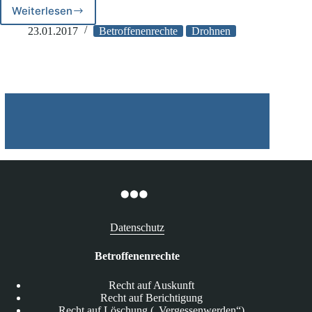
Weiterlesen
Bundesverkehrsminister
Dobrindt
23.01.2017
Betroffenenrechte
Drohnen
legt
Verordnungsentwurf
zum
Betrieb
von
Drohnen
vor
Datenschutz
Betroffenenrechte
Recht auf Auskunft
Recht auf Berichtigung
Recht auf Löschung („Vergessenwerden“)