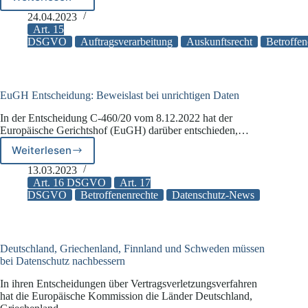
Subunternehmer
im
24.04.2023
Kontext
Art. 15
von
DSGVO
Auftragsverarbeitung
Auskunftsrecht
Betroffen
Art.
15
DSGVO
EuGH Entscheidung: Beweislast bei unrichtigen Daten
In der Entscheidung C-460/20 vom 8.12.2022 hat der
Europäische Gerichtshof (EuGH) darüber entschieden,…
Weiterlesen
EuGH
Entscheidung:
13.03.2023
Beweislast
Art. 16 DSGVO
Art. 17
bei
DSGVO
Betroffenenrechte
Datenschutz-News
unrichtigen
Daten
Deutschland, Griechenland, Finnland und Schweden müssen
bei Datenschutz nachbessern
In ihren Entscheidungen über Vertragsverletzungsverfahren
hat die Europäische Kommission die Länder Deutschland,