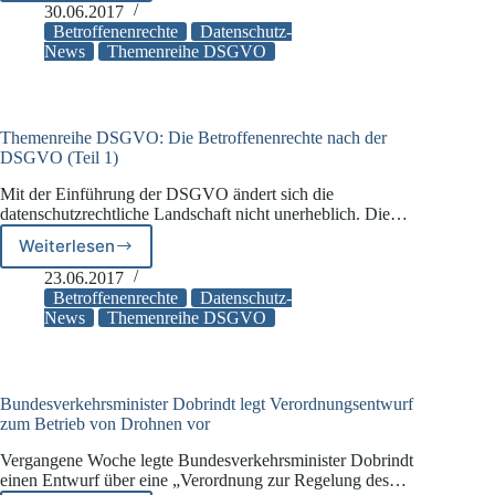
DSGVO:
30.06.2017
Die
Betroffenenrechte
Datenschutz-
Betroffenenrechte
News
Themenreihe DSGVO
nach
der
DSGVO
(Teil
Themenreihe DSGVO: Die Betroffenenrechte nach der
2)
DSGVO (Teil 1)
Mit der Einführung der DSGVO ändert sich die
datenschutzrechtliche Landschaft nicht unerheblich. Die…
Weiterlesen
Themenreihe
DSGVO:
23.06.2017
Die
Betroffenenrechte
Datenschutz-
Betroffenenrechte
News
Themenreihe DSGVO
nach
der
DSGVO
(Teil
Bundesverkehrsminister Dobrindt legt Verordnungsentwurf
1)
zum Betrieb von Drohnen vor
Vergangene Woche legte Bundesverkehrsminister Dobrindt
einen Entwurf über eine „Verordnung zur Regelung des…