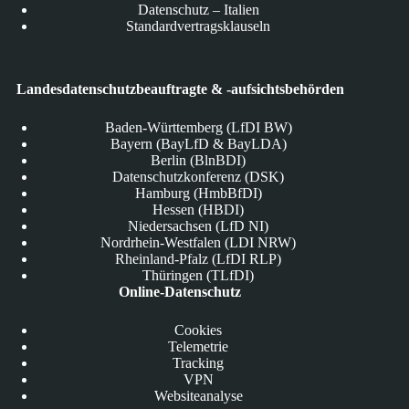
Datenschutz – Italien
Standardvertragsklauseln
Landesdatenschutzbeauftragte & -aufsichtsbehörden
Baden-Württemberg (LfDI BW)
Bayern (BayLfD & BayLDA)
Berlin (BlnBDI)
Datenschutzkonferenz (DSK)
Hamburg (HmbBfDI)
Hessen (HBDI)
Niedersachsen (LfD NI)
Nordrhein-Westfalen (LDI NRW)
Rheinland-Pfalz (LfDI RLP)
Thüringen (TLfDI)
Online-Datenschutz
Cookies
Telemetrie
Tracking
VPN
Websiteanalyse