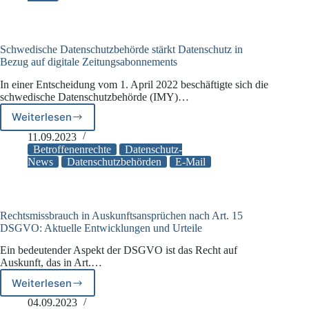
Schwedische Datenschutzbehörde stärkt Datenschutz in
Bezug auf digitale Zeitungsabonnements
In einer Entscheidung vom 1. April 2022 beschäftigte sich die
schwedische Datenschutzbehörde (IMY)…
Weiterlesen
Schwedische
Datenschutzbehörde
11.09.2023
stärkt
Betroffenenrechte
Datenschutz-
Datenschutz
News
Datenschutzbehörden
E-Mail
in
Bezug
auf
digitale
Rechtsmissbrauch in Auskunftsansprüchen nach Art. 15
Zeitungsabonnements
DSGVO: Aktuelle Entwicklungen und Urteile
Ein bedeutender Aspekt der DSGVO ist das Recht auf
Auskunft, das in Art.…
Weiterlesen
Rechtsmissbrauch
in
04.09.2023