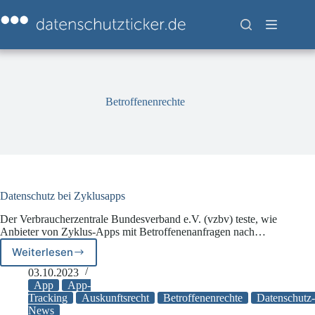
Zum
Inhalt
springen
Betroffenenrechte
Datenschutz bei Zyklusapps
Der Verbraucherzentrale Bundesverband e.V. (vzbv) teste, wie
Anbieter von Zyklus-Apps mit Betroffenenanfragen nach…
Weiterlesen
Datenschutz
bei
03.10.2023
Zyklusapps
App
App-
Tracking
Auskunftsrecht
Betroffenenrechte
Datenschutz-
News