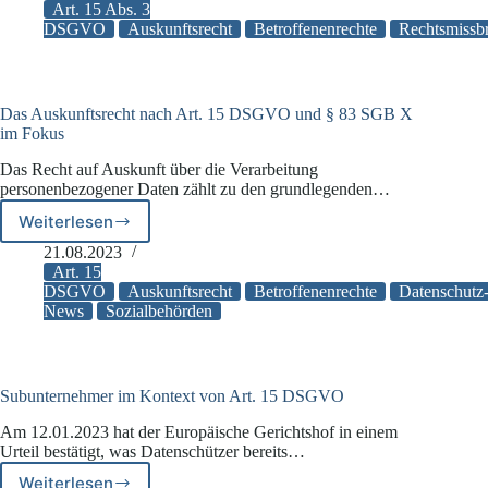
Auskunftsansprüchen
Art. 15 Abs. 3
nach
DSGVO
Auskunftsrecht
Betroffenenrechte
Rechtsmissb
Art.
15
DSGVO:
Aktuelle
Das Auskunftsrecht nach Art. 15 DSGVO und § 83 SGB X
Entwicklungen
im Fokus
und
Das Recht auf Auskunft über die Verarbeitung
Urteile
personenbezogener Daten zählt zu den grundlegenden…
Weiterlesen
Das
Auskunftsrecht
21.08.2023
nach
Art. 15
Art.
DSGVO
Auskunftsrecht
Betroffenenrechte
Datenschutz
News
Sozialbehörden
15
DSGVO
und
§
83
Subunternehmer im Kontext von Art. 15 DSGVO
SGB
Am 12.01.2023 hat der Europäische Gerichtshof in einem
X
Urteil bestätigt, was Datenschützer bereits…
im
Fokus
Weiterlesen