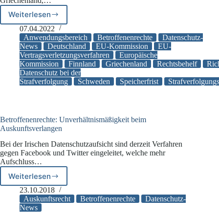
Griechenland,…
Weiterlesen
Deutschland,
Griechenland,
07.04.2022
Finnland
Anwendungsbereich
Betroffenenrechte
Datenschutz-
und
News
Deutschland
EU-Kommission
EU-
Vertragsverletzungsverfahren
Europäische
Schweden
Kommission
Finnland
Griechenland
Rechtsbehelf
Ric
müssen
Datenschutz bei der
bei
Strafverfolgung
Schweden
Speicherfrist
Strafverfolgung
Datenschutz
nachbessern
Betroffenenrechte: Unverhältnismäßigkeit beim
Auskunftsverlangen
Bei der Irischen Datenschutzaufsicht sind derzeit Verfahren
gegen Facebook und Twitter eingeleitet, welche mehr
Aufschluss…
Weiterlesen
Betroffenenrechte:
Unverhältnismäßigkeit
23.10.2018
beim
Auskunftsrecht
Betroffenenrechte
Datenschutz-
Auskunftsverlangen
News