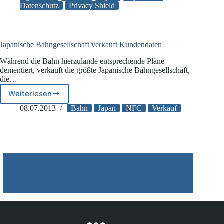
Datenschutz
Privacy Shield
Japanische Bahngesellschaft verkauft Kundendaten
Während die Bahn hierzulande entsprechende Pläne
dementiert, verkauft die größte Japanische Bahngesellschaft,
die…
Weiterlesen
Japanische
Bahngesellschaft
08.07.2013
Bahn
Japan
NFC
Verkauf
verkauft
Kundendaten