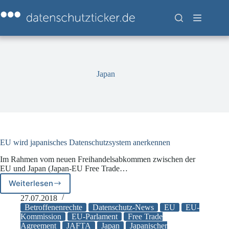
Zum
Inhalt
springen
Japan
EU wird japanisches Datenschutzsystem anerkennen
Im Rahmen vom neuen Freihandelsabkommen zwischen der
EU und Japan (Japan-EU Free Trade…
Weiterlesen
EU
wird
27.07.2018
japanisches
Betroffenenrechte
Datenschutz-News
EU
EU-
Datenschutzsystem
Kommission
EU-Parlament
Free Trade
Agreement
JAFTA
Japan
Japanischer
anerkennen