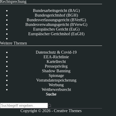
Rechtsprechung
Bundesarbeitsgericht (BAG)
Bundesgerichtshof (BGH)
Bundesverfassungsgericht (BVerfG)
Bundesverwaltungsgericht (BVerwG)
Europäisches Gericht (EuG)
Europäischer Gerichtshof (EuGH)
Weitere Themen
Datenschutz & Covid-19
EEA-Richtlinie
Kartellrecht
Presseprivileg
Shadow Banning
Spionage
Vorratsdatenspeicherung
Werbung
Wettbewerbsrecht
Suche
K
Copyright © 2026 -
Creative Themes
e