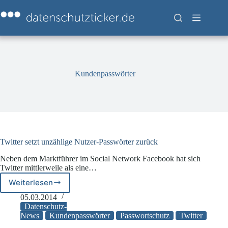
Zum
Inhalt
springen
Kundenpasswörter
Twitter setzt unzählige Nutzer-Passwörter zurück
Neben dem Marktführer im Social Network Facebook hat sich
Twitter mittlerweile als eine…
Weiterlesen
Twitter
setzt
05.03.2014
unzählige
Datenschutz-
Nutzer-
News
Kundenpasswörter
Passwortschutz
Twitter
Passwörter