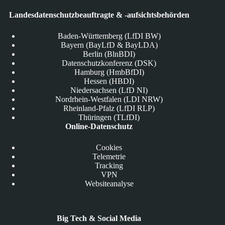
Landesdatenschutzbeauftragte & -aufsichtsbehörden
Baden-Württemberg (LfDI BW)
Bayern (BayLfD & BayLDA)
Berlin (BlnBDI)
Datenschutzkonferenz (DSK)
Hamburg (HmbBfDI)
Hessen (HBDI)
Niedersachsen (LfD NI)
Nordrhein-Westfalen (LDI NRW)
Rheinland-Pfalz (LfDI RLP)
Thüringen (TLfDI)
Online-Datenschutz
Cookies
Telemetrie
Tracking
VPN
Websiteanalyse
Big Tech & Social Media