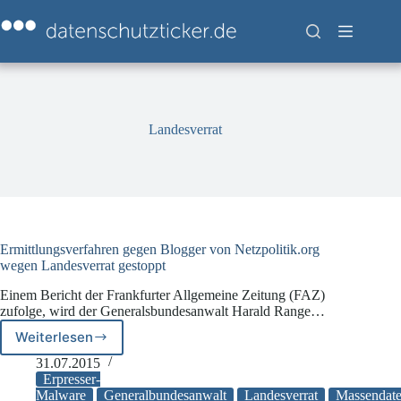
Zum
Inhalt
springen
Landesverrat
Ermittlungsverfahren gegen Blogger von Netzpolitik.org
wegen Landesverrat gestoppt
Einem Bericht der Frankfurter Allgemeine Zeitung (FAZ)
zufolge, wird der Generalsbundesanwalt Harald Range…
Weiterlesen
Ermittlungsverfahren
gegen
31.07.2015
Blogger
Erpresser-
von
Malware
Generalbundesanwalt
Landesverrat
Massendate