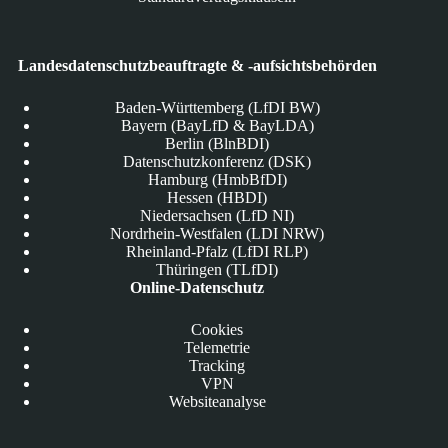
Landesdatenschutzbeauftragte & -aufsichtsbehörden
Baden-Württemberg (LfDI BW)
Bayern (BayLfD & BayLDA)
Berlin (BlnBDI)
Datenschutzkonferenz (DSK)
Hamburg (HmbBfDI)
Hessen (HBDI)
Niedersachsen (LfD NI)
Nordrhein-Westfalen (LDI NRW)
Rheinland-Pfalz (LfDI RLP)
Thüringen (TLfDI)
Online-Datenschutz
Cookies
Telemetrie
Tracking
VPN
Websiteanalyse