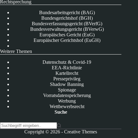
Rechtsprechung
Bundesarbeitsgericht (BAG)
Bundesgerichtshof (BGH)
Bundesverfassungsgericht (BVerfG)
Bundesverwaltungsgericht (BVerwG)
Europäisches Gericht (EuG)
Europäischer Gerichtshof (EuGH)
Weitere Themen
Datenschutz & Covid-19
EEA-Richtlinie
Kartellrecht
Presseprivileg
Shadow Banning
Spionage
Vorratsdatenspeicherung
Werbung
Wettbewerbsrecht
Suche
K
Copyright © 2026 -
Creative Themes
e