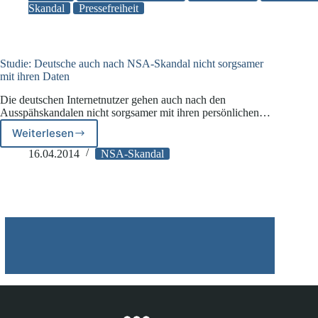
Skandal
Pressefreiheit
Netzpolitik.org
wegen
Landesverrat
gestoppt
Studie: Deutsche auch nach NSA-Skandal nicht sorgsamer
mit ihren Daten
Die deutschen Internetnutzer gehen auch nach den
Ausspähskandalen nicht sorgsamer mit ihren persönlichen…
Weiterlesen
Studie:
Deutsche
16.04.2014
NSA-Skandal
auch
nach
NSA-
Skandal
nicht
sorgsamer
mit
ihren
Daten