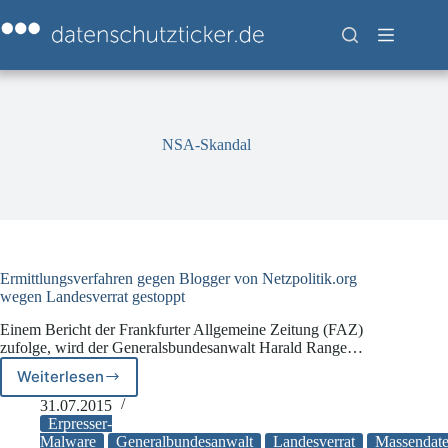
Zum
Inhalt
springen
NSA-Skandal
Ermittlungsverfahren gegen Blogger von Netzpolitik.org
wegen Landesverrat gestoppt
Einem Bericht der Frankfurter Allgemeine Zeitung (FAZ)
zufolge, wird der Generalsbundesanwalt Harald Range…
Weiterlesen
Ermittlungsverfahren
gegen
31.07.2015
Blogger
Erpresser-
von
Malware
Generalbundesanwalt
Landesverrat
Massendate