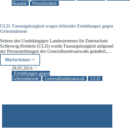
Skandal
Pressefreiheit
Netzpolitik.org
wegen
Landesverrat
gestoppt
ULD: Fassungslosigkeit wegen fehlender Ermittlungen gegen
Geheimdienste
Seitens des Unabhängigen Landeszentrum für Datenschutz
Schleswig-Holstein (ULD) wurde Fassungslosigkeit aufgrund
der Pressemeldungen des Generalbundesanwalts geäußert,…
Weiterlesen
ULD:
Fassungslosigkeit
28.05.2014
wegen
Ermittlungen gegen
fehlender
Geheimdienste
Generalbundesanwalt
ULD
Ermittlungen
gegen
Geheimdienste