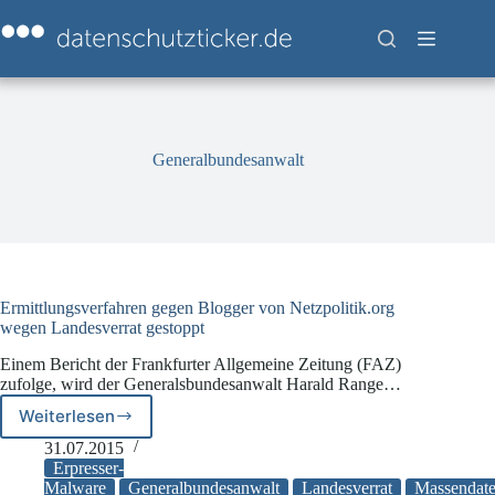
Zum
Inhalt
springen
Generalbundesanwalt
Ermittlungsverfahren gegen Blogger von Netzpolitik.org
wegen Landesverrat gestoppt
Einem Bericht der Frankfurter Allgemeine Zeitung (FAZ)
zufolge, wird der Generalsbundesanwalt Harald Range…
Weiterlesen
Ermittlungsverfahren
gegen
31.07.2015
Blogger
Erpresser-
von
Malware
Generalbundesanwalt
Landesverrat
Massendate