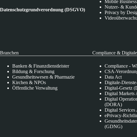
Mobile Business
Nutzer- & Kund
Datenschutzgrundverordnung (DSGVO)
Privacy by Desi
Videoüberwach
Branchen
Compliance & Digitale
Banken & Finanzdienstleister
Compliance - Wh
Bildung & Forschung
CSA-Verordnung
Gesundheitswesen & Pharmazie
Data Act
Kirchen & NPOs
Digitale-Dienst
Öffentliche Verwaltung
Digital-Gesetz (
Digital Market
Digital Operatio
(DORA)
Digital Service
ePrivacy-Richtli
Gesundheitsdate
(GDNG)