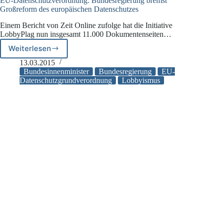
EU-Datenschutzverordnung: Bundesregierung bremst
Großreform des europäischen Datenschutzes
Einem Bericht von Zeit Online zufolge hat die Initiative
LobbyPlag nun insgesamt 11.000 Dokumentenseiten…
Weiterlesen
EU-
Datenschutzverordnung:
13.03.2015
Bundesregierung
Bundesinnenminister
Bundesregierung
EU-
bremst
Datenschutzgrundverordnung
Lobbyismus
Großreform
des
europäischen
Datenschutzes