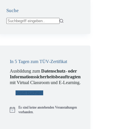
Suche
Keine
Ergebnisse
In 5 Tagen zum TÜV-Zertifikat
Ausbildung zum
Datenschutz- oder
Informationssicherheitsbeauftragten
mit Virtual Classroom und E-Learning.
Jetzt buchen!
Es sind keine anstehenden Veranstaltungen
H
vorhanden.
i
n
w