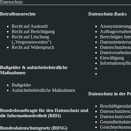
Datenschutz
Betroffenenrechte
Datenschutz-Basics
Recht auf Auskunft
Anonymisierung
Recht auf Berichtigung
Auftragsverarbe
Recht auf Löschung
Berechtigtes Int
(„Vergessenwerden“)
Datenminimieru
Recht auf Widerspruch
Datenschutzbeau
Datenverarbeitu
Einwilligung
Informationspfli
Bußgelder & aufsichtsbehördliche
Maßnahmen
Bußgelder
Aufsichtsbehördliche Maßnahmen
Datenschutz in der P
Beschäftigtenda
Bundesbeauftragte für den Datenschutz und
Datenschutzbes
die Informationsfreiheit (BfDI)
Datenschutzvorf
Gesundheitsdate
Gesichtserkenn
Bundesdatenschutzgesetz (BDSG)