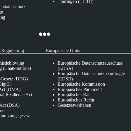
Thüringen (TLfDI)
endatenschutz
gn
ung
 Regulierung
Europäische Union
istleblowing
Europäische Datenschutzausschuss
 (Chatkontrolle)
(EDSA)
Europäische Datenschutzbeauftragte
e-Gesetz (DDG)
(EDSB)
DigiG)
Europäische Kommission
s Act (DMA)
Europäisches Parlament
nal Resilience Act
Europäischer Rat
Europäisches Recht
s Act (DSA)
Gesetzesvorhaben
nie
nnutzungsgesetz