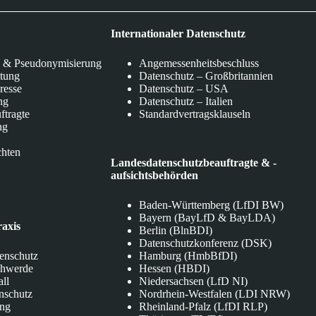
Internationaler Datenschutz
 & Pseudonymisierung
Angemessenheitsbeschluss
itung
Datenschutz – Großbritannien
eresse
Datenschutz – USA
ng
Datenschutz – Italien
ftragte
Standardvertragsklauseln
ng
chten
Landesdatenschutzbeauftragte & -
aufsichtsbehörden
Baden-Württemberg (LfDI BW)
Bayern (BayLfD & BayLDA)
raxis
Berlin (BlnBDI)
Datenschutzkonferenz (DSK)
tenschutz
Hamburg (HmbBfDI)
chwerde
Hessen (HBDI)
all
Niedersachsen (LfD NI)
nschutz
Nordrhein-Westfalen (LDI NRW)
ung
Rheinland-Pfalz (LfDI RLP)