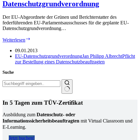
Datenschutzgrundverordnung
Der EU-Abgeordnete der Grünen und Berichterstatter des
federführenden EU-Parlamentsausschusses für die geplante EU-
Datenschutzgrundverordnung…
Neue
Weiterlesen
Änderungsvorschläge
für
09.01.2013
EU-
EU-Datenschutzgrundverordnung
Jan Philipp Albrecht
Pflicht
Datenschutzgrundverordnung
zur Bestellung eines Datenschutzbeauftragten
Suche
Keine
Ergebnisse
In 5 Tagen zum TÜV-Zertifikat
Ausbildung zum
Datenschutz- oder
Informationssicherheitsbeauftragten
mit Virtual Classroom und
E-Learning.
Jetzt buchen!