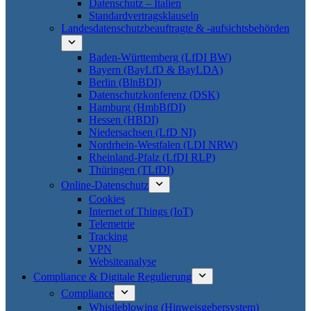
Datenschutz – Italien
Standardvertragsklauseln
Landesdatenschutzbeauftragte & -aufsichtsbehörden
Baden-Württemberg (LfDI BW)
Bayern (BayLfD & BayLDA)
Berlin (BlnBDI)
Datenschutzkonferenz (DSK)
Hamburg (HmbBfDI)
Hessen (HBDI)
Niedersachsen (LfD NI)
Nordrhein-Westfalen (LDI NRW)
Rheinland-Pfalz (LfDI RLP)
Thüringen (TLfDI)
Online-Datenschutz
Cookies
Internet of Things (IoT)
Telemetrie
Tracking
VPN
Websiteanalyse
Compliance & Digitale Regulierung
Compliance
Whistleblowing (Hinweisgebersystem)