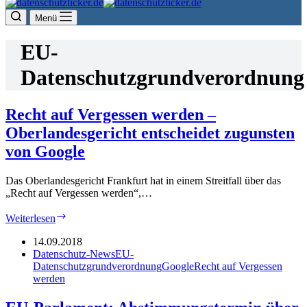
Menü
EU-
Datenschutzgrundverordnung
Recht auf Vergessen werden –
Oberlandesgericht entscheidet zugunsten
von Google
Das Oberlandesgericht Frankfurt hat in einem Streitfall über das
„Recht auf Vergessen werden“,…
Recht
Weiterlesen
auf
Vergessen
14.09.2018
werden
Datenschutz-News
EU-
–
Datenschutzgrundverordnung
Google
Recht auf Vergessen
Oberlandesgericht
werden
entscheidet
zugunsten