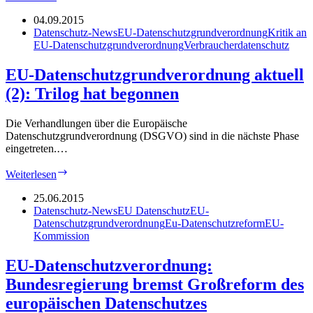
Datenschutzgrundverordnung
aktuell
04.09.2015
(4):
Datenschutz-News
EU-Datenschutzgrundverordnung
Kritik an
Berufsverband
EU-Datenschutzgrundverordnung
Verbraucherdatenschutz
der
Datenschutzbeauftragten
EU-Datenschutzgrundverordnung aktuell
mahnt
(2): Trilog hat begonnen
„Rote
Linien“
an
Die Verhandlungen über die Europäische
Datenschutzgrundverordnung (DSGVO) sind in die nächste Phase
eingetreten.…
EU-
Weiterlesen
Datenschutzgrundverordnung
aktuell
25.06.2015
(2):
Datenschutz-News
EU Datenschutz
EU-
Trilog
Datenschutzgrundverordnung
Eu-Datenschutzreform
EU-
hat
Kommission
begonnen
EU-Datenschutzverordnung:
Bundesregierung bremst Großreform des
europäischen Datenschutzes