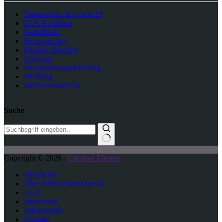
Datenschutz & Covid-19
EEA-Richtlinie
Kartellrecht
Presseprivileg
Shadow Banning
Spionage
Vorratsdatenspeicherung
Werbung
Wettbewerbsrecht
Suche
K
Copyright © 2026 -
Creative Themes
e
i
Newsletter
n
Über datenschutzticker.de
e
AGB
E
Impressum
r
Datenschutz
g
Kontakt
e