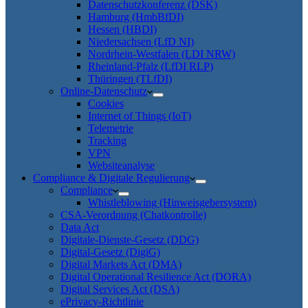
Datenschutzkonferenz (DSK)
Hamburg (HmbBfDI)
Hessen (HBDI)
Niedersachsen (LfD NI)
Nordrhein-Westfalen (LDI NRW)
Rheinland-Pfalz (LfDI RLP)
Thüringen (TLfDI)
Online-Datenschutz
Cookies
Internet of Things (IoT)
Telemetrie
Tracking
VPN
Websiteanalyse
Compliance & Digitale Regulierung
Compliance
Whistleblowing (Hinweisgebersystem)
CSA-Verordnung (Chatkontrolle)
Data Act
Digitale-Dienste-Gesetz (DDG)
Digital-Gesetz (DigiG)
Digital Markets Act (DMA)
Digital Operational Resilience Act (DORA)
Digital Services Act (DSA)
ePrivacy-Richtlinie