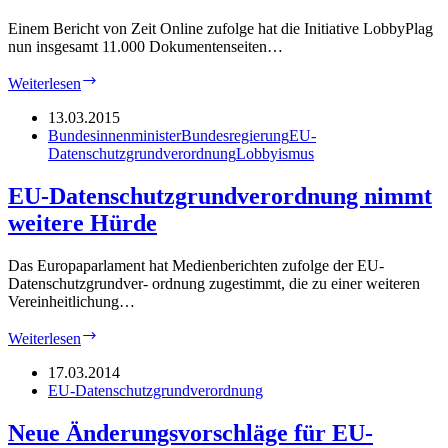
Einem Bericht von Zeit Online zufolge hat die Initiative LobbyPlag
nun insgesamt 11.000 Dokumentenseiten…
EU-
Weiterlesen
Datenschutzverordnung:
Bundesregierung
13.03.2015
bremst
Bundesinnenminister
Bundesregierung
EU-
Großreform
Datenschutzgrundverordnung
Lobbyismus
des
europäischen
EU-Datenschutzgrundverordnung nimmt
Datenschutzes
weitere Hürde
Das Europaparlament hat Medienberichten zufolge der EU-
Datenschutzgrundver- ordnung zugestimmt, die zu einer weiteren
Vereinheitlichung…
EU-
Weiterlesen
Datenschutzgrundverordnung
nimmt
17.03.2014
weitere
EU-Datenschutzgrundverordnung
Hürde
Neue Änderungsvorschläge für EU-