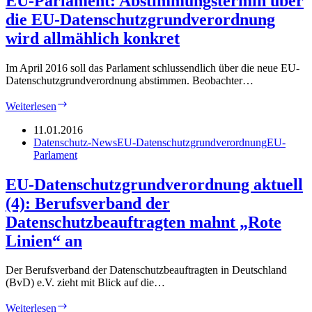
EU-Parlament: Abstimmungstermin über
von
die EU-Datenschutzgrundverordnung
Google
wird allmählich konkret
Im April 2016 soll das Parlament schlussendlich über die neue EU-
Datenschutzgrundverordnung abstimmen. Beobachter…
EU-
Weiterlesen
Parlament:
Abstimmungstermin
11.01.2016
über
Datenschutz-News
EU-Datenschutzgrundverordnung
EU-
die
Parlament
EU-
Datenschutzgrundverordnung
EU-Datenschutzgrundverordnung aktuell
wird
(4): Berufsverband der
allmählich
konkret
Datenschutzbeauftragten mahnt „Rote
Linien“ an
Der Berufsverband der Datenschutzbeauftragten in Deutschland
(BvD) e.V. zieht mit Blick auf die…
EU-
Weiterlesen