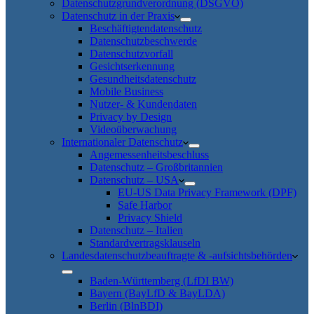
Datenschutzgrundverordnung (DSGVO)
Datenschutz in der Praxis
Beschäftigtendatenschutz
Datenschutzbeschwerde
Datenschutzvorfall
Gesichtserkennung
Gesundheitsdatenschutz
Mobile Business
Nutzer- & Kundendaten
Privacy by Design
Videoüberwachung
Internationaler Datenschutz
Angemessenheitsbeschluss
Datenschutz – Großbritannien
Datenschutz – USA
EU-US Data Privacy Framework (DPF)
Safe Harbor
Privacy Shield
Datenschutz – Italien
Standardvertragsklauseln
Landesdatenschutzbeauftragte & -aufsichtsbehörden
Baden-Württemberg (LfDI BW)
Bayern (BayLfD & BayLDA)
Berlin (BlnBDI)