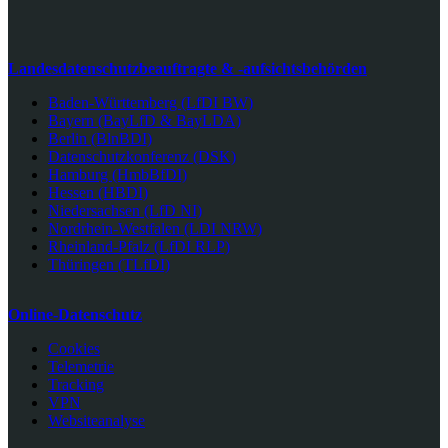
Landesdatenschutzbeauftragte & -aufsichtsbehörden
Baden-Württemberg (LfDI BW)
Bayern (BayLfD & BayLDA)
Berlin (BlnBDI)
Datenschutzkonferenz (DSK)
Hamburg (HmbBfDI)
Hessen (HBDI)
Niedersachsen (LfD NI)
Nordrhein-Westfalen (LDI NRW)
Rheinland-Pfalz (LfDI RLP)
Thüringen (TLfDI)
Online-Datenschutz
Cookies
Telemetrie
Tracking
VPN
Websiteanalyse