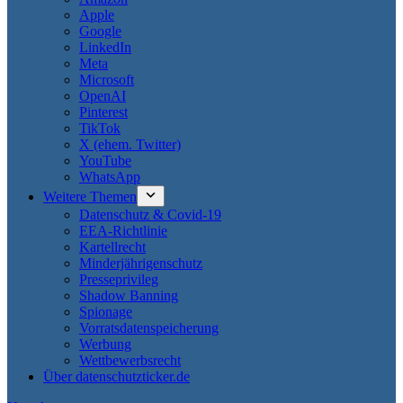
Apple
Google
LinkedIn
Meta
Microsoft
OpenAI
Pinterest
TikTok
X (ehem. Twitter)
YouTube
WhatsApp
Weitere Themen
Datenschutz & Covid-19
EEA-Richtlinie
Kartellrecht
Minderjährigenschutz
Presseprivileg
Shadow Banning
Spionage
Vorratsdatenspeicherung
Werbung
Wettbewerbsrecht
Über datenschutzticker.de