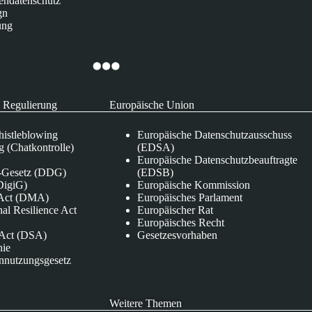
endatenschutz
gn
ung
 Regulierung
Europäische Union
istleblowing
Europäische Datenschutzausschuss
 (Chatkontrolle)
(EDSA)
Europäische Datenschutzbeauftragte
e-Gesetz (DDG)
(EDSB)
DigiG)
Europäische Kommission
s Act (DMA)
Europäisches Parlament
nal Resilience Act
Europäischer Rat
Europäisches Recht
s Act (DSA)
Gesetzesvorhaben
nie
nnutzungsgesetz
Weitere Themen