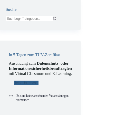
Suche
Keine
Ergebnisse
In 5 Tagen zum TÜV-Zertifikat
Ausbildung zum
Datenschutz- oder
Informationssicherheitsbeauftragten
mit Virtual Classroom und E-Learning.
Jetzt buchen!
Es sind keine anstehenden Veranstaltungen
H
vorhanden.
i
n
w