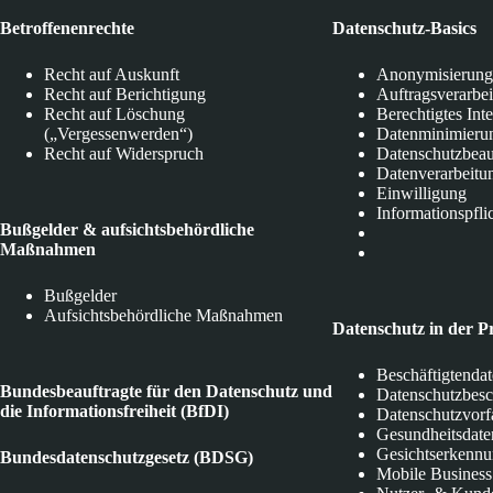
Betroffenenrechte
Datenschutz-Basics
Recht auf Auskunft
Anonymisierung
Recht auf Berichtigung
Auftragsverarbe
Recht auf Löschung
Berechtigtes Int
(„Vergessenwerden“)
Datenminimieru
Recht auf Widerspruch
Datenschutzbeau
Datenverarbeitu
Einwilligung
Informationspfli
Bußgelder & aufsichtsbehördliche
Maßnahmen
Bußgelder
Aufsichtsbehördliche Maßnahmen
Datenschutz in der P
Beschäftigtenda
Bundesbeauftragte für den Datenschutz und
Datenschutzbes
die Informationsfreiheit (BfDI)
Datenschutzvorf
Gesundheitsdate
Gesichtserkenn
Bundesdatenschutzgesetz (BDSG)
Mobile Business