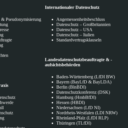
Internationaler Datenschutz
 & Pseudonymisierung
Angemessenheitsbeschluss
itung
Datenschutz – Großbritannien
eresse
Datenschutz – USA
ng
Datenschutz – Italien
ftragte
Standardvertragsklauseln
ng
chten
Landesdatenschutzbeauftragte & -
aufsichtsbehörden
Baden-Württemberg (LfDI BW)
Bayern (BayLfD & BayLDA)
raxis
Berlin (BlnBDI)
Datenschutzkonferenz (DSK)
tenschutz
Hamburg (HmbBfDI)
chwerde
Hessen (HBDI)
all
Niedersachsen (LfD NI)
nschutz
Nordrhein-Westfalen (LDI NRW)
ung
Rheinland-Pfalz (LfDI RLP)
Thüringen (TLfDI)