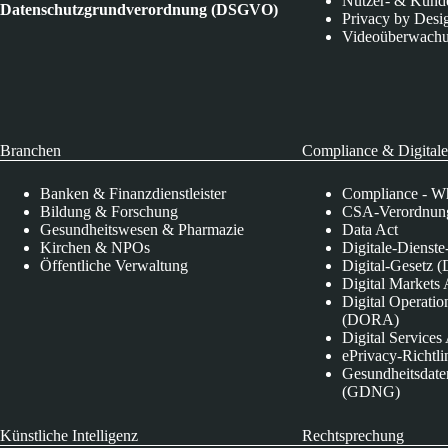
Nutzer- & Kund
Datenschutzgrundverordnung (DSGVO)
Privacy by Desi
Videoüberwach
Branchen
Compliance & Digitale
Banken & Finanzdienstleister
Compliance - Wh
Bildung & Forschung
CSA-Verordnung
Gesundheitswesen & Pharmazie
Data Act
Kirchen & NPOs
Digitale-Dienst
Öffentliche Verwaltung
Digital-Gesetz (
Digital Market
Digital Operatio
(DORA)
Digital Service
ePrivacy-Richtli
Gesundheitsdate
(GDNG)
Künstliche Intelligenz
Rechtsprechung