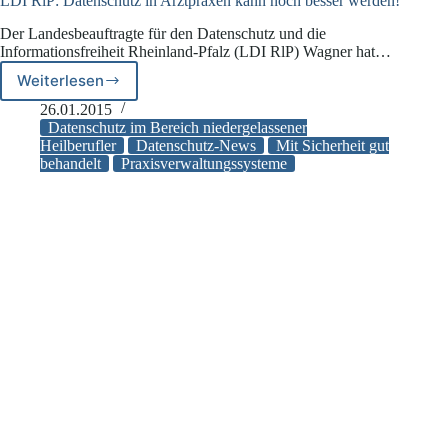
LDI RlP: Datenschutz in Arztpraxen kann noch besser werden!
Der Landesbeauftragte für den Datenschutz und die
Informationsfreiheit Rheinland-Pfalz (LDI RlP) Wagner hat…
Weiterlesen
LDI
RlP:
26.01.2015
Datenschutz
Datenschutz im Bereich niedergelassener
in
Heilberufler
Datenschutz-News
Mit Sicherheit gut
behandelt
Praxisverwaltungssysteme
Arztpraxen
kann
noch
besser
werden!