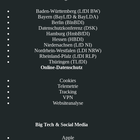
Baden-Württemberg (LfDI BW)
Bayern (BayLfD & BayLDA)
Berlin (BlnBDI)
Datenschutzkonferenz (DSK)
Hamburg (HmbBfDI)
Hessen (HBDI)
Niedersachsen (LfD NI)
Nordrhein-Westfalen (LDI NRW)
Rheinland-Pfalz (LfDI RLP)
Thüringen (TLfDI)
Online-Datenschutz
Cookies
Telemetrie
Tracking
VPN
Websiteanalyse
Big Tech & Social Media
Apple