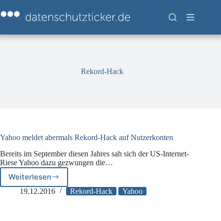
Zum
Inhalt
springen
Rekord-Hack
Yahoo meldet abermals Rekord-Hack auf Nutzerkonten
Bereits im September diesen Jahres sah sich der US-Internet-
Riese Yahoo dazu gezwungen die…
Weiterlesen
Yahoo
meldet
19.12.2016
Rekord-Hack
Yahoo
abermals
Rekord-
Hack