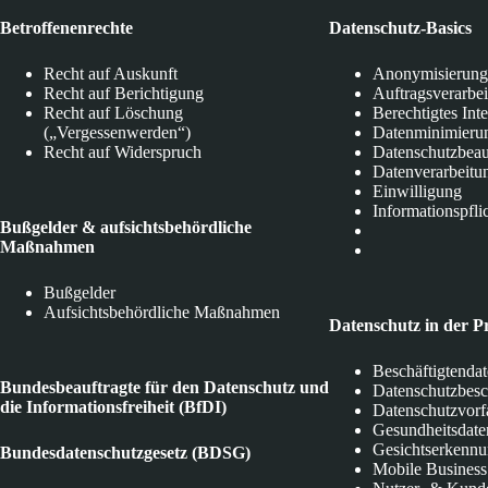
Betroffenenrechte
Datenschutz-Basics
Recht auf Auskunft
Anonymisierung
Recht auf Berichtigung
Auftragsverarbe
Recht auf Löschung
Berechtigtes Int
(„Vergessenwerden“)
Datenminimieru
Recht auf Widerspruch
Datenschutzbeau
Datenverarbeitu
Einwilligung
Informationspfli
Bußgelder & aufsichtsbehördliche
Maßnahmen
Bußgelder
Aufsichtsbehördliche Maßnahmen
Datenschutz in der P
Beschäftigtenda
Bundesbeauftragte für den Datenschutz und
Datenschutzbes
die Informationsfreiheit (BfDI)
Datenschutzvorf
Gesundheitsdate
Gesichtserkenn
Bundesdatenschutzgesetz (BDSG)
Mobile Business