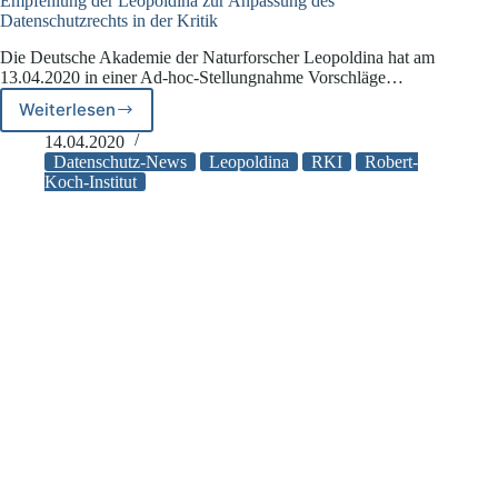
Empfehlung der Leopoldina zur Anpassung des
Datenschutzrechts in der Kritik
Die Deutsche Akademie der Naturforscher Leopoldina hat am
13.04.2020 in einer Ad-hoc-Stellungnahme Vorschläge…
Weiterlesen
Empfehlung
der
14.04.2020
Leopoldina
Datenschutz-News
Leopoldina
RKI
Robert-
zur
Koch-Institut
Anpassung
des
Datenschutzrechts
in
der
Kritik