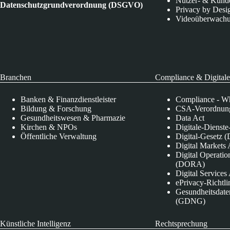
Nutzer- & Kund
Datenschutzgrundverordnung (DSGVO)
Privacy by Desi
Videoüberwach
Branchen
Compliance & Digitale
Banken & Finanzdienstleister
Compliance - Wh
Bildung & Forschung
CSA-Verordnung
Gesundheitswesen & Pharmazie
Data Act
Kirchen & NPOs
Digitale-Dienst
Öffentliche Verwaltung
Digital-Gesetz (
Digital Market
Digital Operatio
(DORA)
Digital Service
ePrivacy-Richtli
Gesundheitsdate
(GDNG)
Künstliche Intelligenz
Rechtsprechung