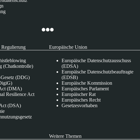
endatenschutz
gn
ung
 Regulierung
Europäische Union
istleblowing
Europäische Datenschutzausschuss
 (Chatkontrolle)
(EDSA)
Europäische Datenschutzbeauftragte
e-Gesetz (DDG)
(EDSB)
DigiG)
Europäische Kommission
s Act (DMA)
Europäisches Parlament
nal Resilience Act
Europäischer Rat
Europäisches Recht
s Act (DSA)
Gesetzesvorhaben
nie
nnutzungsgesetz
Weitere Themen