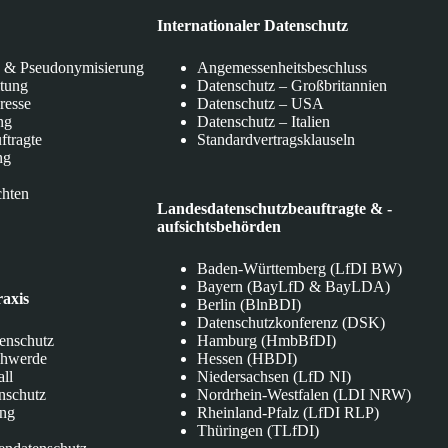
Internationaler Datenschutz
 & Pseudonymisierung
Angemessenheitsbeschluss
itung
Datenschutz – Großbritannien
eresse
Datenschutz – USA
ng
Datenschutz – Italien
ftragte
Standardvertragsklauseln
ng
chten
Landesdatenschutzbeauftragte & -
aufsichtsbehörden
Baden-Württemberg (LfDI BW)
Bayern (BayLfD & BayLDA)
raxis
Berlin (BlnBDI)
Datenschutzkonferenz (DSK)
tenschutz
Hamburg (HmbBfDI)
chwerde
Hessen (HBDI)
all
Niedersachsen (LfD NI)
nschutz
Nordrhein-Westfalen (LDI NRW)
ung
Rheinland-Pfalz (LfDI RLP)
Thüringen (TLfDI)