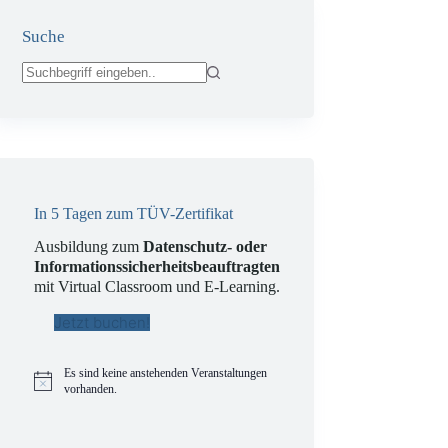
Suche
Keine
Ergebnisse
In 5 Tagen zum TÜV-Zertifikat
Ausbildung zum
Datenschutz- oder
Informationssicherheitsbeauftragten
mit Virtual Classroom und E-Learning.
Jetzt buchen!
Es sind keine anstehenden Veranstaltungen
H
vorhanden.
i
n
w