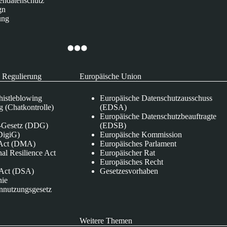
endatenschutz
gn
ung
 Regulierung
Europäische Union
istleblowing
Europäische Datenschutzausschuss
 (Chatkontrolle)
(EDSA)
Europäische Datenschutzbeauftragte
e-Gesetz (DDG)
(EDSB)
DigiG)
Europäische Kommission
s Act (DMA)
Europäisches Parlament
nal Resilience Act
Europäischer Rat
Europäisches Recht
s Act (DSA)
Gesetzesvorhaben
nie
nnutzungsgesetz
Weitere Themen