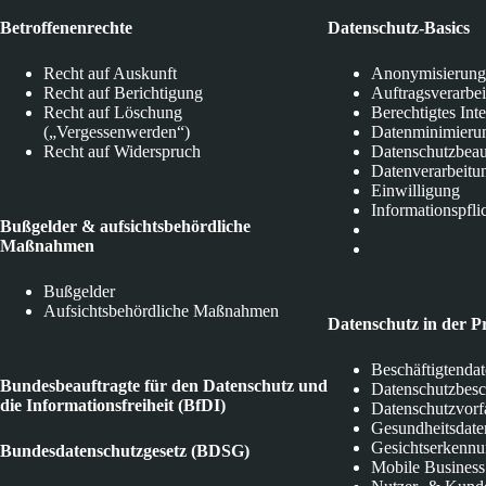
Betroffenenrechte
Datenschutz-Basics
Recht auf Auskunft
Anonymisierung
Recht auf Berichtigung
Auftragsverarbe
Recht auf Löschung
Berechtigtes Int
(„Vergessenwerden“)
Datenminimieru
Recht auf Widerspruch
Datenschutzbeau
Datenverarbeitu
Einwilligung
Informationspfli
Bußgelder & aufsichtsbehördliche
Maßnahmen
Bußgelder
Aufsichtsbehördliche Maßnahmen
Datenschutz in der P
Beschäftigtenda
Bundesbeauftragte für den Datenschutz und
Datenschutzbes
die Informationsfreiheit (BfDI)
Datenschutzvorf
Gesundheitsdate
Gesichtserkenn
Bundesdatenschutzgesetz (BDSG)
Mobile Business