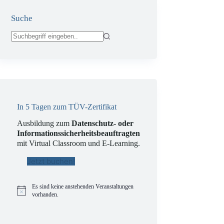
Suche
Keine
Ergebnisse
In 5 Tagen zum TÜV-Zertifikat
Ausbildung zum
Datenschutz- oder
Informationssicherheitsbeauftragten
mit Virtual Classroom und E-Learning.
Jetzt buchen!
Es sind keine anstehenden Veranstaltungen
H
vorhanden.
i
n
w