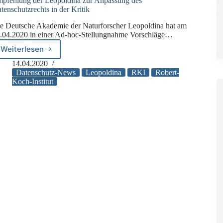
pfehlung der Leopoldina zur Anpassung des
tenschutzrechts in der Kritik
e Deutsche Akademie der Naturforscher Leopoldina hat am
.04.2020 in einer Ad-hoc-Stellungnahme Vorschläge…
Weiterlesen
Empfehlung
der
14.04.2020
Leopoldina
Datenschutz-News
Leopoldina
RKI
Robert-
zur
Koch-Institut
Anpassung
des
Datenschutzrechts
in
der
Kritik