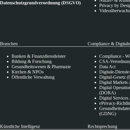
Nutzer- & Kund
Datenschutzgrundverordnung (DSGVO)
Privacy by Desi
Videoüberwach
Branchen
Compliance & Digitale
Banken & Finanzdienstleister
Compliance - Wh
Bildung & Forschung
CSA-Verordnung
Gesundheitswesen & Pharmazie
Data Act
Kirchen & NPOs
Digitale-Dienst
Öffentliche Verwaltung
Digital-Gesetz (
Digital Market
Digital Operatio
(DORA)
Digital Service
ePrivacy-Richtli
Gesundheitsdate
(GDNG)
Künstliche Intelligenz
Rechtsprechung