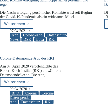
DSK: Kontaktverfolgung durch Apps sicher gestalten und
Em
regeln
Da
Die Nachverfolgung persönlicher Kontakte wird seit Beginn
Di
der Covid-19-Pandemie als ein wirksames Mittel…
13
Weiterlesen
DSK:
Kontaktverfolgung
07.04.2021
durch
App
Corona-App
Datenschutz-
Apps
News
DSK
Luca
RKI
sicher
gestalten
und
regeln
Corona-Datenspende-App des RKI
Am 07. April 2020 veröffentlichte das
Robert-Koch-Institut (RKI) die „Corona
Datenspende“-App. Die App,…
Weiterlesen
Corona-
Datenspende-
09.04.2020
App
BFDI
Corona
Corona-
des
Datenspende-
App
Datenschutz
RKI
RKI