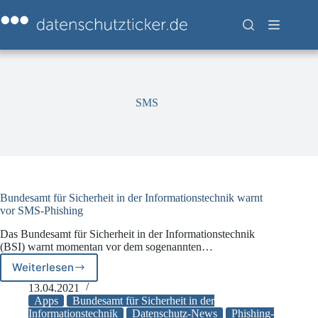
Zum
Inhalt
springen
SMS
Bundesamt für Sicherheit in der Informationstechnik warnt
vor SMS-Phishing
Das Bundesamt für Sicherheit in der Informationstechnik
(BSI) warnt momentan vor dem sogenannten…
Weiterlesen
Bundesamt
für
13.04.2021
Sicherheit
Apps
Bundesamt für Sicherheit in der
in
Informationstechnik
Datenschutz-News
Phishing-