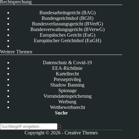
Rechtsprechung
Bundesarbeitsgericht (BAG)
Bundesgerichtshof (BGH)
Bundesverfassungsgericht (BVerfG)
Bundesverwaltungsgericht (BVerwG)
Europäisches Gericht (EuG)
Europäischer Gerichtshof (EuGH)
Weitere Themen
Datenschutz & Covid-19
EEA-Richtlinie
Kartellrecht
Presseprivileg
Shadow Banning
Spionage
Vorratsdatenspeicherung
Werbung
Wettbewerbsrecht
Suche
K
Copyright © 2026 -
Creative Themes
e