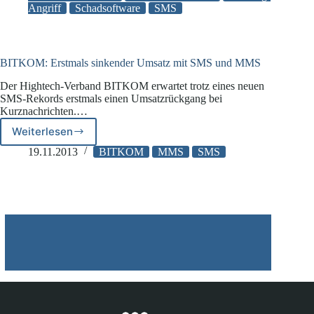
Angriff
Schadsoftware
SMS
der
Informationstechnik
warnt
vor
SMS-
BITKOM: Erstmals sinkender Umsatz mit SMS und MMS
Phishing
Der Hightech-Verband BITKOM erwartet trotz eines neuen
SMS-Rekords erstmals einen Umsatzrückgang bei
Kurznachrichten.…
Weiterlesen
BITKOM:
Erstmals
19.11.2013
BITKOM
MMS
SMS
sinkender
Umsatz
mit
SMS
und
MMS