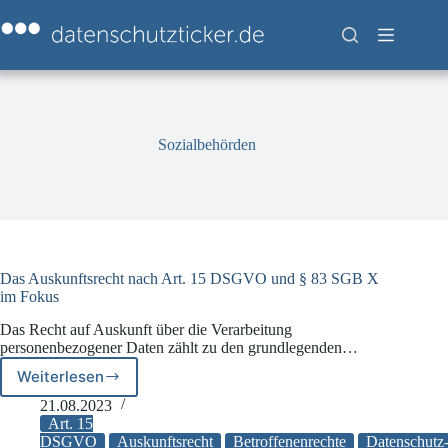
Zum
Inhalt
springen
Sozialbehörden
Das Auskunftsrecht nach Art. 15 DSGVO und § 83 SGB X
im Fokus
Das Recht auf Auskunft über die Verarbeitung
personenbezogener Daten zählt zu den grundlegenden…
Weiterlesen
Das
Auskunftsrecht
21.08.2023
nach
Art. 15
Art.
DSGVO
Auskunftsrecht
Betroffenenrechte
Datenschutz