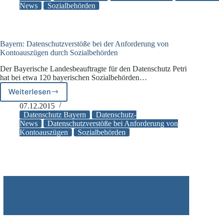
News
Sozialbehörden
15
DSGVO
und
§
83
Bayern: Datenschutzverstöße bei der Anforderung von
SGB
Kontoauszügen durch Sozialbehörden
X
Der Bayerische Landesbeauftragte für den Datenschutz Petri
im
hat bei etwa 120 bayerischen Sozialbehörden…
Fokus
Weiterlesen
Bayern:
Datenschutzverstöße
07.12.2015
bei
Datenschutz Bayern
Datenschutz-
der
News
Datenschutzverstöße bei Anforderung von
Kontoauszügen
Sozialbehörden
Anforderung
von
Kontoauszügen
durch
Sozialbehörden