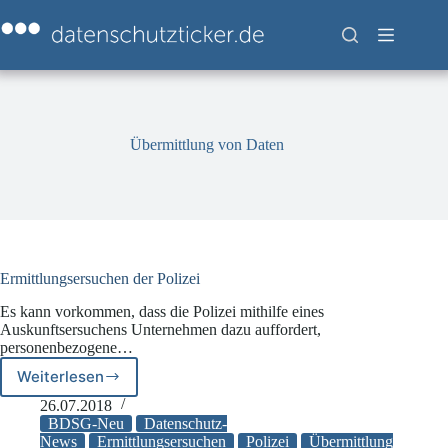
Zum
Inhalt
springen
Übermittlung von Daten
Ermittlungsersuchen der Polizei
Es kann vorkommen, dass die Polizei mithilfe eines
Auskunftsersuchens Unternehmen dazu auffordert,
personenbezogene…
Weiterlesen
Ermittlungsersuchen
der
26.07.2018
Polizei
BDSG-Neu
Datenschutz-
News
Ermittlungsersuchen
Polizei
Übermittlung