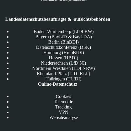
Landesdatenschutzbeauftragte & -aufsichtsbehörden
Baden-Württemberg (LfDI BW)
Bayern (BayLfD & BayLDA)
Berlin (BlnBDI)
Datenschutzkonferenz (DSK)
Hamburg (HmbBfDI)
Hessen (HBDI)
Niedersachsen (LfD NI)
Nordrhein-Westfalen (LDI NRW)
Rheinland-Pfalz (LfDI RLP)
Thüringen (TLfDI)
Online-Datenschutz
Cookies
Telemetrie
Tracking
VPN
Websiteanalyse