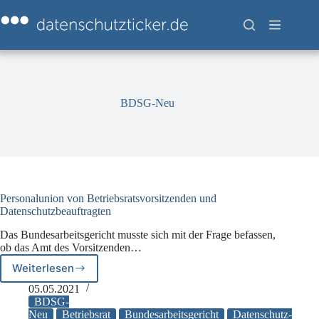
Zum
Inhalt
springen
BDSG-Neu
Personalunion von Betriebsratsvorsitzenden und
Datenschutzbeauftragten
Das Bundesarbeitsgericht musste sich mit der Frage befassen,
ob das Amt des Vorsitzenden…
Weiterlesen
Personalunion
von
05.05.2021
Betriebsratsvorsitzenden
BDSG-
und
Neu
Betriebsrat
Bundesarbeitsgericht
Datenschutz-