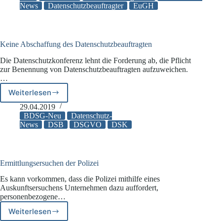
News
Datenschutzbeauftragter
EuGH
Datenschutzbeauftragten
Keine Abschaffung des Datenschutzbeauftragten
Die Datenschutzkonferenz lehnt die Forderung ab, die Pflicht
zur Benennung von Datenschutzbeauftragten aufzuweichen.
…
Weiterlesen
Keine
Abschaffung
29.04.2019
des
BDSG-Neu
Datenschutz-
Datenschutzbeauftragten
News
DSB
DSGVO
DSK
Ermittlungsersuchen der Polizei
Es kann vorkommen, dass die Polizei mithilfe eines
Auskunftsersuchens Unternehmen dazu auffordert,
personenbezogene…
Weiterlesen
Ermittlungsersuchen