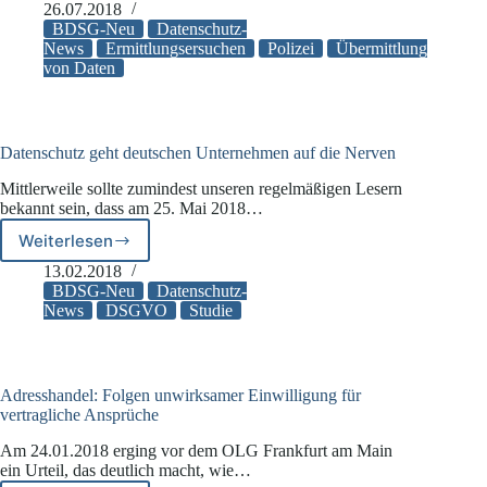
der
26.07.2018
Polizei
BDSG-Neu
Datenschutz-
News
Ermittlungsersuchen
Polizei
Übermittlung
von Daten
Datenschutz geht deutschen Unternehmen auf die Nerven
Mittlerweile sollte zumindest unseren regelmäßigen Lesern
bekannt sein, dass am 25. Mai 2018…
Weiterlesen
Datenschutz
geht
13.02.2018
deutschen
BDSG-Neu
Datenschutz-
Unternehmen
News
DSGVO
Studie
auf
die
Nerven
Adresshandel: Folgen unwirksamer Einwilligung für
vertragliche Ansprüche
Am 24.01.2018 erging vor dem OLG Frankfurt am Main
ein Urteil, das deutlich macht, wie…