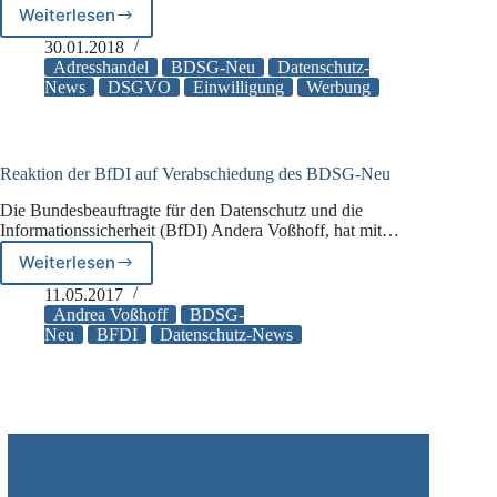
Weiterlesen
Adresshandel:
Folgen
30.01.2018
unwirksamer
Adresshandel
BDSG-Neu
Datenschutz-
Einwilligung
News
DSGVO
Einwilligung
Werbung
für
vertragliche
Ansprüche
Reaktion der BfDI auf Verabschiedung des BDSG-Neu
Die Bundesbeauftragte für den Datenschutz und die
Informationssicherheit (BfDI) Andera Voßhoff, hat mit…
Weiterlesen
Reaktion
der
11.05.2017
BfDI
Andrea Voßhoff
BDSG-
auf
Neu
BFDI
Datenschutz-News
Verabschiedung
des
BDSG-
Neu