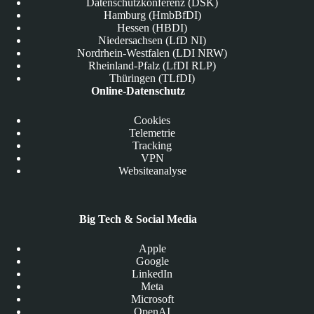
Datenschutzkonferenz (DSK)
Hamburg (HmbBfDI)
Hessen (HBDI)
Niedersachsen (LfD NI)
Nordrhein-Westfalen (LDI NRW)
Rheinland-Pfalz (LfDI RLP)
Thüringen (TLfDI)
Online-Datenschutz
Cookies
Telemetrie
Tracking
VPN
Websiteanalyse
Big Tech & Social Media
Apple
Google
LinkedIn
Meta
Microsoft
OpenAI