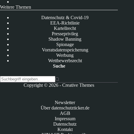
Weitere Themen
Datenschutz & Covid-19
EEA-Richtlinie
Kartellrecht
Presseprivileg
Shadow Banning
Spionage
Vorratsdatenspeicherung
Werbung
Wettbewerbsrecht
Suche
K
Copyright © 2026 -
Creative Themes
e
i
n
Newsletter
e
Über datenschutzticker.de
E
AGB
r
Impressum
g
Datenschutz
e
Kontakt
b