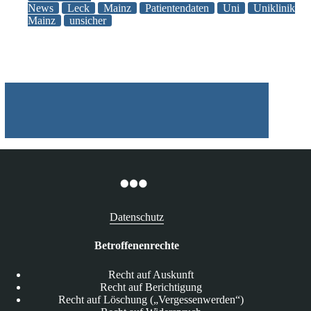
in
News
Leck
Mainz
Patientendaten
Uni
Uniklinik
Mainz
unsicher
Hinsicht
auf
die
Sicherheit
von
Patientendaten
erforderlich
Datenschutz
Betroffenenrechte
Recht auf Auskunft
Recht auf Berichtigung
Recht auf Löschung („Vergessenwerden“)