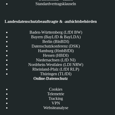
Standardvertragsklauseln
Landesdatenschutzbeauftragte & -aufsichtsbehörden
Baden-Württemberg (LfDI BW)
Bayern (BayLfD & BayLDA)
Berlin (BlnBDI)
Datenschutzkonferenz (DSK)
Hamburg (HmbBfDI)
Hessen (HBDI)
Niedersachsen (LfD NI)
Nordrhein-Westfalen (LDI NRW)
Rheinland-Pfalz (LfDI RLP)
Thüringen (TLfDI)
Online-Datenschutz
Cookies
Telemetrie
Tracking
VPN
Websiteanalyse