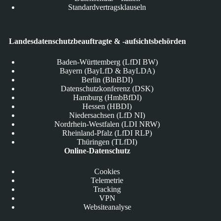
Standardvertragsklauseln
Landesdatenschutzbeauftragte & -aufsichtsbehörden
Baden-Württemberg (LfDI BW)
Bayern (BayLfD & BayLDA)
Berlin (BlnBDI)
Datenschutzkonferenz (DSK)
Hamburg (HmbBfDI)
Hessen (HBDI)
Niedersachsen (LfD NI)
Nordrhein-Westfalen (LDI NRW)
Rheinland-Pfalz (LfDI RLP)
Thüringen (TLfDI)
Online-Datenschutz
Cookies
Telemetrie
Tracking
VPN
Websiteanalyse