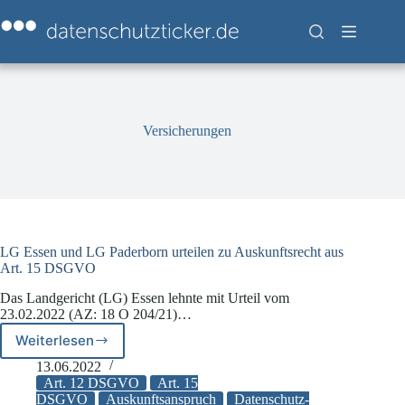
Zum
Inhalt
springen
Versicherungen
LG Essen und LG Paderborn urteilen zu Auskunftsrecht aus
Art. 15 DSGVO
Das Landgericht (LG) Essen lehnte mit Urteil vom
23.02.2022 (AZ: 18 O 204/21)…
Weiterlesen
LG
Essen
13.06.2022
und
Art. 12 DSGVO
Art. 15
LG
DSGVO
Auskunftsanspruch
Datenschutz-