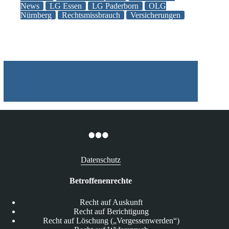
News
LG Essen
LG Paderborn
OLG
Paderborn
Nürnberg
Rechtsmissbrauch
Versicherungen
urteilen
zu
Auskunftsrecht
aus
Art.
15
DSGVO
Datenschutz
Betroffenenrechte
Recht auf Auskunft
Recht auf Berichtigung
Recht auf Löschung („Vergessenwerden“)