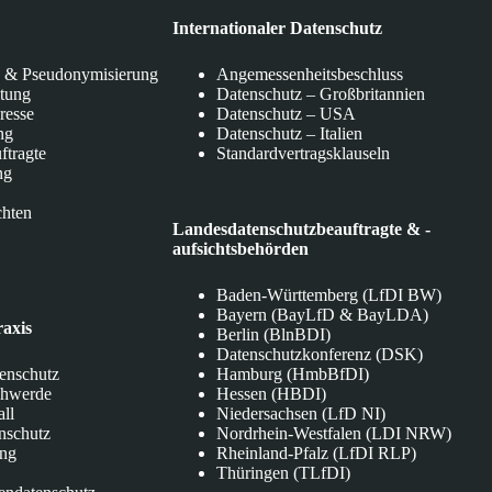
Internationaler Datenschutz
 & Pseudonymisierung
Angemessenheitsbeschluss
itung
Datenschutz – Großbritannien
eresse
Datenschutz – USA
ng
Datenschutz – Italien
ftragte
Standardvertragsklauseln
ng
chten
Landesdatenschutzbeauftragte & -
aufsichtsbehörden
Baden-Württemberg (LfDI BW)
Bayern (BayLfD & BayLDA)
raxis
Berlin (BlnBDI)
Datenschutzkonferenz (DSK)
tenschutz
Hamburg (HmbBfDI)
chwerde
Hessen (HBDI)
all
Niedersachsen (LfD NI)
nschutz
Nordrhein-Westfalen (LDI NRW)
ung
Rheinland-Pfalz (LfDI RLP)
Thüringen (TLfDI)