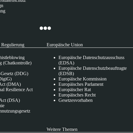
endatenschutz
gn
ung
 Regulierung
Europäische Union
istleblowing
Europäische Datenschutzausschuss
 (Chatkontrolle)
(EDSA)
Europäische Datenschutzbeauftragte
e-Gesetz (DDG)
(EDSB)
DigiG)
Europäische Kommission
s Act (DMA)
Europäisches Parlament
nal Resilience Act
Europäischer Rat
Europäisches Recht
s Act (DSA)
Gesetzesvorhaben
nie
nnutzungsgesetz
Weitere Themen