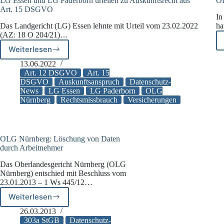
LG Essen und LG Paderborn urteilen zu Auskunftsrecht aus
OL
Art. 15 DSGVO
In
Das Landgericht (LG) Essen lehnte mit Urteil vom 23.02.2022
ha
(AZ: 18 O 204/21)…
Weiterlesen
LG
Essen
13.06.2022
und
Art. 12 DSGVO
Art. 15
LG
DSGVO
Auskunftsanspruch
Datenschutz-
News
LG Essen
LG Paderborn
OLG
Paderborn
Nürnberg
Rechtsmissbrauch
Versicherungen
urteilen
zu
Auskunftsrecht
aus
Art.
OLG Nürnberg: Löschung von Daten
durch Arbeitnehmer
15
DSGVO
Das Oberlandesgericht Nürnberg (OLG
Nürnberg) entschied mit Beschluss vom
23.01.2013 – 1 Ws 445/12…
Weiterlesen
OLG
Nürnberg:
26.03.2013
Löschung
303a StGB
Datenschutz-