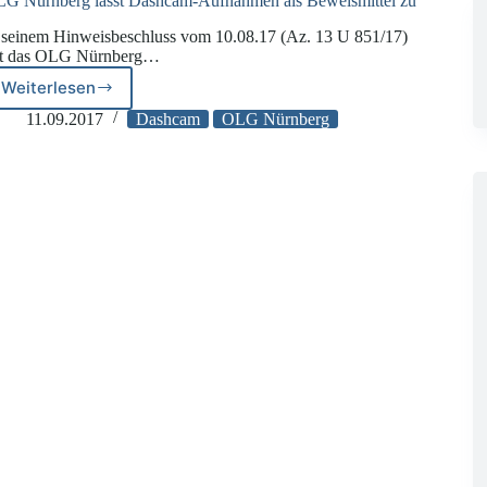
G Nürnberg lässt Dashcam-Aufnahmen als Beweismittel zu
 seinem Hinweisbeschluss vom 10.08.17 (Az. 13 U 851/17)
t das OLG Nürnberg…
Weiterlesen
OLG
Nürnberg
11.09.2017
Dashcam
OLG Nürnberg
lässt
Dashcam-
Aufnahmen
als
Beweismittel
zu