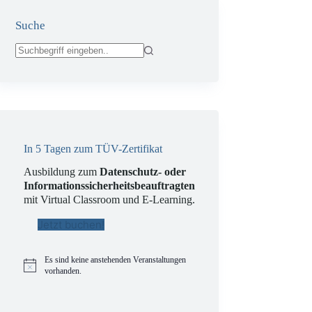
Suche
Keine
Ergebnisse
In 5 Tagen zum TÜV-Zertifikat
Ausbildung zum
Datenschutz- oder
Informationssicherheitsbeauftragten
mit Virtual Classroom und E-Learning.
Jetzt buchen!
Es sind keine anstehenden Veranstaltungen
H
vorhanden.
i
n
w