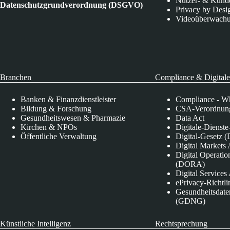
Nutzer- & Kund
Datenschutzgrundverordnung (DSGVO)
Privacy by Desi
Videoüberwach
Branchen
Compliance & Digitale
Banken & Finanzdienstleister
Compliance - Wh
Bildung & Forschung
CSA-Verordnung
Gesundheitswesen & Pharmazie
Data Act
Kirchen & NPOs
Digitale-Dienst
Öffentliche Verwaltung
Digital-Gesetz (
Digital Market
Digital Operatio
(DORA)
Digital Service
ePrivacy-Richtli
Gesundheitsdate
(GDNG)
Künstliche Intelligenz
Rechtsprechung