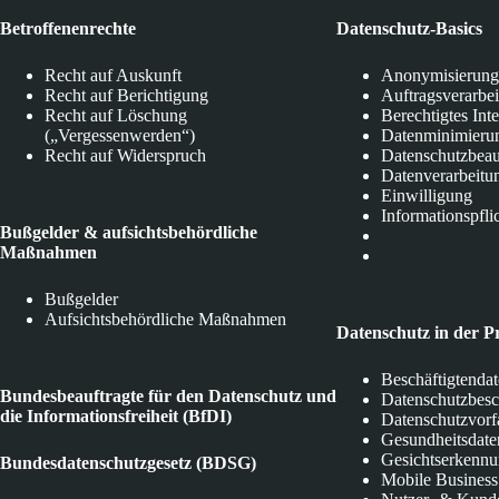
Betroffenenrechte
Datenschutz-Basics
Recht auf Auskunft
Anonymisierung
Recht auf Berichtigung
Auftragsverarbe
Recht auf Löschung
Berechtigtes Int
(„Vergessenwerden“)
Datenminimieru
Recht auf Widerspruch
Datenschutzbeau
Datenverarbeitu
Einwilligung
Informationspfli
Bußgelder & aufsichtsbehördliche
Maßnahmen
Bußgelder
Aufsichtsbehördliche Maßnahmen
Datenschutz in der P
Beschäftigtenda
Bundesbeauftragte für den Datenschutz und
Datenschutzbes
die Informationsfreiheit (BfDI)
Datenschutzvorf
Gesundheitsdate
Gesichtserkenn
Bundesdatenschutzgesetz (BDSG)
Mobile Business