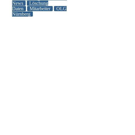
von
News
Löschung
Daten
Mitarbeiter
OLG
Daten
Nürnberg
durch
Arbeitnehmer