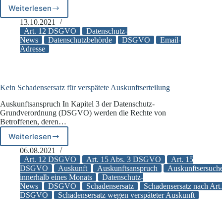
Weiterlesen
Eingabe
von
13.10.2021
falscher
Art. 12 DSGVO
Datenschutz-
E-
News
Datenschutzbehörde
DSGVO
Email-
Adresse
Mail-
Adresse
stellt
keinen
Datenschutzverstoß
Kein Schadensersatz für verspätete Auskunftserteilung
dar
Auskunftsanspruch In Kapitel 3 der Datenschutz-
Grundverordnung (DSGVO) werden die Rechte von
Betroffenen, deren…
Weiterlesen
Kein
Schadensersatz
06.08.2021
für
Art. 12 DSGVO
Art. 15 Abs. 3 DSGVO
Art. 15
verspätete
DSGVO
Auskunft
Auskunftsanspruch
Auskunftsersuch
innerhalb eines Monats
Datenschutz-
Auskunftserteilung
News
DSGVO
Schadensersatz
Schadensersatz nach Art
DSGVO
Schadensersatz wegen verspäteter Auskunft