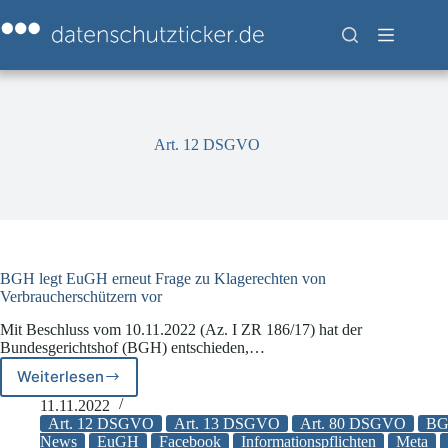
Zum
Inhalt
springen
Art. 12 DSGVO
BGH legt EuGH erneut Frage zu Klagerechten von
Verbraucherschützern vor
Mit Beschluss vom 10.11.2022 (Az. I ZR 186/17) hat der
Bundesgerichtshof (BGH) entschieden,…
Weiterlesen
BGH
legt
11.11.2022
EuGH
Art. 12 DSGVO
Art. 13 DSGVO
Art. 80 DSGVO
B
erneut
News
EuGH
Facebook
Informationspflichten
Meta