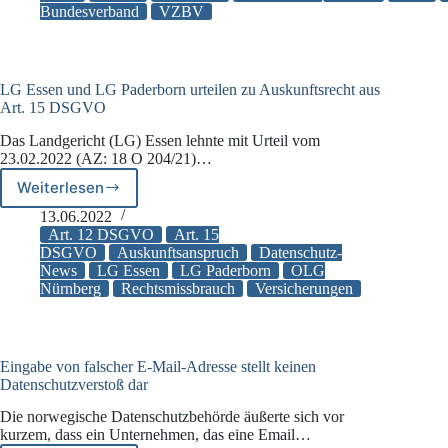
Bundesverband
VZBV
Frage
zu
Klagerechten
von
Verbraucherschützern
LG Essen und LG Paderborn urteilen zu Auskunftsrecht aus
vor
Art. 15 DSGVO
Das Landgericht (LG) Essen lehnte mit Urteil vom
23.02.2022 (AZ: 18 O 204/21)…
Weiterlesen
LG
Essen
13.06.2022
und
Art. 12 DSGVO
Art. 15
LG
DSGVO
Auskunftsanspruch
Datenschutz-
News
LG Essen
LG Paderborn
OLG
Paderborn
Nürnberg
Rechtsmissbrauch
Versicherungen
urteilen
zu
Auskunftsrecht
aus
Art.
Eingabe von falscher E-Mail-Adresse stellt keinen
Datenschutzverstoß dar
15
DSGVO
Die norwegische Datenschutzbehörde äußerte sich vor
kurzem, dass ein Unternehmen, das eine Email…