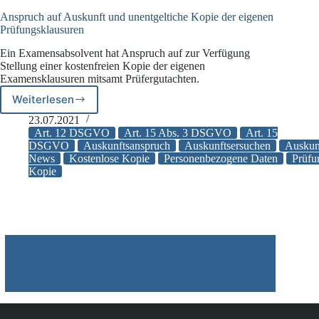
Anspruch auf Auskunft und unentgeltiche Kopie der eigenen
Prüfungsklausuren
Ein Examensabsolvent hat Anspruch auf zur Verfügung
Stellung einer kostenfreien Kopie der eigenen
Examensklausuren mitsamt Prüfergutachten.
Weiterlesen
Anspruch
auf
23.07.2021
Auskunft
Art. 12 DSGVO
Art. 15 Abs. 3 DSGVO
Art. 15
und
DSGVO
Auskunftsanspruch
Auskunftsersuchen
Auskunf
News
Kostenlose Kopie
Personenbezogene Daten
Prüfu
unentgeltiche
Kopie
Kopie
der
eigenen
Prüfungsklausuren